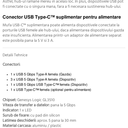
Astfel, hub-ul ramane mereu in acelasi loc. In plus, dispozitivele USB pot
fi conectate cu o singura mana, fara a fi necesara sustinerea hub-ului.
Conector USB Type-C™ suplimentar pentru alimentare
Mufa USB-C™ suplimentara poate alimenta dispozitivele conectate la
porturile USB femele ale hub-ului, daca alimentarea dispozitivului gazda
este insuficienta. Alimentarea printr-un adaptor de alimentare separat
este posibila pana la 5 V si 3 A.
Detalii Tehnice
Conectori:
1 x USB 5 Gbps Type-A femela (Gazda)
3 x USB 5 Gbps Type-A femela (Dispozitiv)
1 x USB 5 Gbps USB Type-C™ femela (Dispozitiv)
1 x USB Type-C™ femela (optional pentru alimentare)
Chipset:
Genesys Logic GL3510
Viteza de transfer a datelor:
pana la 5 Gbps
Indicator:
1 x LED
Surub de fixare:
cu pad din silicon
Latimea deschiderii:
aprox. 5 pana la 30 mm
Material carcasa:
aluminiu / plastic