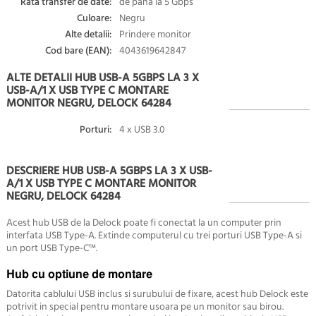
Rata transfer de date:
de pana la 5 Gbps
Culoare:
Negru
Alte detalii:
Prindere monitor
Cod bare (EAN):
4043619642847
ALTE DETALII HUB USB-A 5GBPS LA 3 X
USB-A/1 X USB TYPE C MONTARE
MONITOR NEGRU, DELOCK 64284
Porturi:
4 x USB 3.0
DESCRIERE HUB USB-A 5GBPS LA 3 X USB-
A/1 X USB TYPE C MONTARE MONITOR
NEGRU, DELOCK 64284
Acest hub USB de la Delock poate fi conectat la un computer prin
interfata USB Type-A. Extinde computerul cu trei porturi USB Type-A si
un port USB Type-C™.
Hub cu optiune de montare
Datorita cablului USB inclus si surubului de fixare, acest hub Delock este
potrivit in special pentru montare usoara pe un monitor sau birou.