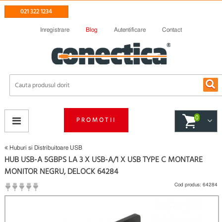
021 322 1234
Inregistrare
Blog
Autentificare
Contact
0
PROMOTII
Huburi si Distribuitoare USB
HUB USB-A 5GBPS LA 3 X USB-A/1 X USB TYPE C MONTARE
MONITOR NEGRU, DELOCK 64284
Cod produs:
64284
(
Fii primul care scrie un review