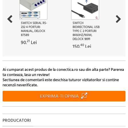
SWITCH SERIAL RS-
SWITCH
232 4 PORTURI
BIDIRECTIONAL USB
MANUAL, DELOCK
TYPE C 2 PORTURI
87589
8K60HZ/100W,
DELOCK 18911
21
90.
Lei
40
150.
Lei
Ai cumparat acest produs de la conectica.ro sau din alta parte? Parerea
ta conteaza, lasa un review!
Sectiunea de comentarii este deschisa tuturor vizitatorilor si contine
recenzii neverificate.
EXPRIMA-TI OPINIA
PRODUCATORI