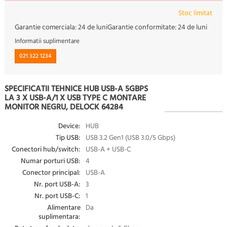
Stoc limitat
Garantie comerciala:
24 de luni
Garantie conformitate:
24 de luni
Informatii suplimentare
021 322 1234
SPECIFICATII TEHNICE HUB USB-A 5GBPS
LA 3 X USB-A/1 X USB TYPE C MONTARE
MONITOR NEGRU, DELOCK 64284
Device:
HUB
Tip USB:
USB 3.2 Gen1 (USB 3.0/5 Gbps)
Conectori hub/switch:
USB-A + USB-C
Numar porturi USB:
4
Conector principal:
USB-A
Nr. port USB-A:
3
Nr. port USB-C:
1
Alimentare
Da
suplimentara: