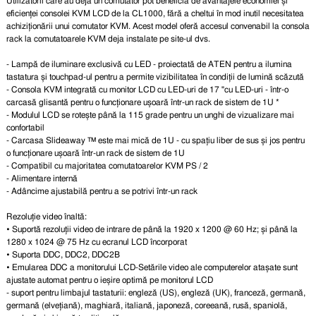
Utilizatorii care au deja un comutator pot beneficia de avantajele economiei și
eficienței consolei KVM LCD de la CL1000, fără a cheltui în mod inutil necesitatea
achiziționării unui comutator KVM. Acest model oferă accesul convenabil la consola
rack la comutatoarele KVM deja instalate pe site-ul dvs.
- Lampă de iluminare exclusivă cu LED - proiectată de ATEN pentru a ilumina
tastatura și touchpad-ul pentru a permite vizibilitatea în condiții de lumină scăzută
- Consola KVM integrată cu monitor LCD cu LED-uri de 17 "cu LED-uri - într-o
carcasă glisantă pentru o funcționare ușoară într-un rack de sistem de 1U *
- Modulul LCD se rotește până la 115 grade pentru un unghi de vizualizare mai
confortabil
- Carcasa Slideaway ™ este mai mică de 1U - cu spațiu liber de sus și jos pentru
o funcționare ușoară într-un rack de sistem de 1U
- Compatibil cu majoritatea comutatoarelor KVM PS / 2
- Alimentare internă
- Adâncime ajustabilă pentru a se potrivi într-un rack
Rezoluție video înaltă:
• Suportă rezoluții video de intrare de până la 1920 x 1200 @ 60 Hz; și până la
1280 x 1024 @ 75 Hz cu ecranul LCD încorporat
• Suporta DDC, DDC2, DDC2B
• Emularea DDC a monitorului LCD-Setările video ale computerelor atașate sunt
ajustate automat pentru o ieșire optimă pe monitorul LCD
- suport pentru limbajul tastaturii: engleză (US), engleză (UK), franceză, germană,
germană (elvețiană), maghiară, italiană, japoneză, coreeană, rusă, spaniolă,