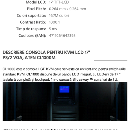
Modul LCD:
17" TFT-LCD
Pixel Pitch:
0.264 mm x 0.264 mm
Culori suportate:
16.7M culori
Contrast Ratio:
1000:1
Timp de raspuns:
5 ms
Cod bare (EAN):
4719264642395
DESCRIERE CONSOLA PENTRU KVM LCD 17"
PS/2 VGA, ATEN CL1000M
CL1000 este o consola LCD KVM care servește ca un front-end pentru switch-urile
standard KVM. CL1000 dispune de un panou LCD integrat, cu LED-uri de 17 ",
tastatură completă și touchpad, într-o carcasă Slideaway ™ cu rafturi de 1U.