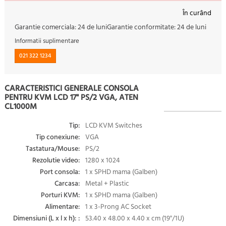
În curând
Garantie comerciala:
24 de luni
Garantie conformitate:
24 de luni
Informatii suplimentare
021 322 1234
CARACTERISTICI GENERALE CONSOLA
PENTRU KVM LCD 17" PS/2 VGA, ATEN
CL1000M
Tip:
LCD KVM Switches
Tip conexiune:
VGA
Tastatura/Mouse:
PS/2
Rezolutie video:
1280 x 1024
Port consola:
1 x SPHD mama (Galben)
Carcasa:
Metal + Plastic
Porturi KVM:
1 x SPHD mama (Galben)
Alimentare:
1 x 3-Prong AC Socket
Dimensiuni (L x l x h): :
53.40 x 48.00 x 4.40 x cm (19"/1U)