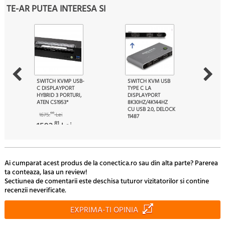
TE-AR PUTEA INTERESA SI
SWITCH KVMP USB-
SWITCH KVM USB
C DISPLAYPORT
TYPE C LA
HYBRID 3 PORTURI,
DISPLAYPORT
ATEN CS1953*
8K30HZ/4K144HZ
CU USB 2.0, DELOCK
60
1675.
Lei
11487
81
1592.
Lei
00
472.
Lei
Ai cumparat acest produs de la conectica.ro sau din alta parte? Parerea
ta conteaza, lasa un review!
Sectiunea de comentarii este deschisa tuturor vizitatorilor si contine
recenzii neverificate.
EXPRIMA-TI OPINIA