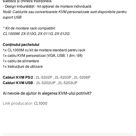
suedeză și chineză tradițională
- Design îmbunătățit - kit opțional de montare individuală
Notă: Cablurile sau convertoarele KVM personalizate sunt disponibile pentru
suport USB
* Kit de montare rack compatibil:
CL1000M: 2X-010G, 2X-011G, 2X-012G
Conținutul pachetului
1x CL1000M cu kit de montare standard pentru rack
1x cablu KVM personalizat (VGA, USB; 1,8m / 6ft)
1x cablu de alimentare
1x Instrucțiuni de utilizare
Cabluri KVM
PS/2
:
2L-5202P
,
2L-5203P
,
2L-5206P
Cabluri KVM
USB
:
2L-5202UP
,
2L-5203UP
Ai nevoie de ajutor in alegerea KVM-ului potrivit?
Link producator:
CL1000