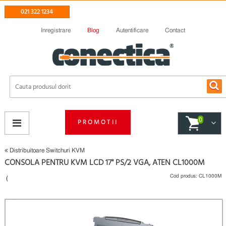
021 322 1234
Inregistrare
Blog
Autentificare
Contact
0
PROMOTII
Distribuitoare Switchuri KVM
CONSOLA PENTRU KVM LCD 17" PS/2 VGA, ATEN CL1000M
Cod produs:
CL1000M
(
Fii primul care scrie un review
)