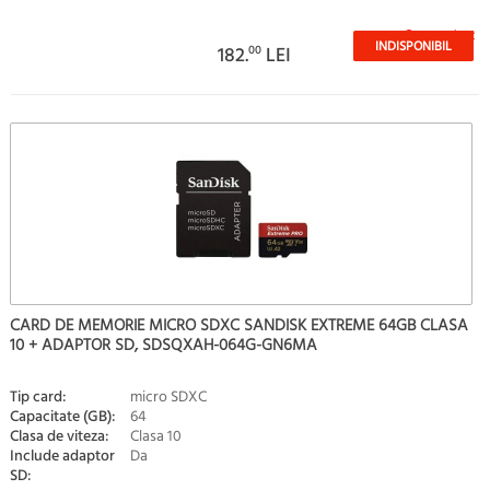
Stoc epuizat
INDISPONIBIL
182.
00
LEI
CARD DE MEMORIE MICRO SDXC SANDISK EXTREME 64GB CLASA
10 + ADAPTOR SD, SDSQXAH-064G-GN6MA
Tip card:
micro SDXC
Capacitate (GB):
64
Clasa de viteza:
Clasa 10
Include adaptor
Da
SD: