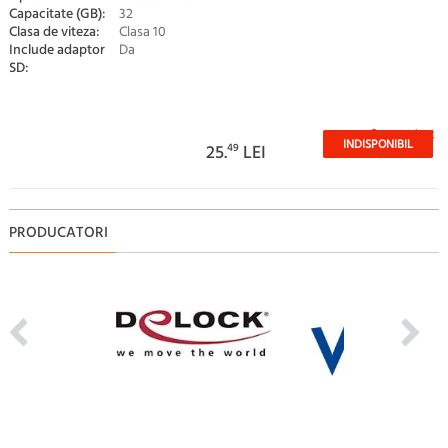
Capacitate (GB):
32
Clasa de viteza:
Clasa 10
Include adaptor
Da
SD:
Stoc epuizat
INDISPONIBIL
25.
49
LEI
PRODUCATORI