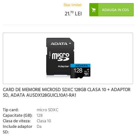
Stoc limitat
21.
70
LEI
CARD DE MEMORIE MICROSD SDXC 128GB CLASA 10 + ADAPTOR
SD, ADATA AUSDX128GUICL10A1-RA1
Tip card:
micro SDXC
Capacitate (GB):
128
Clasa de viteza:
Clasa 10
Include adaptor
Da
SD: