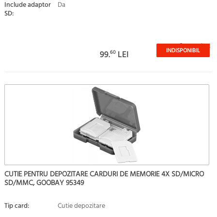
Include adaptor
Da
SD:
Stoc epuizat
INDISPONIBIL
99.
60
LEI
CUTIE PENTRU DEPOZITARE CARDURI DE MEMORIE 4X SD/MICRO
SD/MMC, GOOBAY 95349
Tip card:
Cutie depozitare