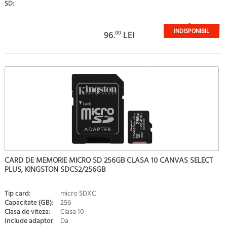
SD:
Stoc epuizat
INDISPONIBIL
96.
00
LEI
CARD DE MEMORIE MICRO SD 256GB CLASA 10 CANVAS SELECT
PLUS, KINGSTON SDCS2/256GB
Tip card:
micro SDXC
Capacitate (GB):
256
Clasa de viteza:
Clasa 10
Include adaptor
Da