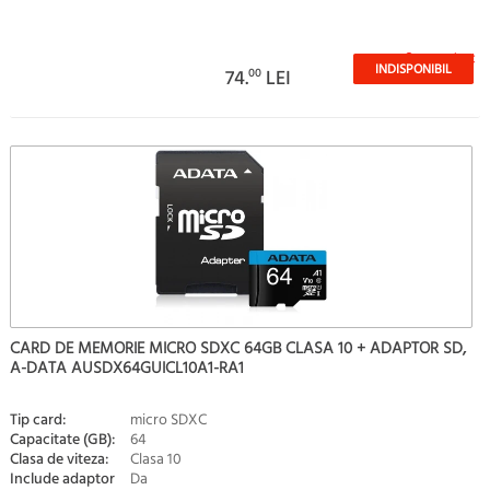
Stoc epuizat
INDISPONIBIL
74.
00
LEI
CARD DE MEMORIE MICRO SDXC 64GB CLASA 10 + ADAPTOR SD,
A-DATA AUSDX64GUICL10A1-RA1
Tip card:
micro SDXC
Capacitate (GB):
64
Clasa de viteza:
Clasa 10
Include adaptor
Da