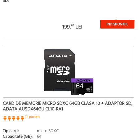
SD:
Stoc epuizat
INDISPONIBIL
199.
70
LEI
CARD DE MEMORIE MICRO SDXC 64GB CLASA 10 + ADAPTOR SD,
ADATA AUSDX64GUICL10-RA1
(1 pareri)
Tip card:
micro SDXC
Capacitate (GB):
64