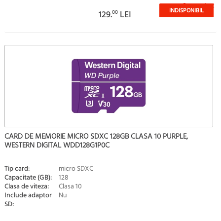
Stoc epuizat
INDISPONIBIL
129.
00
LEI
CARD DE MEMORIE MICRO SDXC 128GB CLASA 10 PURPLE,
WESTERN DIGITAL WDD128G1P0C
Tip card:
micro SDXC
Capacitate (GB):
128
Clasa de viteza:
Clasa 10
Include adaptor
Nu
SD: