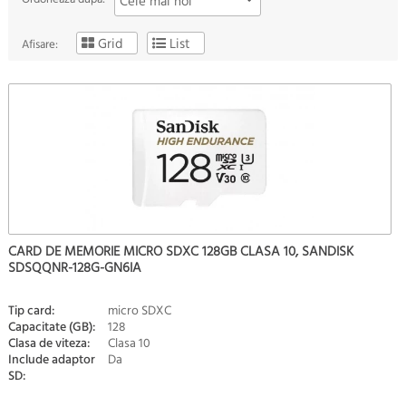
Cele mai noi
Grid
List
Afisare:
CARD DE MEMORIE MICRO SDXC 128GB CLASA 10, SANDISK
SDSQQNR-128G-GN6IA
Tip card:
micro SDXC
Capacitate (GB):
128
Clasa de viteza:
Clasa 10
Include adaptor
Da
SD: