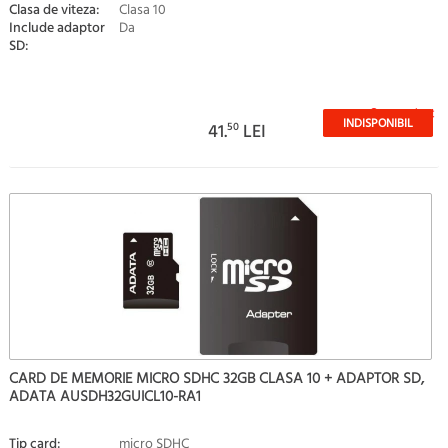
Clasa de viteza:
Clasa 10
Include adaptor
Da
SD:
Stoc epuizat
INDISPONIBIL
41.
50
LEI
CARD DE MEMORIE MICRO SDHC 32GB CLASA 10 + ADAPTOR SD,
ADATA AUSDH32GUICL10-RA1
Tip card:
micro SDHC