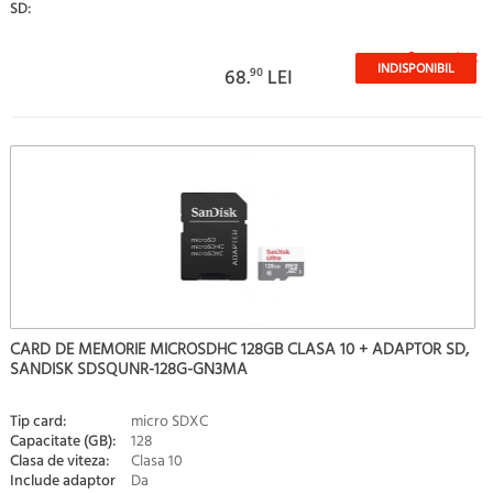
SD:
Stoc epuizat
INDISPONIBIL
68.
90
LEI
CARD DE MEMORIE MICROSDHC 128GB CLASA 10 + ADAPTOR SD,
SANDISK SDSQUNR-128G-GN3MA
Tip card:
micro SDXC
Capacitate (GB):
128
Clasa de viteza:
Clasa 10
Include adaptor
Da