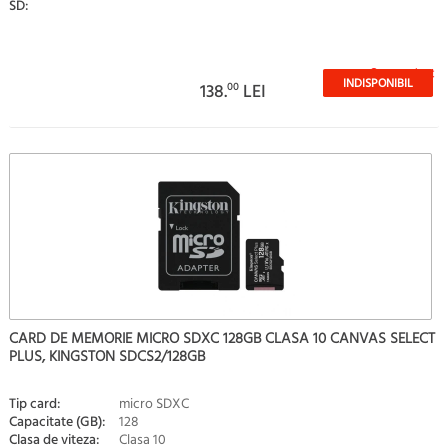
SD:
Stoc epuizat
INDISPONIBIL
138.
00
LEI
CARD DE MEMORIE MICRO SDXC 128GB CLASA 10 CANVAS SELECT
PLUS, KINGSTON SDCS2/128GB
Tip card:
micro SDXC
Capacitate (GB):
128
Clasa de viteza:
Clasa 10