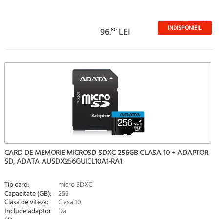
Stoc epuizat
INDISPONIBIL
96.
80
LEI
CARD DE MEMORIE MICROSD SDXC 256GB CLASA 10 + ADAPTOR
SD, ADATA AUSDX256GUICL10A1-RA1
Tip card:
micro SDXC
Capacitate (GB):
256
Clasa de viteza:
Clasa 10
Include adaptor
Da