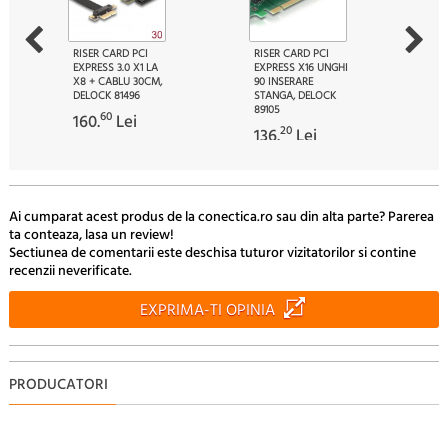
RISER CARD PCI
RISER CARD PCI
EXPRESS 3.0 X1 LA
EXPRESS X16 UNGHI
X8 + CABLU 30CM,
90 INSERARE
DELOCK 81496
STANGA, DELOCK
89105
60
160.
Lei
20
136.
Lei
Ai cumparat acest produs de la conectica.ro sau din alta parte? Parerea
ta conteaza, lasa un review!
Sectiunea de comentarii este deschisa tuturor vizitatorilor si contine
recenzii neverificate.
EXPRIMA-TI OPINIA
PRODUCATORI