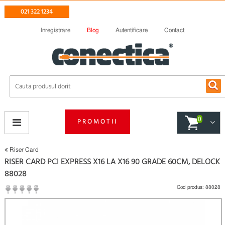
021 322 1234
Inregistrare
Blog
Autentificare
Contact
0
PROMOTII
Riser Card
RISER CARD PCI EXPRESS X16 LA X16 90 GRADE 60CM, DELOCK
88028
Cod produs:
88028
(
Fii primul care scrie un review