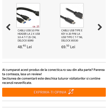
CABLU USB 3.0 PIN
CABLU USB TYPE E
HEADER LA 2 X USB
KEY A 20 PINI LA
3.0-A T-T 25 CM,
USB TYPE C T-T 1M,
DELOCK 83910
DELOCK 85530
40
50
48.
Lei
69.
Lei
Ai cumparat acest produs de la conectica.ro sau din alta parte? Parerea
ta conteaza, lasa un review!
Sectiunea de comentarii este deschisa tuturor vizitatorilor si contine
recenzii neverificate.
EXPRIMA-TI OPINIA