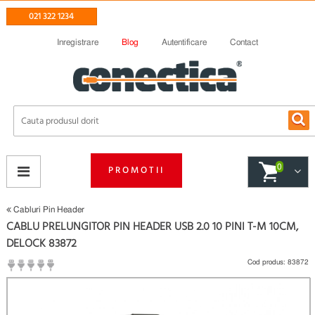
021 322 1234
Inregistrare
Blog
Autentificare
Contact
0
PROMOTII
Cabluri Pin Header
CABLU PRELUNGITOR PIN HEADER USB 2.0 10 PINI T-M 10CM,
DELOCK 83872
Cod produs:
83872
(
Fii primul care scrie un review