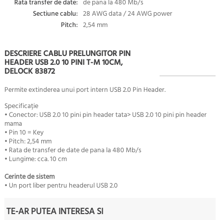
Rata transfer de date:
de pana la 480 Mb/s
Sectiune cablu:
28 AWG data / 24 AWG power
Pitch:
2,54 mm
DESCRIERE CABLU PRELUNGITOR PIN
HEADER USB 2.0 10 PINI T-M 10CM,
DELOCK 83872
Permite extinderea unui port intern USB 2.0 Pin Header.
Specificație
• Conector: USB 2.0 10 pini pin header tata> USB 2.0 10 pini pin header
mama
• Pin 10 = Key
• Pitch: 2,54 mm
• Rata de transfer de date de pana la 480 Mb/s
• Lungime: cca. 10 cm
Cerinte de sistem
• Un port liber pentru headerul USB 2.0
TE-AR PUTEA INTERESA SI