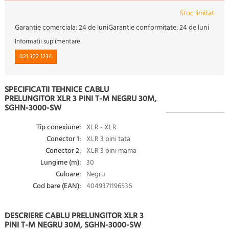
Stoc limitat
Garantie comerciala:
24 de luni
Garantie conformitate:
24 de luni
Informatii suplimentare
021 322 1234
SPECIFICATII TEHNICE CABLU
PRELUNGITOR XLR 3 PINI T-M NEGRU 30M,
SGHN-3000-SW
Tip conexiune:
XLR - XLR
Conector 1:
XLR 3 pini tata
Conector 2:
XLR 3 pini mama
Lungime (m):
30
Culoare:
Negru
Cod bare (EAN):
4049371196536
DESCRIERE CABLU PRELUNGITOR XLR 3
PINI T-M NEGRU 30M, SGHN-3000-SW