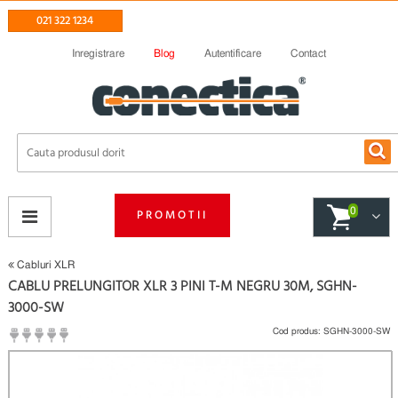
021 322 1234
Inregistrare
Blog
Autentificare
Contact
0
PROMOTII
Cabluri XLR
CABLU PRELUNGITOR XLR 3 PINI T-M NEGRU 30M, SGHN-
3000-SW
Cod produs:
SGHN-3000-SW
(
Fii primul care scrie un review