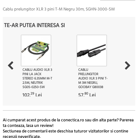
Cablu prelungitor XLR 3 pini T-M Negru 30m, SGHN-3000-SW
TE-AR PUTEA INTERESA SI
CABLU AUDIO XLR 3
CABLU
PINI LA JACK
PRELUNGITOR
STEREO 6.35MM M-T
AUDIO XLR 3 PINI T-
2.5M, NEUTRIK
M 3M NEGRU,
SG05-0250-SW
GOOBAY G80038
29
80
102.
Lei
57.
Lei
Ai cumparat acest produs de la conectica.ro sau din alta parte? Parerea
ta conteaza, lasa un review!
Sectiunea de comentarii este deschisa tuturor vizitatorilor si contine
recenzii neverificate.