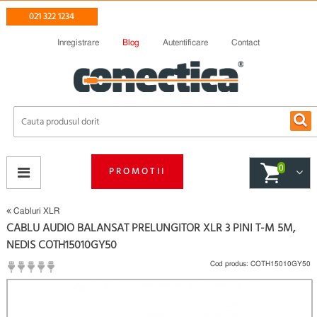
021 322 1234
Inregistrare
Blog
Autentificare
Contact
0
PROMOTII
Cabluri XLR
CABLU AUDIO BALANSAT PRELUNGITOR XLR 3 PINI T-M 5M,
NEDIS COTH15010GY50
Cod produs:
COTH15010GY50
(
Fii primul care scrie un review