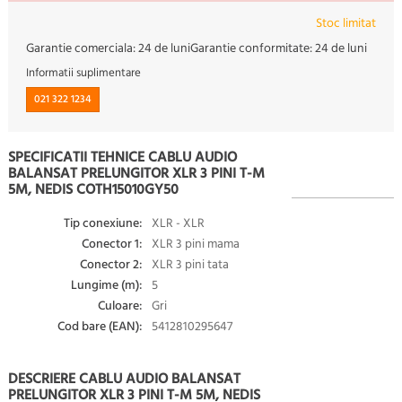
Stoc limitat
Garantie comerciala:
24 de luni
Garantie conformitate:
24 de luni
Informatii suplimentare
021 322 1234
SPECIFICATII TEHNICE CABLU AUDIO
BALANSAT PRELUNGITOR XLR 3 PINI T-M
5M, NEDIS COTH15010GY50
Tip conexiune:
XLR - XLR
Conector 1:
XLR 3 pini mama
Conector 2:
XLR 3 pini tata
Lungime (m):
5
Culoare:
Gri
Cod bare (EAN):
5412810295647
DESCRIERE CABLU AUDIO BALANSAT
PRELUNGITOR XLR 3 PINI T-M 5M, NEDIS