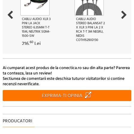
CABLU AUDIO XLR 3
CABLU AUDIO
PINI LA JACK
STEREO BALANSAT 2
STEREO 6.35MM T-T
X XLR 3 PINI LA 2 X
15M, NEUTRIK SGN4-
RCA T-T 3M NEGRU,
1500-SW
NEDIS
COTH15210GY30
60
216.
Lei
60
45.
Lei
Ai cumparat acest produs de la conectica.ro sau din alta parte? Parerea
ta conteaza, lasa un review!
Sectiunea de comentarii este deschisa tuturor vizitatorilor si contine
recenzii neverificate.
EXPRIMA-TI OPINIA
PRODUCATORI