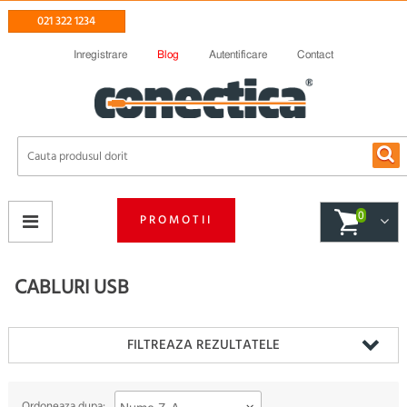
021 322 1234
Inregistrare
Blog
Autentificare
Contact
0
PROMOTII
CABLURI USB
FILTREAZA REZULTATELE
Ordoneaza dupa: