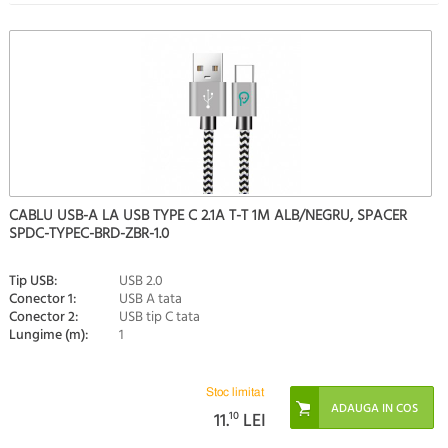
CABLU USB-A LA USB TYPE C 2.1A T-T 1M ALB/NEGRU, SPACER
SPDC-TYPEC-BRD-ZBR-1.0
Tip USB:
USB 2.0
Conector 1:
USB A tata
Conector 2:
USB tip C tata
Lungime (m):
1
Stoc limitat
11.
10
LEI