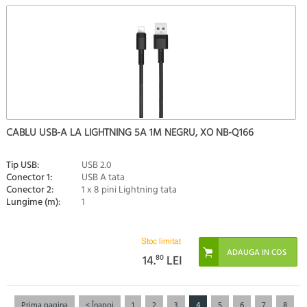
CABLU USB-A LA LIGHTNING 5A 1M NEGRU, XO NB-Q166
Tip USB:
USB 2.0
Conector 1:
USB A tata
Conector 2:
1 x 8 pini Lightning tata
Lungime (m):
1
Stoc limitat
14.
80
LEI
Prima pagina
< Înapoi
1
2
3
4
5
6
7
8