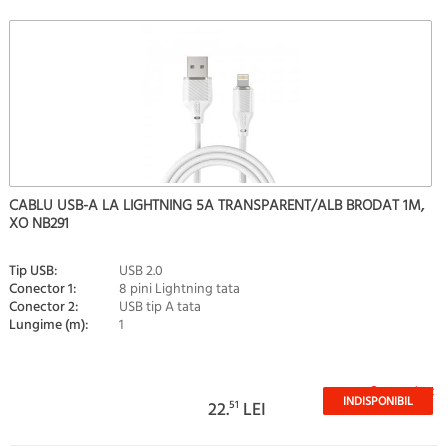
CABLU USB-A LA LIGHTNING 5A TRANSPARENT/ALB BRODAT 1M,
XO NB291
Tip USB:
USB 2.0
Conector 1:
8 pini Lightning tata
Conector 2:
USB tip A tata
Lungime (m):
1
Stoc epuizat
INDISPONIBIL
22.
51
LEI