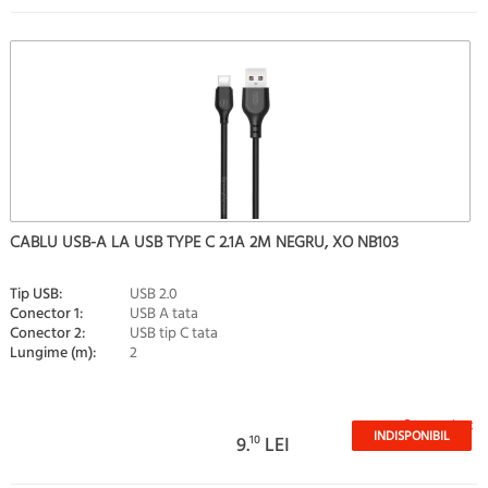
CABLU USB-A LA USB TYPE C 2.1A 2M NEGRU, XO NB103
Tip USB:
USB 2.0
Conector 1:
USB A tata
Conector 2:
USB tip C tata
Lungime (m):
2
Stoc epuizat
INDISPONIBIL
9.
10
LEI