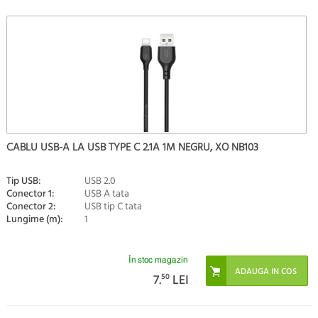
CABLU USB-A LA USB TYPE C 2.1A 1M NEGRU, XO NB103
Tip USB:
USB 2.0
Conector 1:
USB A tata
Conector 2:
USB tip C tata
Lungime (m):
1
În stoc magazin
7.
50
LEI