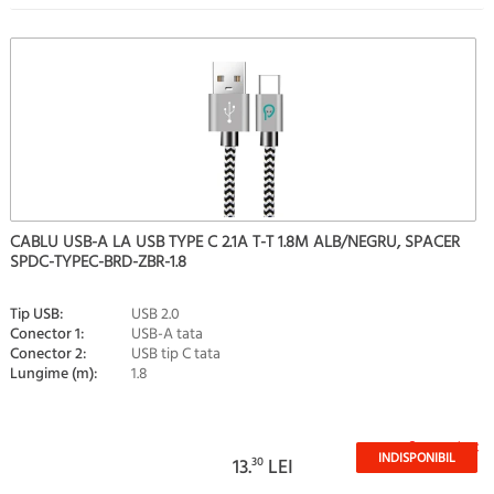
CABLU USB-A LA USB TYPE C 2.1A T-T 1.8M ALB/NEGRU, SPACER
SPDC-TYPEC-BRD-ZBR-1.8
Tip USB:
USB 2.0
Conector 1:
USB-A tata
Conector 2:
USB tip C tata
Lungime (m):
1.8
Stoc epuizat
INDISPONIBIL
13.
30
LEI