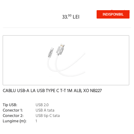
Stoc epuizat
INDISPONIBIL
33.
00
LEI
CABLU USB-A LA USB TYPE C T-T 1M ALB, XO NB227
Tip USB:
USB 2.0
Conector 1:
USB A tata
Conector 2:
USB tip C tata
Lungime (m):
1