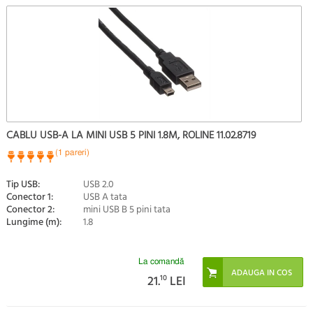
CABLU USB-A LA MINI USB 5 PINI 1.8M, ROLINE 11.02.8719
(1 pareri)
Tip USB:
USB 2.0
Conector 1:
USB A tata
Conector 2:
mini USB B 5 pini tata
Lungime (m):
1.8
La comandă
21.
10
LEI