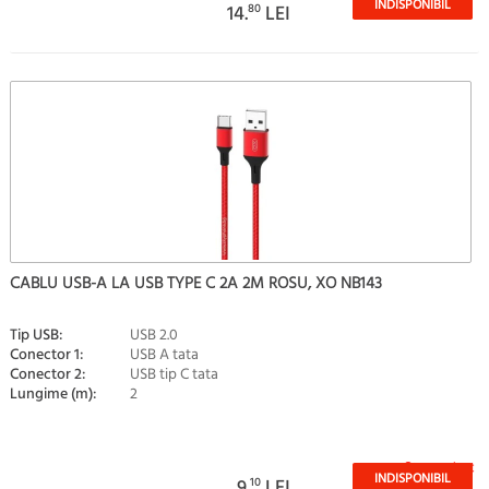
INDISPONIBIL
14.
80
LEI
CABLU USB-A LA USB TYPE C 2A 2M ROSU, XO NB143
Tip USB:
USB 2.0
Conector 1:
USB A tata
Conector 2:
USB tip C tata
Lungime (m):
2
Stoc epuizat
INDISPONIBIL
9.
10
LEI