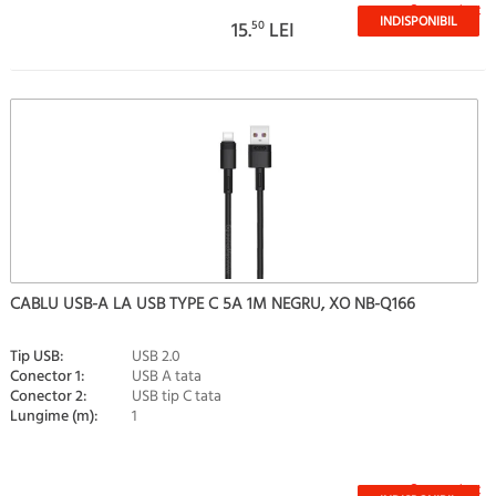
Stoc epuizat
INDISPONIBIL
15.
50
LEI
CABLU USB-A LA USB TYPE C 5A 1M NEGRU, XO NB-Q166
Tip USB:
USB 2.0
Conector 1:
USB A tata
Conector 2:
USB tip C tata
Lungime (m):
1
Stoc epuizat