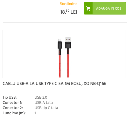
Stoc limitat
18.
50
LEI
CABLU USB-A LA USB TYPE C 5A 1M ROSU, XO NB-Q166
Tip USB:
USB 2.0
Conector 1:
USB A tata
Conector 2:
USB tip C tata
Lungime (m):
1