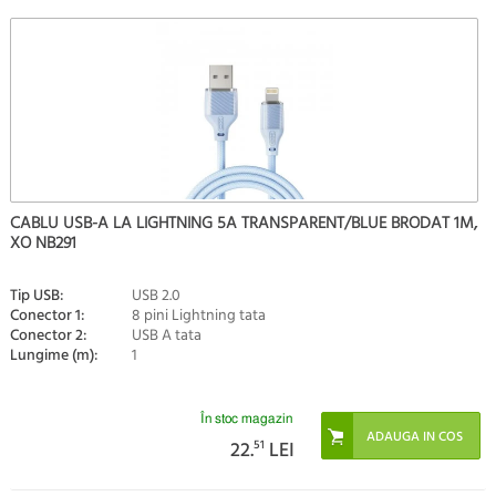
CABLU USB-A LA LIGHTNING 5A TRANSPARENT/BLUE BRODAT 1M,
XO NB291
Tip USB:
USB 2.0
Conector 1:
8 pini Lightning tata
Conector 2:
USB A tata
Lungime (m):
1
În stoc magazin
22.
51
LEI