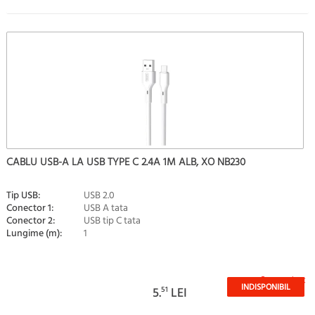
CABLU USB-A LA USB TYPE C 2.4A 1M ALB, XO NB230
Tip USB:
USB 2.0
Conector 1:
USB A tata
Conector 2:
USB tip C tata
Lungime (m):
1
Stoc epuizat
INDISPONIBIL
5.
51
LEI