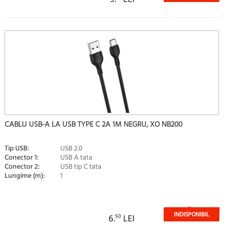
CABLU USB-A LA USB TYPE C 2A 1M NEGRU, XO NB200
Tip USB:
USB 2.0
Conector 1:
USB A tata
Conector 2:
USB tip C tata
Lungime (m):
1
Stoc epuizat
INDISPONIBIL
6.
50
LEI