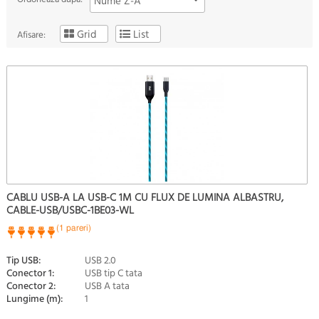
Nume Z-A
Grid
List
Afisare:
CABLU USB-A LA USB-C 1M CU FLUX DE LUMINA ALBASTRU,
CABLE-USB/USBC-1BE03-WL
(1 pareri)
Tip USB:
USB 2.0
Conector 1:
USB tip C tata
Conector 2:
USB A tata
Lungime (m):
1