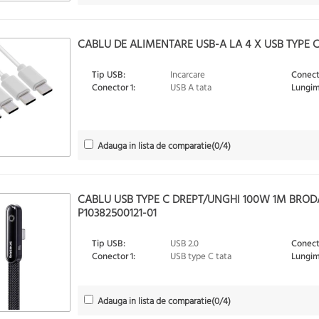
CABLU DE ALIMENTARE USB-A LA 4 X USB TYPE C 
Tip USB:
Incarcare
Conect
Conector 1:
USB A tata
Lungim
Adauga in lista de comparatie
(
0
/4)
CABLU USB TYPE C DREPT/UNGHI 100W 1M BROD
P10382500121-01
Tip USB:
USB 2.0
Conect
Conector 1:
USB type C tata
Lungim
Adauga in lista de comparatie
(
0
/4)