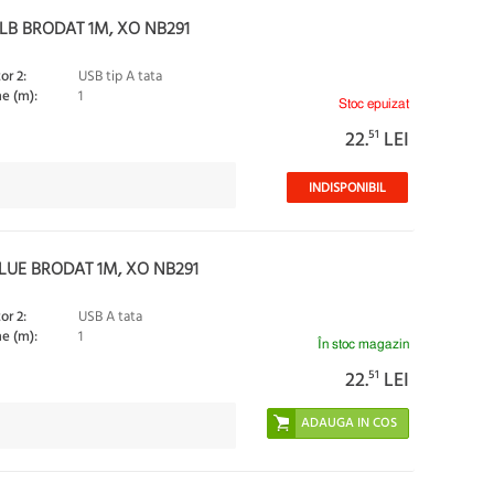
LB BRODAT 1M, XO NB291
or 2:
USB tip A tata
e (m):
1
Stoc epuizat
22.
51
LEI
INDISPONIBIL
LUE BRODAT 1M, XO NB291
or 2:
USB A tata
e (m):
1
În stoc magazin
22.
51
LEI