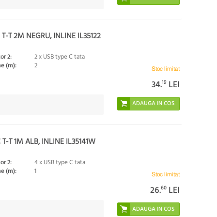
T-T 2M NEGRU, INLINE IL35122
or 2:
2 x USB type C tata
e (m):
2
Stoc limitat
34.
19
LEI
T-T 1M ALB, INLINE IL35141W
or 2:
4 x USB type C tata
e (m):
1
Stoc limitat
26.
60
LEI