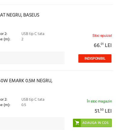
AT NEGRU, BASEUS
or 2:
USB tip C tata
Stoc epuizat
e (m):
2
66.
01
LEI
INDISPONIBIL
40W EMARK 0.5M NEGRU,
or 2:
USB tip C tata
În stoc magazin
e (m):
0.5
51.
50
LEI