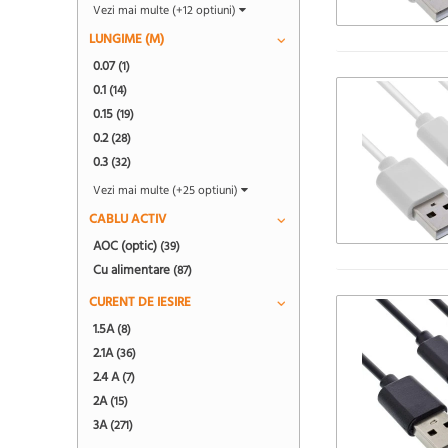
Vezi mai multe (+12 optiuni)
LUNGIME (M)
0.07
(1)
0.1
(14)
0.15
(19)
0.2
(28)
0.3
(32)
Vezi mai multe (+25 optiuni)
CABLU ACTIV
AOC (optic)
(39)
Cu alimentare
(87)
CURENT DE IESIRE
1.5A
(8)
2.1A
(36)
2.4 A
(7)
2A
(15)
3A
(271)