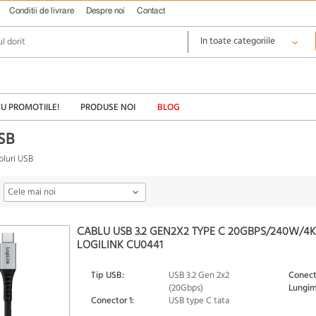
Conditii de livrare
Despre noi
Contact
CU PROMOTIILE!
PRODUSE NOI
BLOG
SB
bluri USB
Cele mai noi
CABLU USB 3.2 GEN2X2 TYPE C 20GBPS/240W/4K
LOGILINK CU0441
Tip USB:
USB 3.2 Gen 2x2
Conect
(20Gbps)
Lungim
Conector 1:
USB type C tata