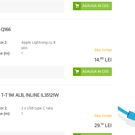
-Q166
or 2:
Apple Lightning cu 8
pini
Stoc limitat
e (m):
1
14.
80
LEI
-T 1M ALB, INLINE IL35121W
or 2:
2 x USB type C tata
e (m):
1
Stoc limitat
29.
10
LEI