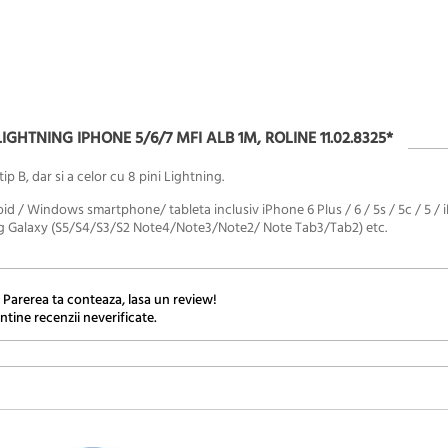
GHTNING IPHONE 5/6/7 MFI ALB 1M, ROLINE 11.02.8325*
p B, dar si a celor cu 8 pini Lightning.
id / Windows smartphone/ tableta inclusiv iPhone 6 Plus / 6 / 5s / 5c / 5 / 
msung Galaxy (S5/S4/S3/S2 Note4/Note3/Note2/ Note Tab3/Tab2) etc.
 Parerea ta conteaza, lasa un review!
ntine recenzii neverificate.