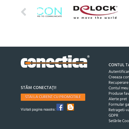
CONTUL T
Autentifica
Creeaza co
Recuperare
STĂM CONECTAȚI!
Contul meu
Produse fav
STAI LA CURENT CU PROMOTIILE
Alerte pret
Formular ga
Retrageti-va
Vizitati pagina noastra:
GDPR
Setările Coo