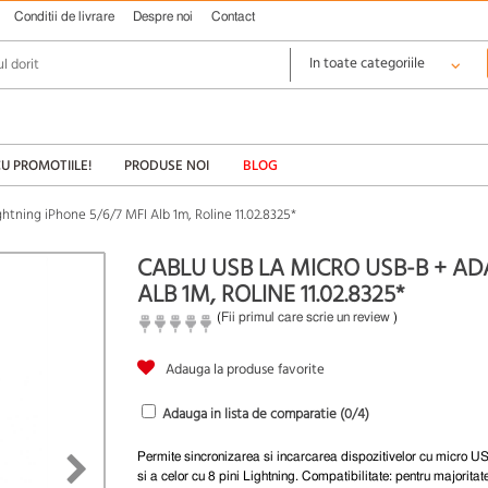
Conditii de livrare
Despre noi
Contact
CU PROMOTIILE!
PRODUSE NOI
BLOG
htning iPhone 5/6/7 MFI Alb 1m, Roline 11.02.8325*
CABLU USB LA MICRO USB-B + AD
ALB 1M, ROLINE 11.02.8325*
(
Fii primul care scrie un review
)
Adauga la produse favorite
Adauga in lista de comparatie (
0
/4)
Permite sincronizarea si incarcarea dispozitivelor cu micro US
si a celor cu 8 pini Lightning. Compatibilitate: pentru majoritat