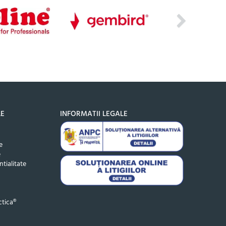
LE
INFORMATII LEGALE
e
e
ntialitate
tica®