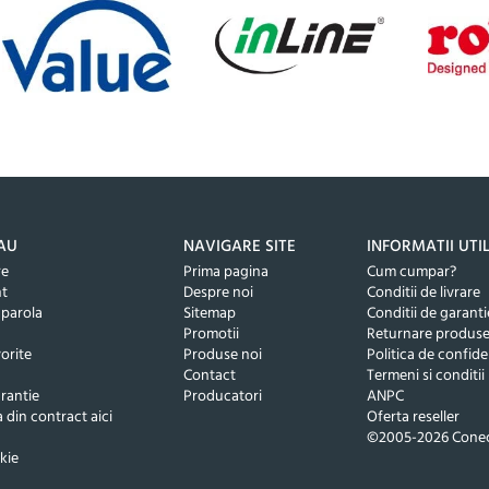
AU
NAVIGARE SITE
INFORMATII UTI
re
Prima pagina
Cum cumpar?
nt
Despre noi
Conditii de livrare
 parola
Sitemap
Conditii de garanti
Promotii
Returnare produs
orite
Produse noi
Politica de confide
Contact
Termeni si conditii
rantie
Producatori
ANPC
 din contract aici
Oferta reseller
©2005-2026 Conec
kie