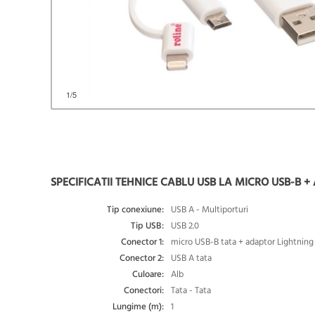
1
/5
SPECIFICATII TEHNICE CABLU USB LA MICRO USB-B + 
Tip conexiune:
USB A - Multiporturi
Tip USB:
USB 2.0
Conector 1:
micro USB-B tata + adaptor Lightning
Conector 2:
USB A tata
Culoare:
Alb
Conectori:
Tata - Tata
Lungime (m):
1