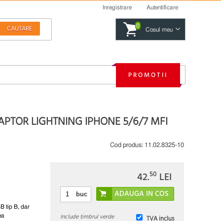
Inregistrare
Autentificare
0
Cosul meu
PROMOTII
APTOR LIGHTNING IPHONE 5/6/7 MFI
Cod produs:
11.02.8325-10
50
42.
LEI
buc
B tip B, dar
Include timbrul verde
ea
TVA inclus