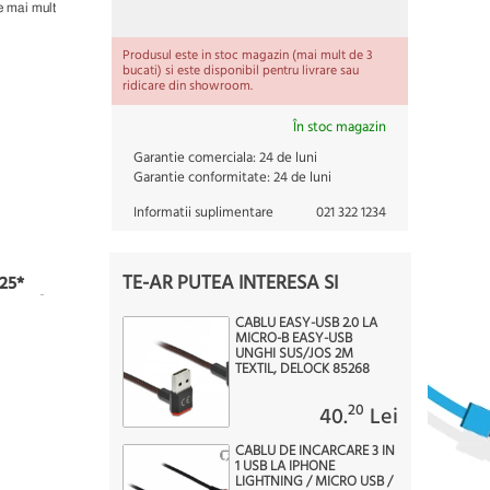
e mai mult
Produsul este in stoc magazin (mai mult de 3
bucati) si este disponibil pentru livrare sau
ridicare din showroom.
În stoc magazin
Garantie comerciala:
24 de luni
Garantie conformitate:
24 de luni
Informatii suplimentare
021 322 1234
TE-AR PUTEA INTERESA SI
25*
CABLU EASY-USB 2.0 LA
MICRO-B EASY-USB
UNGHI SUS/JOS 2M
TEXTIL, DELOCK 85268
20
40.
Lei
CABLU DE INCARCARE 3 IN
1 USB LA IPHONE
LIGHTNING / MICRO USB /