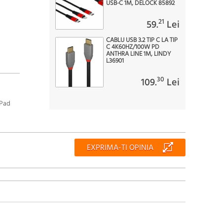
USB-C 1M, DELOCK 85892
21
59.
Lei
CABLU USB 3.2 TIP C LA TIP
C 4K60HZ/100W PD
ANTHRA LINE 1M, LINDY
L36901
30
109.
Lei
iPad
EXPRIMA-TI OPINIA