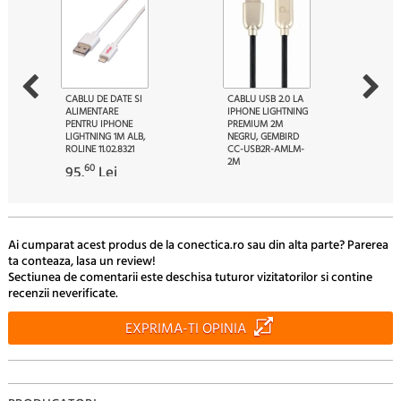
CABLU DE DATE SI
CABLU USB 2.0 LA
ALIMENTARE
IPHONE LIGHTNING
PENTRU IPHONE
PREMIUM 2M
LIGHTNING 1M ALB,
NEGRU, GEMBIRD
ROLINE 11.02.8321
CC-USB2R-AMLM-
2M
60
95.
Lei
40
22.
Lei
Ai cumparat acest produs de la conectica.ro sau din alta parte? Parerea
ta conteaza, lasa un review!
Sectiunea de comentarii este deschisa tuturor vizitatorilor si contine
recenzii neverificate.
EXPRIMA-TI OPINIA