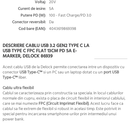
Voltaj:
20V
Curent de iesire:
5A
Putere PD (W):
100 - Fast Charge/PD 3.0
Conector reversibil:
Da
Cod bare (EAN):
4043619869398
DESCRIERE CABLU USB 3.2 GEN2 TYPE C LA
USB TYPE C FPC FLAT 13CM PD 5A E-
MARKER, DELOCK 86939
Acest cablu USB de la Delock permite conectarea intre un dispozitiv cu
conector
USB Type-C™
si un PC sau un laptop dotat cu un
port USB
Type-C™
liber.
Cablu ultra flexibil
Cablul se caracterizeaza prin constructia sa speciala. In locul cablurilor
normale din cupru, exista o placa de circuit flexibil in interiorul cablului,
care se mai numeste
FPC (Circuit Imprimat Flexibil)
. Acest lucru face ca
cablul sa fie extrem de flexibil si robust in acelasi timp. Este potrivit in
special pentru incarcarea smartphone-urilor prin intermediul unui
power bank.