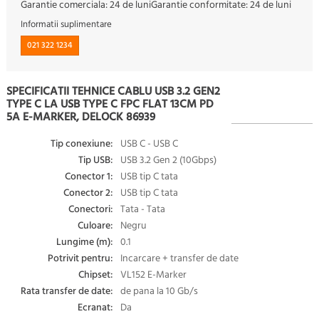
Garantie comerciala:
24 de luni
Garantie conformitate:
24 de luni
Informatii suplimentare
021 322 1234
SPECIFICATII TEHNICE CABLU USB 3.2 GEN2
TYPE C LA USB TYPE C FPC FLAT 13CM PD
5A E-MARKER, DELOCK 86939
Tip conexiune:
USB C - USB C
Tip USB:
USB 3.2 Gen 2 (10Gbps)
Conector 1:
USB tip C tata
Conector 2:
USB tip C tata
Conectori:
Tata - Tata
Culoare:
Negru
Lungime (m):
0.1
Potrivit pentru:
Incarcare + transfer de date
Chipset:
VL152 E-Marker
Rata transfer de date:
de pana la 10 Gb/s
Ecranat:
Da