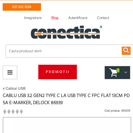
021 322 1234
Inregistrare
Blog
Autentificare
Contact
0
PROMOTII
Cabluri USB
CABLU USB 3.2 GEN2 TYPE C LA USB TYPE C FPC FLAT 13CM PD
5A E-MARKER, DELOCK 86939
Cod produs:
86939
(
Fii primul care scrie un review