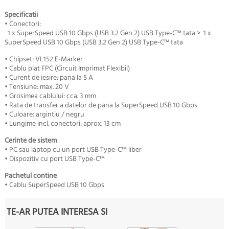
Specificatii
• Conectori:
1 x SuperSpeed USB 10 Gbps (USB 3.2 Gen 2) USB Type-C™ tata > 1 x
SuperSpeed USB 10 Gbps (USB 3.2 Gen 2) USB Type-C™ tata
• Chipset: VL152 E-Marker
• Cablu plat FPC (Circuit Imprimat Flexibil)
• Curent de iesire: pana la 5 A
• Tensiune: max. 20 V
• Grosimea cablului: cca. 3 mm
• Rata de transfer a datelor de pana la SuperSpeed USB 10 Gbps
• Culoare: argintiu / negru
• Lungime incl. conectori: aprox. 13 cm
Cerinte de sistem
• PC sau laptop cu un port USB Type-C™ liber
• Dispozitiv cu port USB Type-C™
Pachetul contine
• Cablu SuperSpeed USB 10 Gbps
TE-AR PUTEA INTERESA SI