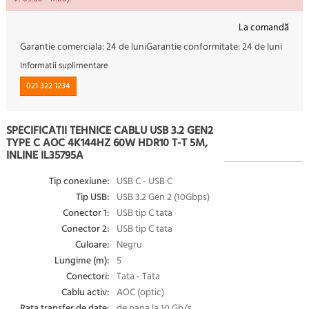
La comandă
Garantie comerciala:
24 de luni
Garantie conformitate:
24 de luni
Informatii suplimentare
021 322 1234
SPECIFICATII TEHNICE CABLU USB 3.2 GEN2
TYPE C AOC 4K144HZ 60W HDR10 T-T 5M,
INLINE IL35795A
Tip conexiune:
USB C - USB C
Tip USB:
USB 3.2 Gen 2 (10Gbps)
Conector 1:
USB tip C tata
Conector 2:
USB tip C tata
Culoare:
Negru
Lungime (m):
5
Conectori:
Tata - Tata
Cablu activ:
AOC (optic)
Rata transfer de date:
de pana la 10 Gb/s