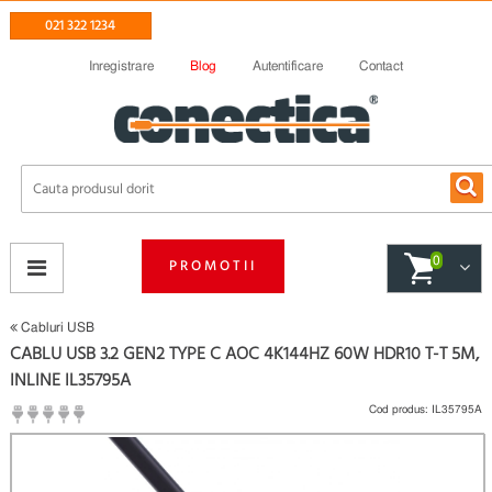
021 322 1234
Inregistrare
Blog
Autentificare
Contact
0
PROMOTII
Cabluri USB
CABLU USB 3.2 GEN2 TYPE C AOC 4K144HZ 60W HDR10 T-T 5M,
INLINE IL35795A
Cod produs:
IL35795A
(
Fii primul care scrie un review