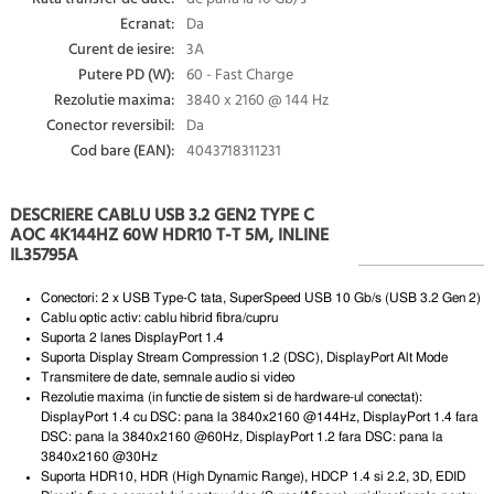
Ecranat:
Da
Curent de iesire:
3A
Putere PD (W):
60 - Fast Charge
Rezolutie maxima:
3840 x 2160 @ 144 Hz
Conector reversibil:
Da
Cod bare (EAN):
4043718311231
DESCRIERE CABLU USB 3.2 GEN2 TYPE C
AOC 4K144HZ 60W HDR10 T-T 5M, INLINE
IL35795A
Conectori: 2 x USB Type-C tata, SuperSpeed ​​USB 10 Gb/s (USB 3.2 Gen 2)
Cablu optic activ: cablu hibrid fibra/cupru
Suporta
2 lanes DisplayPort 1.4
Suporta Display Stream Compression 1.2 (DSC), DisplayPort Alt Mode
Transmitere de date, semnale audio si video
Rezolutie maxima (in functie de sistem si de hardware-ul conectat):
DisplayPort 1.4 cu DSC: pana la 3840x2160 @144Hz, DisplayPort 1.4 fara
DSC: pana la 3840x2160 @60Hz, DisplayPort 1.2 fara DSC: pana la
3840x2160 @30Hz
Suporta HDR10, HDR (High Dynamic Range), HDCP 1.4 si 2.2, 3D, EDID