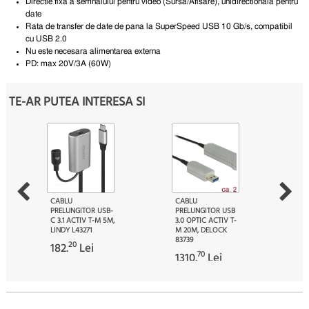
Directie fixa ​​a semnalului pentru video (Sursa/Afisare), unidirectionala pentru
date
Rata de transfer de date de pana la SuperSpeed ​​USB 10 Gb/s, compatibil
cu USB 2.0
Nu este necesara alimentarea externa
PD: max 20V/3A (60W)
TE-AR PUTEA INTERESA SI
CABLU
CABLU
PRELUNGITOR USB-
PRELUNGITOR USB
C 3.1 ACTIV T-M 5M,
3.0 OPTIC ACTIV T-
LINDY L43271
M 20M, DELOCK
83739
20
182.
Lei
70
1310.
Lei