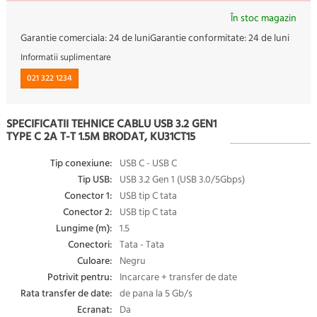
În stoc magazin
Garantie comerciala:
24 de luni
Garantie conformitate:
24 de luni
Informatii suplimentare
021 322 1234
SPECIFICATII TEHNICE CABLU USB 3.2 GEN1
TYPE C 2A T-T 1.5M BRODAT, KU31CT15
Tip conexiune:
USB C - USB C
Tip USB:
USB 3.2 Gen 1 (USB 3.0/5Gbps)
Conector 1:
USB tip C tata
Conector 2:
USB tip C tata
Lungime (m):
1.5
Conectori:
Tata - Tata
Culoare:
Negru
Potrivit pentru:
Incarcare + transfer de date
Rata transfer de date:
de pana la 5 Gb/s
Ecranat:
Da