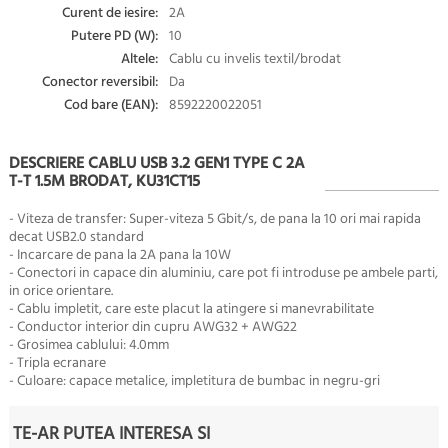
Curent de iesire:
2A
Putere PD (W):
10
Altele:
Cablu cu invelis textil/brodat
Conector reversibil:
Da
Cod bare (EAN):
8592220022051
DESCRIERE CABLU USB 3.2 GEN1 TYPE C 2A
T-T 1.5M BRODAT, KU31CT15
- Viteza de transfer: Super-viteza 5 Gbit/s, de pana la 10 ori mai rapida
decat USB2.0 standard
- Incarcare de pana la 2A pana la 10W
- Conectori in capace din aluminiu, care pot fi introduse pe ambele parti,
in orice orientare.
- Cablu impletit, care este placut la atingere si manevrabilitate
- Conductor interior din cupru AWG32 + AWG22
- Grosimea cablului: 4.0mm
- Tripla ecranare
- Culoare: capace metalice, impletitura de bumbac in negru-gri
TE-AR PUTEA INTERESA SI