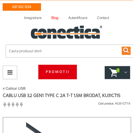
021 322 1234
Inregistrare
Blog
Autentificare
Contact
0
PROMOTII
Cabluri USB
CABLU USB 3.2 GEN1 TYPE C 2A T-T 1.5M BRODAT, KU31CT15
Cod produs:
KU31CT15
(
Fii primul care scrie un review
)