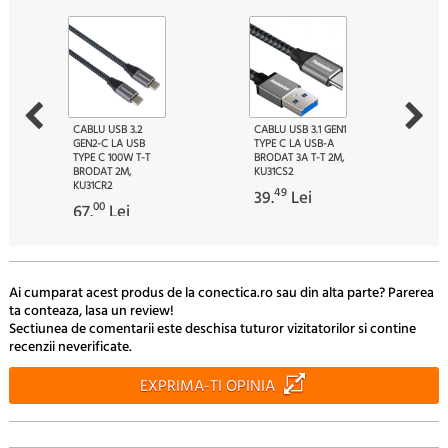
CABLU USB 3.2
CABLU USB 3.1 GEN1
GEN2-C LA USB
TYPE C LA USB-A
TYPE C 100W T-T
BRODAT 3A T-T 2M,
BRODAT 2M,
KU31CS2
KU31CR2
49
39.
Lei
00
67.
Lei
Ai cumparat acest produs de la conectica.ro sau din alta parte? Parerea
ta conteaza, lasa un review!
Sectiunea de comentarii este deschisa tuturor vizitatorilor si contine
recenzii neverificate.
EXPRIMA-TI OPINIA