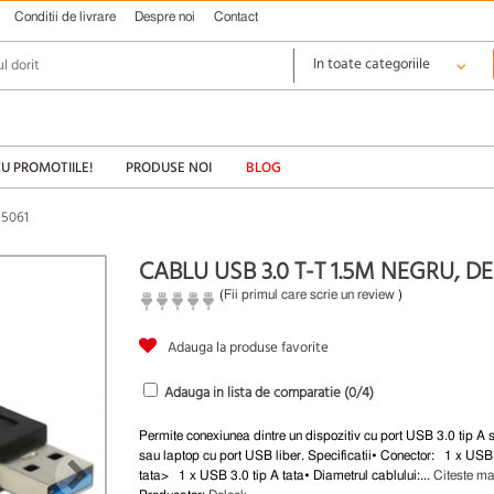
Conditii de livrare
Despre noi
Contact
CU PROMOTIILE!
PRODUSE NOI
BLOG
85061
CABLU USB 3.0 T-T 1.5M NEGRU, D
(
Fii primul care scrie un review
)
Adauga la produse favorite
Adauga in lista de comparatie (
0
/4)
Permite conexiunea dintre un dispozitiv cu port USB 3.0 tip A 
sau laptop cu port USB liber. Specificatii• Conector: 1 x USB 
tata> 1 x USB 3.0 tip A tata• Diametrul cablului:...
Citeste ma