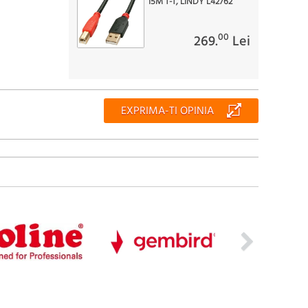
15M T-T, LINDY L42762
00
269.
Lei
EXPRIMA-TI OPINIA