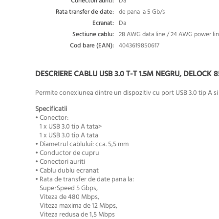
Conectori auriti:
Da
Rata transfer de date:
de pana la 5 Gb/s
Ecranat:
Da
Sectiune cablu:
28 AWG data line / 24 AWG power li
Cod bare (EAN):
4043619850617
DESCRIERE CABLU USB 3.0 T-T 1.5M NEGRU, DELOCK 8
Permite conexiunea dintre un dispozitiv cu port USB 3.0 tip A si
Specificatii
• Conector:
1 x USB 3.0 tip A tata>
1 x USB 3.0 tip A tata
• Diametrul cablului: cca. 5,5 mm
• Conductor de cupru
• Conectori auriti
• Cablu dublu ecranat
• Rata de transfer de date pana la:
SuperSpeed 5 Gbps,
Viteza de 480 Mbps,
Viteza maxima de 12 Mbps,
Viteza redusa de 1,5 Mbps