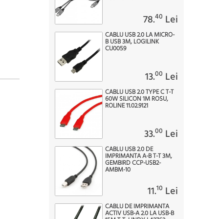
40
78.
Lei
CABLU USB 2.0 LA MICRO-
B USB 3M, LOGILINK
CU0059
00
13.
Lei
CABLU USB 2.0 TYPE C T-T
60W SILICON 1M ROSU,
ROLINE 11.02.9121
00
33.
Lei
CABLU USB 2.0 DE
IMPRIMANTA A-B T-T 3M,
GEMBIRD CCP-USB2-
AMBM-10
10
11.
Lei
CABLU DE IMPRIMANTA
ACTIV USB-A 2.0 LA USB-B