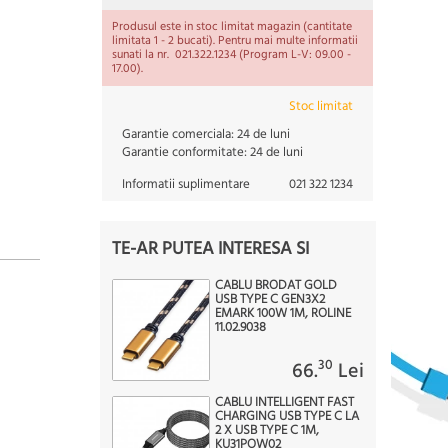
Produsul este in stoc limitat magazin (cantitate
limitata 1 - 2 bucati). Pentru mai multe informatii
sunati la nr. 021.322.1234 (Program L-V: 09.00 -
17.00).
Stoc limitat
Garantie comerciala:
24 de luni
Garantie conformitate:
24 de luni
Informatii suplimentare
021 322 1234
TE-AR PUTEA INTERESA SI
CABLU BRODAT GOLD
USB TYPE C GEN3X2
EMARK 100W 1M, ROLINE
11.02.9038
30
66.
Lei
CABLU INTELLIGENT FAST
CHARGING USB TYPE C LA
2 X USB TYPE C 1M,
KU31POW02