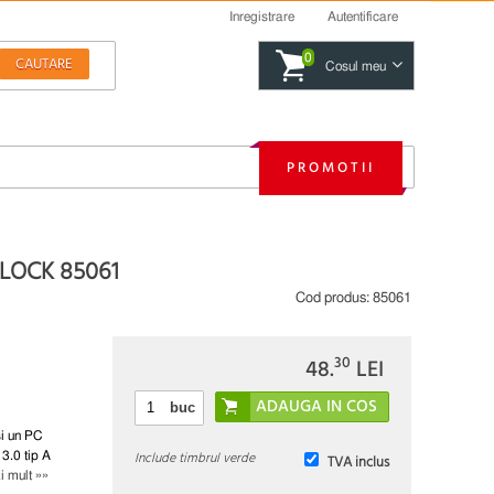
Inregistrare
Autentificare
0
Cosul meu
PROMOTII
ELOCK 85061
Cod produs:
85061
30
48.
LEI
buc
si un PC
Include timbrul verde
3.0 tip A
TVA inclus
i mult »»