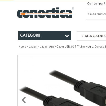
Cum cumpar?
CATEGORII
STAI LA CURENT 
Cablu USB 3.0 T-T 1.5m Negru, Delock 
Home
»
Cabluri
»
Cabluri USB
»