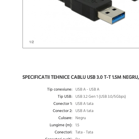
1
/2
SPECIFICATII TEHNICE CABLU USB 3.0 T-T 1.5M NEGRU
Tip conexiune:
USB A - USB A
Tip USB:
USB 3.2 Gen 1 (USB 3.0/5Gbps)
Conector 1:
USB A tata
Conector 2:
USB A tata
Culoare:
Negru
Lungime (m):
1.5
Conectori:
Tata - Tata