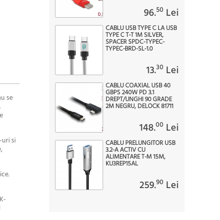
50
96.
Lei
CABLU USB TYPE C LA USB
TYPE C T-T 1M SILVER,
SPACER SPDC-TYPEC-
TYPEC-BRD-SL-1.0
30
13.
Lei
CABLU COAXIAL USB 40
GBPS 240W PD 3.1
au se
DREPT/UNGHI 90 GRADE
.
2M NEGRU, DELOCK 81711
te
00
148.
Lei
uri si
CABLU PRELUNGITOR USB
,
3.2-A ACTIV CU
ALIMENTARE T-M 15M,
KU3REP15AL
ice.
90
259.
Lei
AK-
l