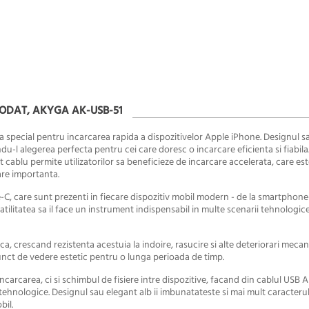
BRODAT, AKYGA AK-USB-51
 special pentru incarcarea rapida a dispozitivelor Apple iPhone. Designul s
u-l alegerea perfecta pentru cei care doresc o incarcare eficienta si fiabila
 cablu permite utilizatorilor sa beneficieze de incarcare accelerata, care es
are importanta.
, care sunt prezenti in fiecare dispozitiv mobil modern - de la smartphone-
rsatilitatea sa il face un instrument indispensabil in multe scenarii tehnologice
a, crescand rezistenta acestuia la indoire, rasucire si alte deteriorari mecan
unct de vedere estetic pentru o lunga perioada de timp.
carcarea, ci si schimbul de fisiere intre dispozitive, facand din cablul USB 
tehnologice. Designul sau elegant alb ii imbunatateste si mai mult caracteru
bil.