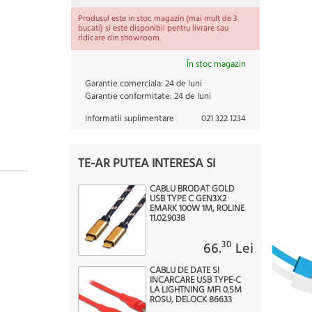
Produsul este in stoc magazin (mai mult de 3
bucati) si este disponibil pentru livrare sau
ridicare din showroom.
În stoc magazin
Garantie comerciala:
24 de luni
Garantie conformitate:
24 de luni
Informatii suplimentare
021 322 1234
TE-AR PUTEA INTERESA SI
CABLU BRODAT GOLD
USB TYPE C GEN3X2
EMARK 100W 1M, ROLINE
11.02.9038
30
66.
Lei
CABLU DE DATE SI
INCARCARE USB TYPE-C
LA LIGHTNING MFI 0.5M
ROSU, DELOCK 86633