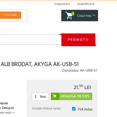
Inregistrare
Autentificare
0
Cosul meu
PROMOTII
M ALB BRODAT, AKYGA AK-USB-51
Cod produs:
AK-USB-51
50
21.
LEI
buc
ceputa
Include timbrul verde
e. Designul
TVA inclus
mai mult »»