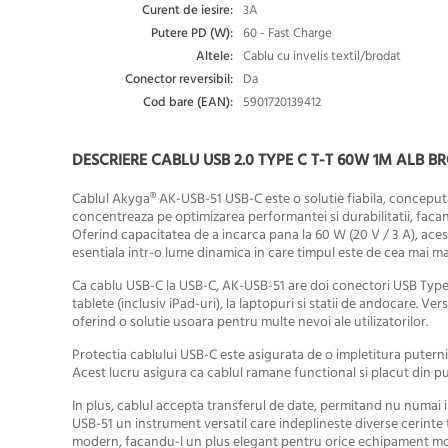
Curent de iesire:
3A
Putere PD (W):
60 - Fast Charge
Altele:
Cablu cu invelis textil/brodat
Conector reversibil:
Da
Cod bare (EAN):
5901720139412
DESCRIERE CABLU USB 2.0 TYPE C T-T 60W 1M ALB 
Cablul Akyga® AK-USB-51 USB-C este o solutie fiabila, conceputa
concentreaza pe optimizarea performantei si durabilitatii, facand
Oferind capacitatea de a incarca pana la 60 W (20 V / 3 A), acest
esentiala intr-o lume dinamica in care timpul este de cea mai m
Ca cablu USB-C la USB-C, AK-USB-51 are doi conectori USB Type-C
tablete (inclusiv iPad-uri), la laptopuri si statii de andocare. Ve
oferind o solutie usoara pentru multe nevoi ale utilizatorilor.
Protectia cablului USB-C este asigurata de o impletitura puternic
Acest lucru asigura ca cablul ramane functional si placut din p
In plus, cablul accepta transferul de date, permitand nu numai in
USB-51 un instrument versatil care indeplineste diverse cerinte 
modern, facandu-l un plus elegant pentru orice echipament mo