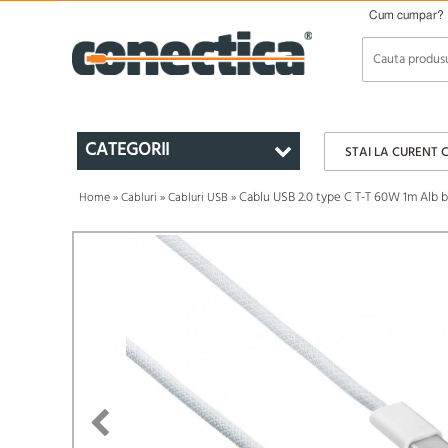
Cum cumpar?
CATEGORII
STAI LA CURENT 
Cablu USB 2.0 type C T-T 60W 1m Alb 
Home
»
Cabluri
»
Cabluri USB
»