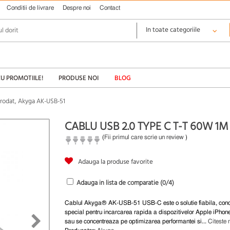
Conditii de livrare
Despre noi
Contact
CU PROMOTIILE!
PRODUSE NOI
BLOG
brodat, Akyga AK-USB-51
CABLU USB 2.0 TYPE C T-T 60W 1
(
Fii primul care scrie un review
)
Adauga la produse favorite
Adauga in lista de comparatie (
0
/4)
Cablul Akyga® AK-USB-51 USB-C este o solutie fiabila, con
special pentru incarcarea rapida a dispozitivelor Apple iPhon
sau se concentreaza pe optimizarea performantei si...
Citeste 