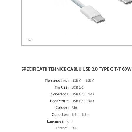
1
/2
SPECIFICATII TEHNICE CABLU USB 2.0 TYPE C T-T 6
Tip conexiune:
USB C - USB C
Tip USB:
USB 2.0
Conector 1:
USB tip C tata
Conector 2:
USB tip C tata
Culoare:
Alb
Conectori:
Tata - Tata
Lungime (m):
1
Ecranat:
Da