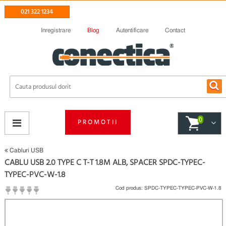
021 322 1234
Inregistrare
Blog
Autentificare
Contact
0
PROMOTII
Cabluri USB
CABLU USB 2.0 TYPE C T-T 1.8M ALB, SPACER SPDC-TYPEC-
TYPEC-PVC-W-1.8
Cod produs:
SPDC-TYPEC-TYPEC-PVC-W-1.8
(
Fii primul care scrie un review