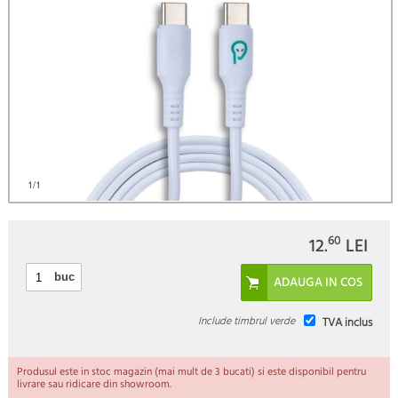
)
1
/1
60
12.
LEI
buc
Include timbrul verde
TVA inclus
Produsul este in stoc magazin (mai mult de 3 bucati) si este disponibil pentru
livrare sau ridicare din showroom.