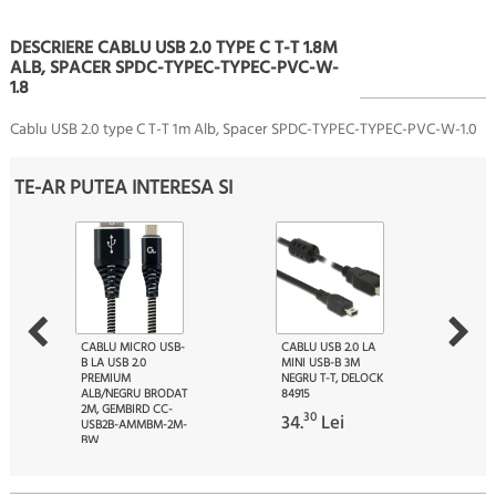
DESCRIERE CABLU USB 2.0 TYPE C T-T 1.8M
ALB, SPACER SPDC-TYPEC-TYPEC-PVC-W-
1.8
Cablu USB 2.0 type C T-T 1m Alb, Spacer SPDC-TYPEC-TYPEC-PVC-W-1.0
TE-AR PUTEA INTERESA SI
CABLU MICRO USB-
CABLU USB 2.0 LA
B LA USB 2.0
MINI USB-B 3M
PREMIUM
NEGRU T-T, DELOCK
ALB/NEGRU BRODAT
84915
2M, GEMBIRD CC-
30
34.
Lei
USB2B-AMMBM-2M-
BW
00
16.
Lei