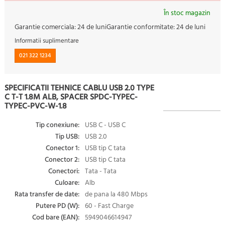
În stoc magazin
Garantie comerciala:
24 de luni
Garantie conformitate:
24 de luni
Informatii suplimentare
021 322 1234
SPECIFICATII TEHNICE CABLU USB 2.0 TYPE
C T-T 1.8M ALB, SPACER SPDC-TYPEC-
TYPEC-PVC-W-1.8
Tip conexiune:
USB C - USB C
Tip USB:
USB 2.0
Conector 1:
USB tip C tata
Conector 2:
USB tip C tata
Conectori:
Tata - Tata
Culoare:
Alb
Rata transfer de date:
de pana la 480 Mbps
Putere PD (W):
60 - Fast Charge
Cod bare (EAN):
5949046614947