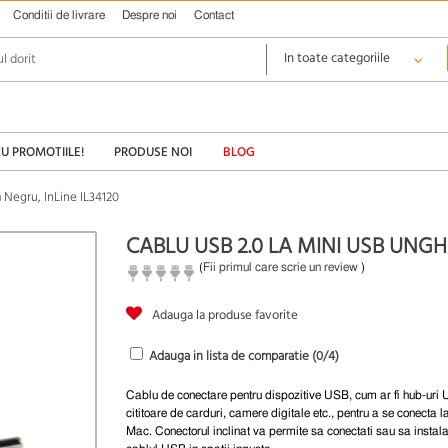
Conditii de livrare
Despre noi
Contact
CU PROMOTIILE!
PRODUSE NOI
BLOG
 Negru, InLine IL34120
CABLU USB 2.0 LA MINI USB UNGHI
(
Fii primul care scrie un review
)
Adauga la produse favorite
Adauga in lista de comparatie (
0
/4)
Cablu de conectare pentru dispozitive USB, cum ar fi hub-uri
cititoare de carduri, camere digitale etc., pentru a se conecta 
Mac. Conectorul inclinat va permite sa conectati sau sa instala