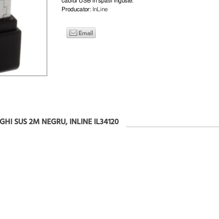
cablul USB in spatii inguste.
Producator:
InLine
GHI SUS 2M NEGRU, INLINE IL34120