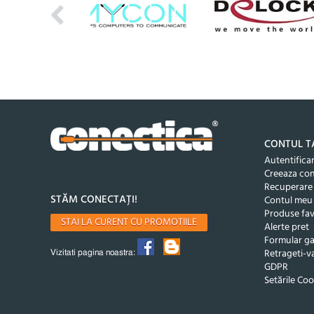
CONTUL T
Autentifica
Creeaza co
Recuperare
STĂM CONECTAȚI!
Contul meu
Produse fav
STAI LA CURENT CU PROMOTIILE
Alerte pret
Formular ga
Retrageti-va
Vizitati pagina noastra:
GDPR
Setările Coo