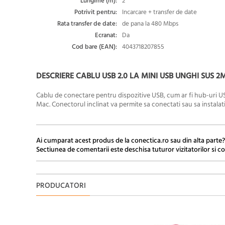
Lungime (m):
2
Potrivit pentru:
Incarcare + transfer de date
Rata transfer de date:
de pana la 480 Mbps
Ecranat:
Da
Cod bare (EAN):
4043718207855
DESCRIERE CABLU USB 2.0 LA MINI USB UNGHI SUS 2M
Cablu de conectare pentru dispozitive USB, cum ar fi hub-uri USB
Mac.
Conectorul inclinat va permite sa conectati sau sa instalati
Ai cumparat acest produs de la conectica.ro sau din alta parte?
Sectiunea de comentarii este deschisa tuturor vizitatorilor si co
PRODUCATORI