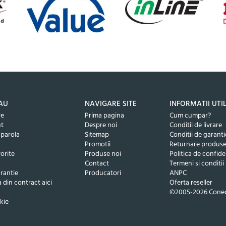
AU
NAVIGARE SITE
INFORMATII UTI
re
Prima pagina
Cum cumpar?
nt
Despre noi
Conditii de livrare
 parola
Sitemap
Conditii de garanti
Promotii
Returnare produs
orite
Produse noi
Politica de confide
Contact
Termeni si conditii
rantie
Producatori
ANPC
 din contract aici
Oferta reseller
©2005-2026 Conec
kie