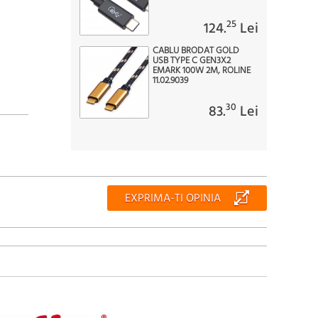
25
124.
Lei
CABLU BRODAT GOLD
USB TYPE C GEN3X2
EMARK 100W 2M, ROLINE
11.02.9039
30
83.
Lei
EXPRIMA-TI OPINIA