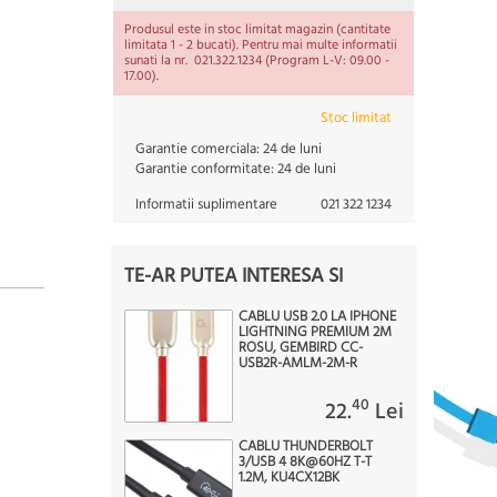
Produsul este in stoc limitat magazin (cantitate
limitata 1 - 2 bucati). Pentru mai multe informatii
sunati la nr. 021.322.1234 (Program L-V: 09.00 -
17.00).
Stoc limitat
Garantie comerciala:
24 de luni
Garantie conformitate:
24 de luni
Informatii suplimentare
021 322 1234
TE-AR PUTEA INTERESA SI
CABLU USB 2.0 LA IPHONE
LIGHTNING PREMIUM 2M
ROSU, GEMBIRD CC-
USB2R-AMLM-2M-R
40
22.
Lei
CABLU THUNDERBOLT
3/USB 4 8K@60HZ T-T
1.2M, KU4CX12BK