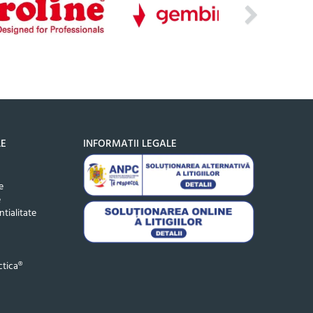
LE
INFORMATII LEGALE
e
e
ntialitate
tica®