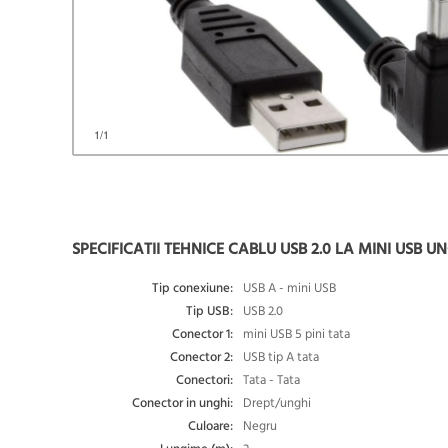
1
/1
SPECIFICATII TEHNICE CABLU USB 2.0 LA MINI USB UN
Tip conexiune:
USB A - mini USB
Tip USB:
USB 2.0
Conector 1:
mini USB 5 pini tata
Conector 2:
USB tip A tata
Conectori:
Tata - Tata
Conector in unghi:
Drept/unghi
Culoare:
Negru