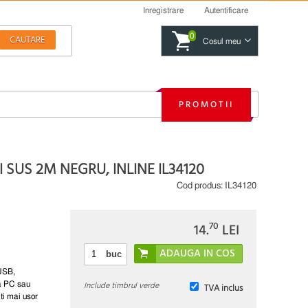
Inregistrare
Autentificare
0
Cosul meu
PROMOTII
 SUS 2M NEGRU, INLINE IL34120
Cod produs:
IL34120
70
14.
LEI
buc
 USB,
Include timbrul verde
la PC sau
TVA inclus
ti mai usor