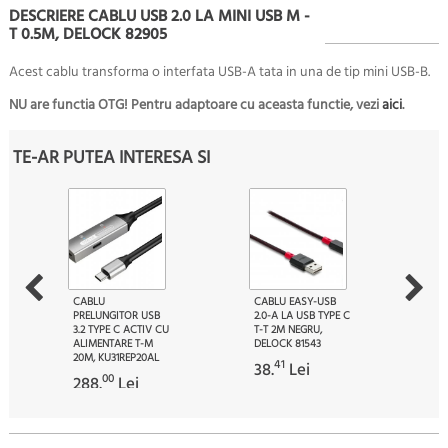
DESCRIERE CABLU USB 2.0 LA MINI USB M -
T 0.5M, DELOCK 82905
Acest cablu transforma o interfata USB-A tata in una de tip mini USB-B.
NU are functia OTG! Pentru adaptoare cu aceasta functie, vezi
aici
.
TE-AR PUTEA INTERESA SI
CABLU
CABLU EASY-USB
PRELUNGITOR USB
2.0-A LA USB TYPE C
3.2 TYPE C ACTIV CU
T-T 2M NEGRU,
ALIMENTARE T-M
DELOCK 81543
20M, KU31REP20AL
41
38.
Lei
00
288.
Lei