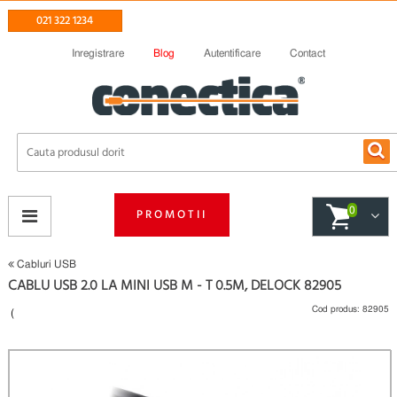
021 322 1234
Inregistrare
Blog
Autentificare
Contact
0
PROMOTII
Cabluri USB
CABLU USB 2.0 LA MINI USB M - T 0.5M, DELOCK 82905
Cod produs:
82905
(
Fii primul care scrie un review
)