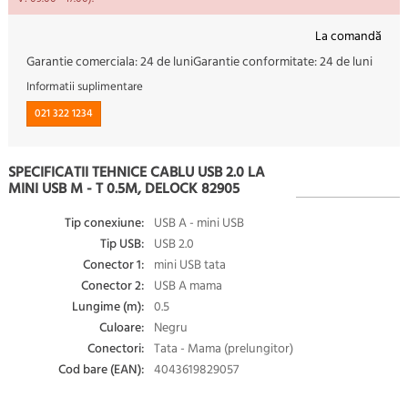
La comandă
Garantie comerciala:
24 de luni
Garantie conformitate:
24 de luni
Informatii suplimentare
021 322 1234
SPECIFICATII TEHNICE CABLU USB 2.0 LA
MINI USB M - T 0.5M, DELOCK 82905
Tip conexiune:
USB A - mini USB
Tip USB:
USB 2.0
Conector 1:
mini USB tata
Conector 2:
USB A mama
Lungime (m):
0.5
Culoare:
Negru
Conectori:
Tata - Mama (prelungitor)
Cod bare (EAN):
4043619829057