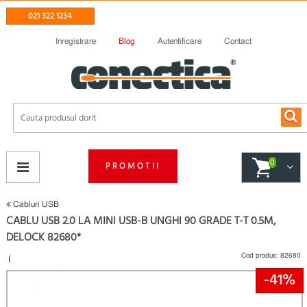
021 322 1234
Inregistrare
Blog
Autentificare
Contact
0
PROMOTII
Cabluri USB
CABLU USB 2.0 LA MINI USB-B UNGHI 90 GRADE T-T 0.5M,
DELOCK 82680*
Cod produs:
82680
(
-41%
Fii primul care scrie un review
)