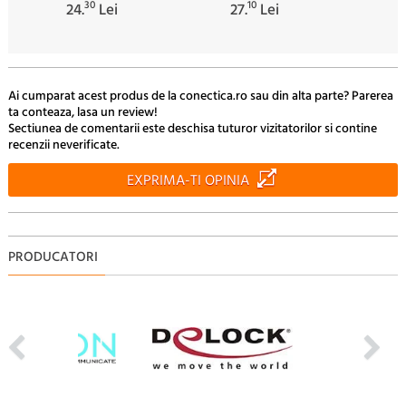
30
10
24.
Lei
27.
Lei
Ai cumparat acest produs de la conectica.ro sau din alta parte? Parerea
ta conteaza, lasa un review!
Sectiunea de comentarii este deschisa tuturor vizitatorilor si contine
recenzii neverificate.
EXPRIMA-TI OPINIA
PRODUCATORI