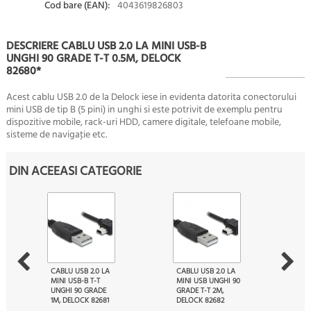
Cod bare (EAN):
4043619826803
DESCRIERE CABLU USB 2.0 LA MINI USB-B
UNGHI 90 GRADE T-T 0.5M, DELOCK
82680*
Acest cablu USB 2.0 de la Delock iese in evidenta datorita conectorului
mini USB de tip B (5 pini) in unghi si este potrivit de exemplu pentru
dispozitive mobile, rack-uri HDD, camere digitale, telefoane mobile,
sisteme de navigaţie etc.
DIN ACEEASI CATEGORIE
CABLU USB 2.0 LA
CABLU USB 2.0 LA
MINI USB-B T-T
MINI USB UNGHI 90
UNGHI 90 GRADE
GRADE T-T 2M,
1M, DELOCK 82681
DELOCK 82682