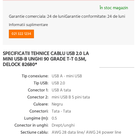
În stoc magazin
Garantie comerciala:
24 de luni
Garantie conformitate:
24 de luni
Informatii suplimentare
021 322 1234
SPECIFICATII TEHNICE CABLU USB 2.0 LA
MINI USB-B UNGHI 90 GRADE T-T 0.5M,
DELOCK 82680*
Tip conexiune:
USB A - mini USB
Tip USB:
USB 2.0
Conector 1:
USB A tata
Conector 2:
mini USB B 5 pini tata
Culoare:
Negru
Conectori:
Tata - Tata
Lungime (m):
0.5
Conector in unghi:
Drept/unghi
Sectiune cablu:
AWG 28 data line/ AWG 24 power line