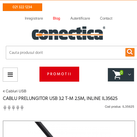
021 322 1234
Inregistrare
Blog
Autentificare
Contact
0
PROMOTII
Cabluri USB
CABLU PRELUNGITOR USB 3.2 T-M 2.5M, INLINE IL35625
Cod produs:
IL35625
(
Fii primul care scrie un review
)