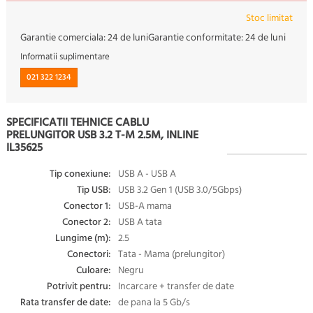
Stoc limitat
Garantie comerciala:
24 de luni
Garantie conformitate:
24 de luni
Informatii suplimentare
021 322 1234
SPECIFICATII TEHNICE CABLU
PRELUNGITOR USB 3.2 T-M 2.5M, INLINE
IL35625
Tip conexiune:
USB A - USB A
Tip USB:
USB 3.2 Gen 1 (USB 3.0/5Gbps)
Conector 1:
USB-A mama
Conector 2:
USB A tata
Lungime (m):
2.5
Conectori:
Tata - Mama (prelungitor)
Culoare:
Negru
Potrivit pentru:
Incarcare + transfer de date
Rata transfer de date:
de pana la 5 Gb/s