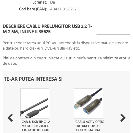
Ecranat:
Da
Cod bare (EAN):
4043718153732
DESCRIERE CABLU PRELUNGITOR USB 3.2 T-
M 2.5M, INLINE IL35625
Pentru conectarea unui PC sau notebook la dispozitive mari de stocare
a datelor, hard disk-uri, DVD-uri Blu-ray etc.
Pini de contact din cupru placat cu aur in mufa pentru a minimiza erorile
de date.
TE-AR PUTEA INTERESA SI
CABLU USB TIP C LA
CABLU ACTIV OPTIC
MICRO USB 2.0-B T-
PRELUNGITOR USB
T 0.6M, KU31CB06BK
3.2 GEN1 T-M 50M,