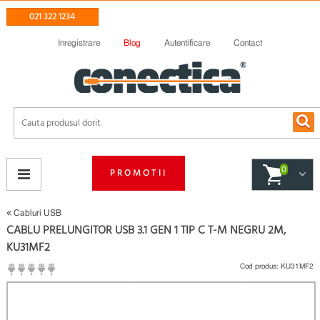
021 322 1234
Inregistrare
Blog
Autentificare
Contact
0
PROMOTII
Cabluri USB
CABLU PRELUNGITOR USB 3.1 GEN 1 TIP C T-M NEGRU 2M,
KU31MF2
Cod produs:
KU31MF2
(
Fii primul care scrie un review