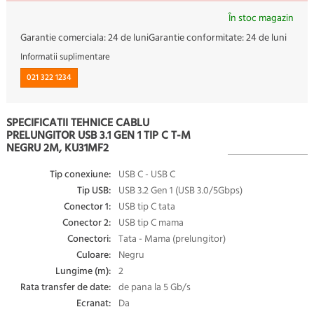
În stoc magazin
Garantie comerciala:
24 de luni
Garantie conformitate:
24 de luni
Informatii suplimentare
021 322 1234
SPECIFICATII TEHNICE CABLU
PRELUNGITOR USB 3.1 GEN 1 TIP C T-M
NEGRU 2M, KU31MF2
Tip conexiune:
USB C - USB C
Tip USB:
USB 3.2 Gen 1 (USB 3.0/5Gbps)
Conector 1:
USB tip C tata
Conector 2:
USB tip C mama
Conectori:
Tata - Mama (prelungitor)
Culoare:
Negru
Lungime (m):
2
Rata transfer de date:
de pana la 5 Gb/s
Ecranat:
Da