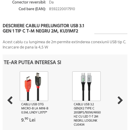
Conector reversibil:
Da
Cod bare (EAN):
8592220017910
DESCRIERE CABLU PRELUNGITOR USB 3.1
GEN 1 TIP C T-M NEGRU 2M, KU31MF2
Acest cablu cu lungimea de 2m
permite extinderea conexiunii USB tip C.
Incarcare de pana la
4,5 W
TE-AR PUTEA INTERESA SI
CABLU USB OTG
CABLU USB 3.2
MICRO-B LA MINI-B
GEN2X2 TYPE C
0.5M, LINDY L31717*
20GBPS/100W/4K60
HZ CU LED T-T 2M
90
9.
Lei
NEGRU, LOGILINK
CU0434