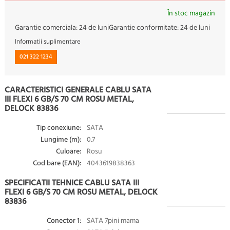
În stoc magazin
Garantie comerciala:
24 de luni
Garantie conformitate:
24 de luni
Informatii suplimentare
021 322 1234
CARACTERISTICI GENERALE CABLU SATA
III FLEXI 6 GB/S 70 CM ROSU METAL,
DELOCK 83836
Tip conexiune:
SATA
Lungime (m):
0.7
Culoare:
Rosu
Cod bare (EAN):
4043619838363
SPECIFICATII TEHNICE CABLU SATA III
FLEXI 6 GB/S 70 CM ROSU METAL, DELOCK
83836
Conector 1:
SATA 7pini mama