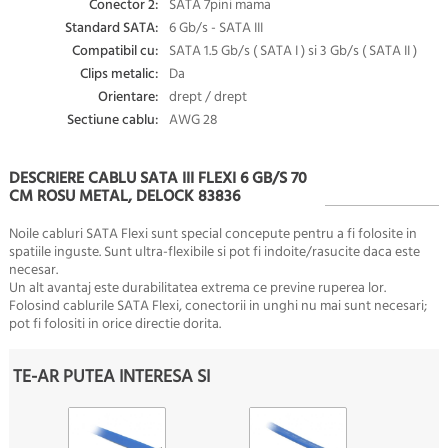
Conector 2:
SATA 7pini mama
Standard SATA:
6 Gb/s - SATA III
Compatibil cu:
SATA 1.5 Gb/s ( SATA I ) si 3 Gb/s ( SATA II )
Clips metalic:
Da
Orientare:
drept / drept
Sectiune cablu:
AWG 28
DESCRIERE CABLU SATA III FLEXI 6 GB/S 70
CM ROSU METAL, DELOCK 83836
Noile cabluri SATA Flexi sunt special concepute pentru a fi folosite in
spatiile inguste. Sunt ultra-flexibile si pot fi indoite/rasucite daca este
necesar.
Un alt avantaj este durabilitatea extrema ce previne ruperea lor.
Folosind cablurile SATA Flexi, conectorii in unghi nu mai sunt necesari;
pot fi folositi in orice directie dorita.
TE-AR PUTEA INTERESA SI