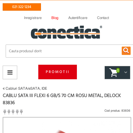
021 322 1234
Inregistrare
Blog
Autentificare
Contact
0
PROMOTII
Cabluri SATA/eSATA, IDE
CABLU SATA III FLEXI 6 GB/S 70 CM ROSU METAL, DELOCK
83836
Cod produs:
83836
(
Fii primul care scrie un review