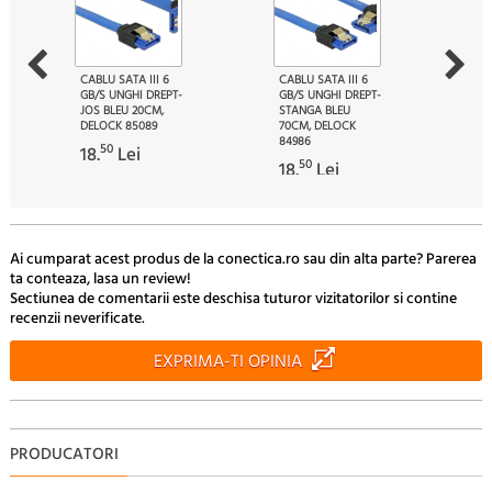
CABLU SATA III 6
CABLU SATA III 6
GB/S UNGHI DREPT-
GB/S UNGHI DREPT-
JOS BLEU 20CM,
STANGA BLEU
DELOCK 85089
70CM, DELOCK
84986
50
18.
Lei
50
18.
Lei
Ai cumparat acest produs de la conectica.ro sau din alta parte? Parerea
ta conteaza, lasa un review!
Sectiunea de comentarii este deschisa tuturor vizitatorilor si contine
recenzii neverificate.
EXPRIMA-TI OPINIA
PRODUCATORI