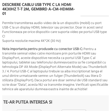
DESCRIERE CABLU USB TYPE C LA HDMI
4K30HZ T-T 2M, GEMBIRD A-CM-HDMIM-
01
Permite transmiterea audio-video de la un dispozitiv (mobil) cu port
USB-C la un display HDMI, televizor sau proiector. Doar in acest sens!
Functioneaza pe orice dispozitiv care suporta video pe portul USB type
C!
Suporta rezolutie maxima 4K*2K (30 Hz)
Nota importanta pentru produsele cu conector USB-C:
Pentru a
transmite semnal video catre monitoare prin porturile HDMI sau
DisplayPort, aceste dispozitive necesita ca portul USB Type-C al
laptopului, tabletei sau telefonului dumneavoastra sa fie compatibil cu
tehnologia DP Alt Mode (DisplayPort Alternate Mode) sau Thunderbolt
3 / 4. Portul USB-C al laptopului trebuie sa aiba inscriptionat langa el
unul dintre urmatoarele semne: un fulger (Thunderbolt) sau litera D
stilizata (DisplayPort). Daca portul are doar semnul de USB standard sau
scrie doar "Data", acesta NU va transmite imagine. Verificati specificatiile
tehnice ale aparatului dumneavoastra inainte de achizitie!
TE-AR PUTEA INTERESA SI