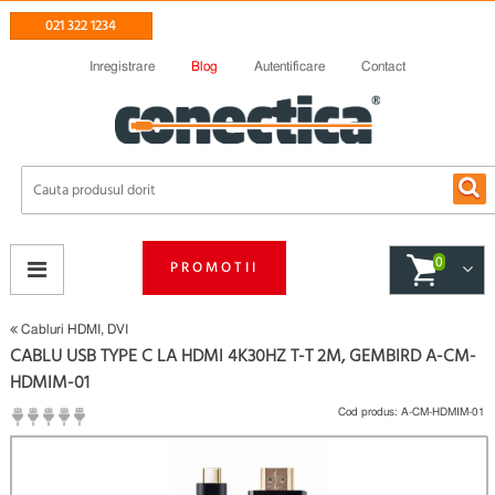
021 322 1234
Inregistrare
Blog
Autentificare
Contact
0
PROMOTII
Cabluri HDMI, DVI
CABLU USB TYPE C LA HDMI 4K30HZ T-T 2M, GEMBIRD A-CM-
HDMIM-01
Cod produs:
A-CM-HDMIM-01
(
Fii primul care scrie un review