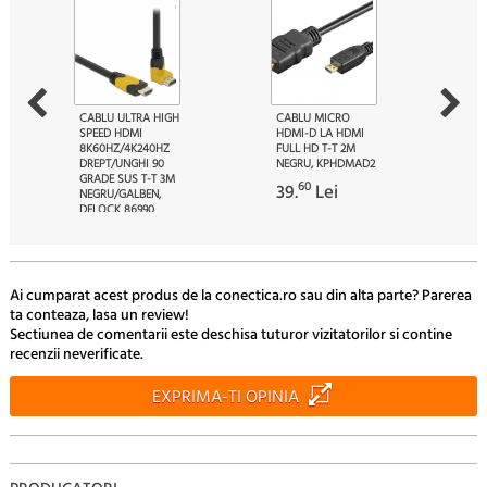
CABLU ULTRA HIGH
CABLU MICRO
SPEED HDMI
HDMI-D LA HDMI
8K60HZ/4K240HZ
FULL HD T-T 2M
DREPT/UNGHI 90
NEGRU, KPHDMAD2
GRADE SUS T-T 3M
60
39.
Lei
NEGRU/GALBEN,
DELOCK 86990
80
90.
Lei
Ai cumparat acest produs de la conectica.ro sau din alta parte? Parerea
ta conteaza, lasa un review!
Sectiunea de comentarii este deschisa tuturor vizitatorilor si contine
recenzii neverificate.
EXPRIMA-TI OPINIA