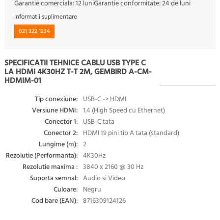
Garantie comerciala:
12 luni
Garantie conformitate:
24 de luni
Informatii suplimentare
021 322 1234
SPECIFICATII TEHNICE CABLU USB TYPE C
LA HDMI 4K30HZ T-T 2M, GEMBIRD A-CM-
HDMIM-01
Tip conexiune:
USB-C -> HDMI
Versiune HDMI:
1.4 (High Speed cu Ethernet)
Conector 1:
USB-C tata
Conector 2:
HDMI 19 pini tip A tata (standard)
Lungime (m):
2
Rezolutie (Performanta):
4K30Hz
Rezolutie maxima :
3840 x 2160 @ 30 Hz
Suporta semnal:
Audio si Video
Culoare:
Negru
Cod bare (EAN):
8716309124126