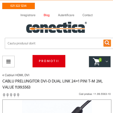
021 322 1234
Inregistrare
Blog
Autentificare
Contact
0
PROMOTII
Cabluri HDMI, DVI
CABLU PRELUNGITOR DVI-D DUAL LINK 24+1 PINI T-M 2M,
VALUE 11.99.5563
Cod produs:
11.99.5563-10
(
Fii primul care scrie un review