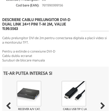
Cod bare (EAN):
7611990999156
DESCRIERE CABLU PRELUNGITOR DVI-D
DUAL LINK 24+1 PINI T-M 2M, VALUE
11.99.5563
Cablu prelungitor DVI de 2m pentru conectarea digitala a placii video si
a monitorului TFT.
Pentru a extinde o conexiune DVI-D
Cablu dublu ecranat
Suruburi de blocare manuala
TE-AR PUTEA INTERESA SI
RECEIVER A/V CAT.
CABLU USB TIP C LA