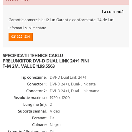
La comandă
Garantie comerciala:
12 luni
Garantie conformitate:
24 de luni
Informatii suplimentare
021 322 1234
SPECIFICATII TEHNICE CABLU
PRELUNGITOR DVI-D DUAL LINK 24+1 PINI
T-M 2M, VALUE 11.99.5563
Tip conexiune:
DVI-D Dual Link 24+1
Conector 1:
DVI-D 24+1, Dual-Link tata
Conector 2:
DVI-D 24+1, Dual-Link mama
Rezolutie maxima :
1920 x 1200
Lungime (m):
2
Suporta semnal:
Video
Ecranat:
Da
Culoare:
Negru
Extensie / Prelungitor:
Da