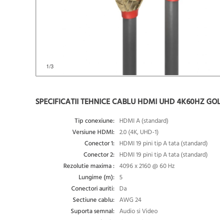
1
/3
SPECIFICATII TEHNICE CABLU HDMI UHD 4K60HZ GOLD
Tip conexiune:
HDMI A (standard)
Versiune HDMI:
2.0 (4K, UHD-1)
Conector 1:
HDMI 19 pini tip A tata (standard)
Conector 2:
HDMI 19 pini tip A tata (standard)
Rezolutie maxima :
4096 x 2160 @ 60 Hz
Lungime (m):
5
Conectori auriti:
Da
Sectiune cablu:
AWG 24
Suporta semnal:
Audio si Video