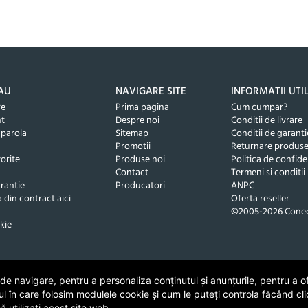
AU
NAVIGARE SITE
INFORMATII UTI
re
Prima pagina
Cum cumpar?
nt
Despre noi
Conditii de livrare
 parola
Sitemap
Conditii de garanti
Promotii
Returnare produs
orite
Produse noi
Politica de confide
Contact
Termeni si conditii
rantie
Producatori
ANPC
 din contract aici
Oferta reseller
©2005-2026 Conec
kie
 navigare, pentru a personaliza conținutul și anunțurile, pentru a ofe
ul în care folosim modulele cookie și cum le puteți controla făcând cli
 utilizați acest site web.