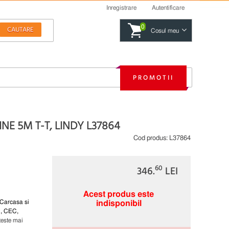
Inregistrare
Autentificare
0
Cosul meu
PROMOTII
E 5M T-T, LINDY L37864
Cod produs:
L37864
60
346.
LEI
Acest produs este
tCarcasa si
indisponibil
C, CEC,
teste mai