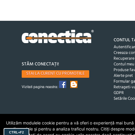
CONTUL T
Autentifica
Creeaza co
Recuperare
STĂM CONECTAȚI!
Contul meu
Produse fav
STAI LA CURENT CU PROMOTIILE
Alerte pret
Formular ga
Retrageti-va
Vizitati pagina noastra:
GDPR
Setările Coo
Utilizăm modulele cookie pentru a vă oferi o experiență mai bună de
media sociale și pentru a analiza traficul nostru. Citiți despre mod
CTRL+F2
cookie. Sunteți de acord cu cookie-urile noastre dacă continuați să