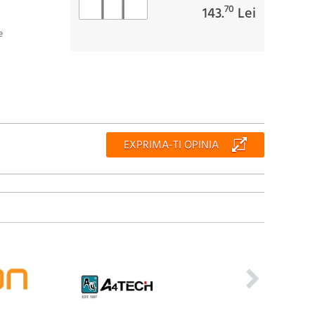
70
143.
Lei
e
EXPRIMA-TI OPINIA