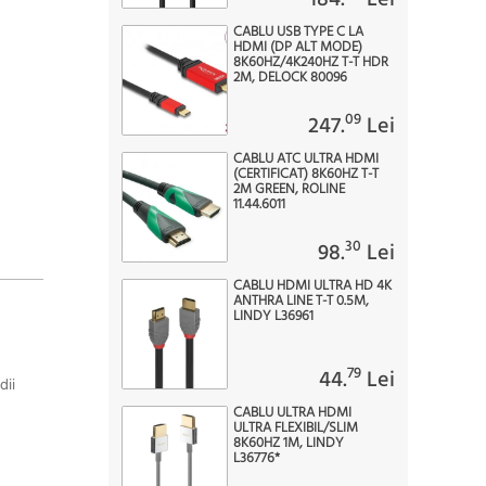
CABLU USB TYPE C LA
HDMI (DP ALT MODE)
8K60HZ/4K240HZ T-T HDR
2M, DELOCK 80096
09
247.
Lei
CABLU ATC ULTRA HDMI
(CERTIFICAT) 8K60HZ T-T
2M GREEN, ROLINE
11.44.6011
30
98.
Lei
CABLU HDMI ULTRA HD 4K
ANTHRA LINE T-T 0.5M,
LINDY L36961
79
44.
Lei
dii
CABLU ULTRA HDMI
ULTRA FLEXIBIL/SLIM
8K60HZ 1M, LINDY
L36776*