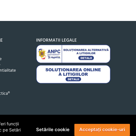
LE
INFORMATII LEGALE
e
e
ntialitate
tica®
ri funcții
Setările cookie
Acceptați cookie-uri
c pe Setări