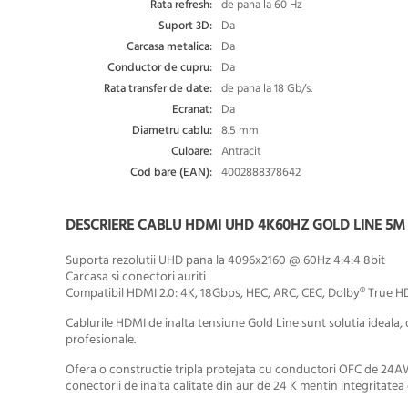
Rata refresh:
de pana la 60 Hz
Suport 3D:
Da
Carcasa metalica:
Da
Conductor de cupru:
Da
Rata transfer de date:
de pana la 18 Gb/s.
Ecranat:
Da
Diametru cablu:
8.5 mm
Culoare:
Antracit
Cod bare (EAN):
4002888378642
DESCRIERE CABLU HDMI UHD 4K60HZ GOLD LINE 5M T
Suporta rezolutii UHD pana la 4096x2160 @ 60Hz 4:4:4 8bit
Carcasa si conectori auriti
Compatibil HDMI 2.0: 4K, 18Gbps, HEC, ARC, CEC, Dolby® True H
Cablurile HDMI de inalta tensiune Gold Line sunt solutia ideala,
profesionale.
Ofera o constructie tripla protejata cu conductori OFC de 24A
conectorii de inalta calitate din aur de 24 K mentin integritatea