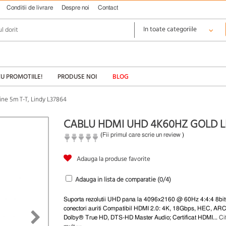
Conditii de livrare
Despre noi
Contact
CU PROMOTIILE!
PRODUSE NOI
BLOG
ne 5m T-T, Lindy L37864
CABLU HDMI UHD 4K60HZ GOLD LIN
(
Fii primul care scrie un review
)
Adauga la produse favorite
Adauga in lista de comparatie (
0
/4)
Suporta rezolutii UHD pana la 4096x2160 @ 60Hz 4:4:4 8bi
conectori auriti Compatibil HDMI 2.0: 4K, 18Gbps, HEC, AR
Dolby® True HD, DTS-HD Master Audio; Certificat HDMI...
Ci