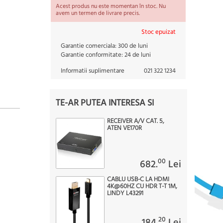
Acest produs nu este momentan în stoc. Nu
avem un termen de livrare precis.
Stoc epuizat
Garantie comerciala:
300 de luni
Garantie conformitate:
24 de luni
Informatii suplimentare
021 322 1234
TE-AR PUTEA INTERESA SI
RECEIVER A/V CAT. 5,
ATEN VE170R
00
682.
Lei
CABLU USB-C LA HDMI
4K@60HZ CU HDR T-T 1M,
LINDY L43291
20
184.
Lei