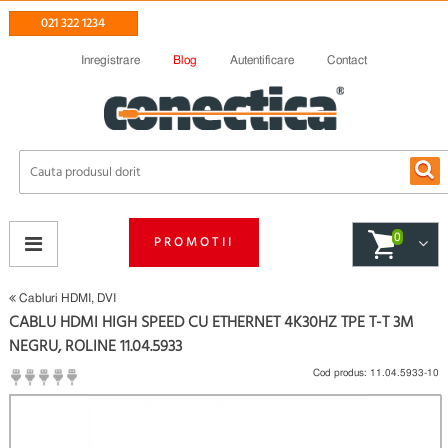
021 322 1234
Inregistrare
Blog
Autentificare
Contact
0
PROMOTII
Cabluri HDMI, DVI
CABLU HDMI HIGH SPEED CU ETHERNET 4K30HZ TPE T-T 3M
NEGRU, ROLINE 11.04.5933
Cod produs:
11.04.5933-10
(
Fii primul care scrie un review