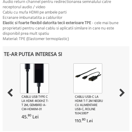
Audio return channel
pentru redirectionarea semnalului catre
receptorul audio / video
Cablu cu mufa HDMI pe ambele parti
Ecranare imbunatatita a cablurilor
Elastic si foarte flexibil datorita tecii exterioare TPE
- cele mai bune
proprietati pentru canal cablu si aplicatii similare in care nu este
disponibil prea mult spatiu
Material: TPE (Elastomer termoplastic)
TE-AR PUTEA INTERESA SI
CABLU USB TYPE C
CABLU USB-C LA
LA HDMI 4K30HZ T-
HDMI T-T 2M NEGRU
T 2M, GEMBIRD A-
CU ALIMENTARE
CM-HDMIM-01
USB-C, ROLINE
11.04.5951*
80
45.
Lei
80
110.
Lei