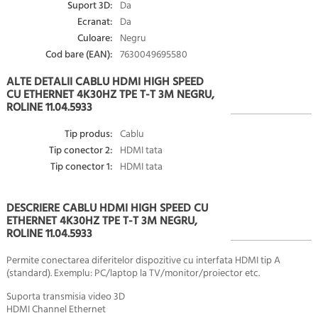
Suport 3D:
Da
Ecranat:
Da
Culoare:
Negru
Cod bare (EAN):
7630049695580
ALTE DETALII CABLU HDMI HIGH SPEED
CU ETHERNET 4K30HZ TPE T-T 3M NEGRU,
ROLINE 11.04.5933
Tip produs:
Cablu
Tip conector 2:
HDMI tata
Tip conector 1:
HDMI tata
DESCRIERE CABLU HDMI HIGH SPEED CU
ETHERNET 4K30HZ TPE T-T 3M NEGRU,
ROLINE 11.04.5933
Permite conectarea diferitelor dispozitive cu interfata HDMI tip A
(standard). Exemplu: PC/laptop la TV/monitor/proiector etc.
Suporta transmisia video 3D
HDMI Channel Ethernet