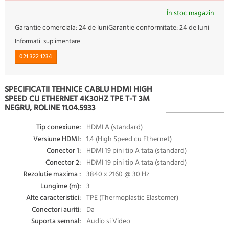
În stoc magazin
Garantie comerciala:
24 de luni
Garantie conformitate:
24 de luni
Informatii suplimentare
021 322 1234
SPECIFICATII TEHNICE CABLU HDMI HIGH
SPEED CU ETHERNET 4K30HZ TPE T-T 3M
NEGRU, ROLINE 11.04.5933
Tip conexiune:
HDMI A (standard)
Versiune HDMI:
1.4 (High Speed cu Ethernet)
Conector 1:
HDMI 19 pini tip A tata (standard)
Conector 2:
HDMI 19 pini tip A tata (standard)
Rezolutie maxima :
3840 x 2160 @ 30 Hz
Lungime (m):
3
Alte caracteristici:
TPE (Thermoplastic Elastomer)
Conectori auriti:
Da
Suporta semnal:
Audio si Video