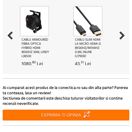
CABLU ARMOURED
CABLU SLIM HDMI
FIBRA OPTICA
LA MICRO HDMI-D
HYBRID HDMI
8K120HZ/4K144HZ
8K60HZ 30M, LINDY
0.3M, INLINE
L38530
IL17933D
80
31
1080.
Lei
43.
Lei
Ai cumparat acest produs de la conectica.ro sau din alta parte? Parerea
ta conteaza, lasa un review!
Sectiunea de comentarii este deschisa tuturor vizitatorilor si contine
recenzii neverificate.
EXPRIMA-TI OPINIA