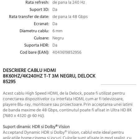
Rata refresh:
de pana la 240 Hz
Suport 3D:
Da
Rata transfer de date:
de pana la 48 Gbps
Ecranat:
Da
Diametru cablu:
6 mm
Culoare:
Negru
Suporta HDR:
Da
Cod bare (EAN):
4043619852956
DESCRIERE CABLU HDMI
8K60HZ/4K240HZ T-T 3M NEGRU, DELOCK
85295
Acest cablu High Speed HDMI, de la Delock, poate fi utilizat pentru
conectarea dispozitivelor cu interfata HDMI, cum ar fi televizoare,
playere Blu-ray, monitoare sau proiectoare. Prin acceptarea unei latimi
de banda maxime de 48 Gbps, continutul poate fi afisat in Ultra HD 8K
(7680 x 4320 @ 60 Hz).
Suport dinamic HDR si Dolby® Vision
Acceptand Dynamic HDR si Dolby® Vision, cablul este ideal pentru
aplicatiile home cinema si jocuri. Culorile sunt afisate in mod realist, cu