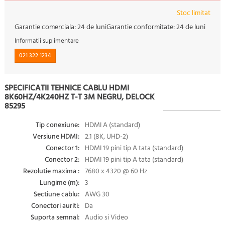
Stoc limitat
Garantie comerciala:
24 de luni
Garantie conformitate:
24 de luni
Informatii suplimentare
021 322 1234
SPECIFICATII TEHNICE CABLU HDMI
8K60HZ/4K240HZ T-T 3M NEGRU, DELOCK
85295
Tip conexiune:
HDMI A (standard)
Versiune HDMI:
2.1 (8K, UHD-2)
Conector 1:
HDMI 19 pini tip A tata (standard)
Conector 2:
HDMI 19 pini tip A tata (standard)
Rezolutie maxima :
7680 x 4320 @ 60 Hz
Lungime (m):
3
Sectiune cablu:
AWG 30
Conectori auriti:
Da
Suporta semnal:
Audio si Video