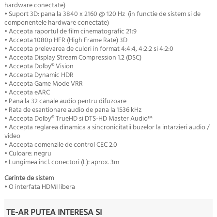
hardware conectate)
• Suport 3D: pana la 3840 x 2160 @ 120 Hz (in functie de sistem si de
componentele hardware conectate)
• Accepta raportul de film cinematografic 21:9
• Accepta 1080p HFR (High Frame Rate) 3D
• Accepta prelevarea de culori in format 4:4:4, 4:2:2 si 4:2:0
• Accepta Display Stream Compression 1.2 (DSC)
• Accepta Dolby® Vision
• Accepta Dynamic HDR
• Accepta Game Mode VRR
• Accepta eARC
• Pana la 32 canale audio pentru difuzoare
• Rata de esantionare audio de pana la 1536 kHz
• Accepta Dolby® TrueHD si DTS-HD Master Audio™
• Accepta reglarea dinamica a sincronicitatii buzelor la intarzieri audio /
video
• Accepta comenzile de control CEC 2.0
• Culoare: negru
• Lungimea incl. conectori (L): aprox. 3m
Cerinte de sistem
• O interfata HDMI libera
TE-AR PUTEA INTERESA SI