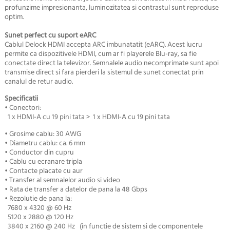
profunzime impresionanta, luminozitatea si contrastul sunt reproduse
optim.
Sunet perfect cu suport eARC
Cablul Delock HDMI accepta ARC imbunatatit (eARC). Acest lucru
permite ca dispozitivele HDMI, cum ar fi playerele Blu-ray, sa fie
conectate direct la televizor. Semnalele audio necomprimate sunt apoi
transmise direct si fara pierderi la sistemul de sunet conectat prin
canalul de retur audio.
Specificatii
• Conectori:
1 x HDMI-A cu 19 pini tata > 1 x HDMI-A cu 19 pini tata
• Grosime cablu: 30 AWG
• Diametru cablu: ca. 6 mm
• Conductor din cupru
• Cablu cu ecranare tripla
• Contacte placate cu aur
• Transfer al semnalelor audio si video
• Rata de transfer a datelor de pana la 48 Gbps
• Rezolutie de pana la:
7680 x 4320 @ 60 Hz
5120 x 2880 @ 120 Hz
3840 x 2160 @ 240 Hz (in functie de sistem si de componentele