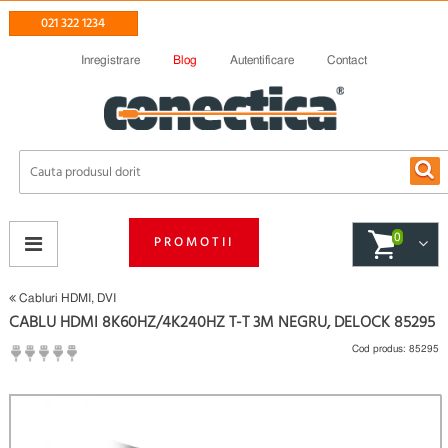
021 322 1234
Inregistrare
Blog
Autentificare
Contact
0
PROMOTII
Cabluri HDMI, DVI
CABLU HDMI 8K60HZ/4K240HZ T-T 3M NEGRU, DELOCK 85295
Cod produs:
85295
(
Fii primul care scrie un review
)