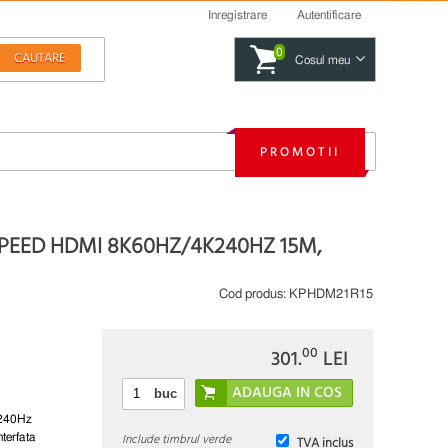
Inregistrare
Autentificare
0
Cosul meu
PROMOTII
SPEED HDMI 8K60HZ/4K240HZ 15M,
Cod produs:
KPHDM21R15
00
301.
LEI
buc
@240Hz
Include timbrul verde
nterfata
TVA inclus