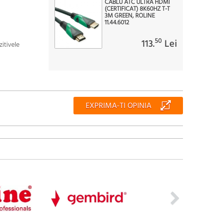
CABLU ATC ULTRA HDMI
(CERTIFICAT) 8K60HZ T-T
3M GREEN, ROLINE
11.44.6012
50
113.
Lei
itivele
EXPRIMA-TI OPINIA