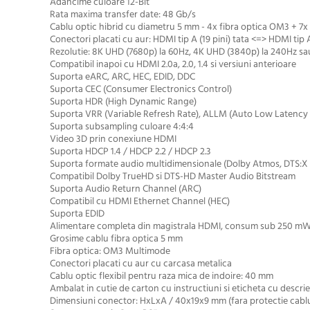
Adancime culoare 12-Bit
Rata maxima transfer date: 48 Gb/s
Cablu optic hibrid cu diametru 5 mm - 4x fibra optica OM3 + 7
Conectori placati cu aur: HDMI tip A (19 pini) tata <=> HDMI tip A
Rezolutie: 8K UHD (7680p) la 60Hz, 4K UHD (3840p) la 240Hz s
Compatibil inapoi cu HDMI 2.0a, 2.0, 1.4 si versiuni anterioare
Suporta eARC, ARC, HEC, EDID, DDC
Suporta CEC (Consumer Electronics Control)
Suporta HDR (High Dynamic Range)
Suporta VRR (Variable Refresh Rate), ALLM (Auto Low Latenc
Suporta subsampling culoare 4:4:4
Video 3D prin conexiune HDMI
Suporta HDCP 1.4 / HDCP 2.2 / HDCP 2.3
Suporta formate audio multidimensionale (Dolby Atmos, DTS:X 
Compatibil Dolby TrueHD si DTS-HD Master Audio Bitstream
Suporta Audio Return Channel (ARC)
Compatibil cu HDMI Ethernet Channel (HEC)
Suporta EDID
Alimentare completa din magistrala HDMI, consum sub 250 mW,
Grosime cablu fibra optica 5 mm
Fibra optica: OM3 Multimode
Conectori placati cu aur cu carcasa metalica
Cablu optic flexibil pentru raza mica de indoire: 40 mm
Ambalat in cutie de carton cu instructiuni si eticheta cu descri
Dimensiuni conector: HxLxA / 40x19x9 mm (fara protectie cabl