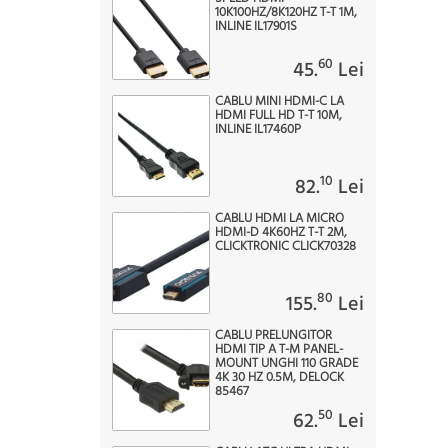
10K100HZ/8K120HZ T-T 1M,
INLINE IL17901S
60
45.
Lei
CABLU MINI HDMI-C LA
HDMI FULL HD T-T 10M,
INLINE IL17460P
10
82.
Lei
CABLU HDMI LA MICRO
HDMI-D 4K60HZ T-T 2M,
CLICKTRONIC CLICK70328
80
155.
Lei
CABLU PRELUNGITOR
HDMI TIP A T-M PANEL-
MOUNT UNGHI 110 GRADE
4K 30 HZ 0.5M, DELOCK
85467
50
62.
Lei