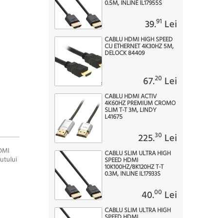
0.5M, INLINE IL17955S
91
39.
Lei
CABLU HDMI HIGH SPEED
CU ETHERNET 4K30HZ 5M,
DELOCK 84409
20
67.
Lei
CABLU HDMI ACTIV
4K60HZ PREMIUM CROMO
SLIM T-T 3M, LINDY
L41675
30
225.
Lei
HDMI
CABLU SLIM ULTRA HIGH
utului
SPEED HDMI
10K100HZ/8K120HZ T-T
0.3M, INLINE IL17933S
00
40.
Lei
CABLU SLIM ULTRA HIGH
SPEED HDMI