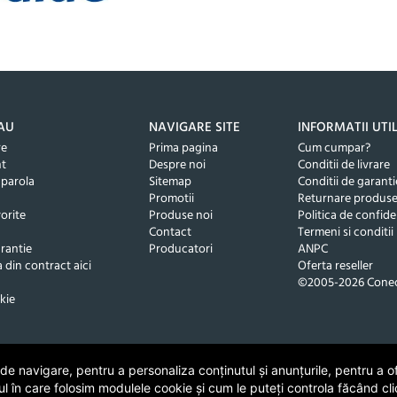
AU
NAVIGARE SITE
INFORMATII UTI
re
Prima pagina
Cum cumpar?
nt
Despre noi
Conditii de livrare
 parola
Sitemap
Conditii de garanti
Promotii
Returnare produs
orite
Produse noi
Politica de confide
Contact
Termeni si conditii
rantie
Producatori
ANPC
 din contract aici
Oferta reseller
©2005-2026 Conec
kie
 navigare, pentru a personaliza conținutul și anunțurile, pentru a ofe
ul în care folosim modulele cookie și cum le puteți controla făcând cli