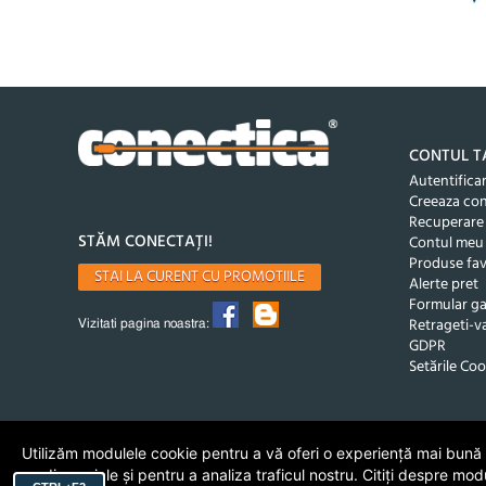
CONTUL T
Autentifica
Creeaza co
Recuperare
STĂM CONECTAȚI!
Contul meu
Produse fav
STAI LA CURENT CU PROMOTIILE
Alerte pret
Formular ga
Retrageti-va
Vizitati pagina noastra:
GDPR
Setările Coo
Utilizăm modulele cookie pentru a vă oferi o experiență mai bună de
media sociale și pentru a analiza traficul nostru. Citiți despre mod