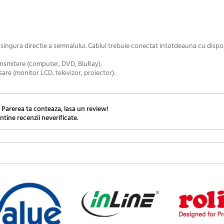
 singura directie a semnalului. Cablul trebuie conectat intotdeauna cu dispoz
ansmitere (computer, DVD, BluRay).
are (monitor LCD, televizor, proiector).
 Parerea ta conteaza, lasa un review!
ntine recenzii neverificate.