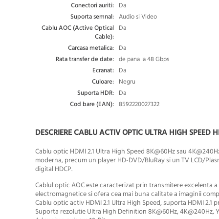
Conectori auriti:
Da
Suporta semnal:
Audio si Video
Cablu AOC (Active Optical
Da
Cable):
Carcasa metalica:
Da
Rata transfer de date:
de pana la 48 Gbps
Ecranat:
Da
Culoare:
Negru
Suporta HDR:
Da
Cod bare (EAN):
8592220027322
DESCRIERE CABLU ACTIV OPTIC ULTRA HIGH SPEED 
Cablu optic HDMI 2.1 Ultra High Speed 8K@60Hz sau 4K@240Hz u
moderna, precum un player HD-DVD/BluRay si un TV LCD/Plasma. 
digital HDCP.
Cablul optic AOC este caracterizat prin transmitere excelenta a s
electromagnetice si ofera cea mai buna calitate a imaginii comp
Cablu optic activ HDMI 2.1 Ultra High Speed, suporta HDMI 2.1 p
Suporta rezolutie Ultra High Definition 8K@60Hz, 4K@240Hz, 