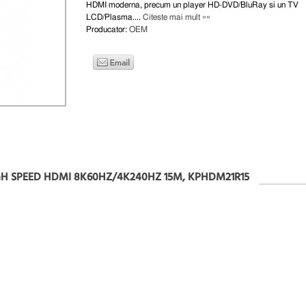
HDMI moderna, precum un player HD-DVD/BluRay si un TV
LCD/Plasma....
Citeste mai mult »»
Producator:
OEM
IGH SPEED HDMI 8K60HZ/4K240HZ 15M, KPHDM21R15