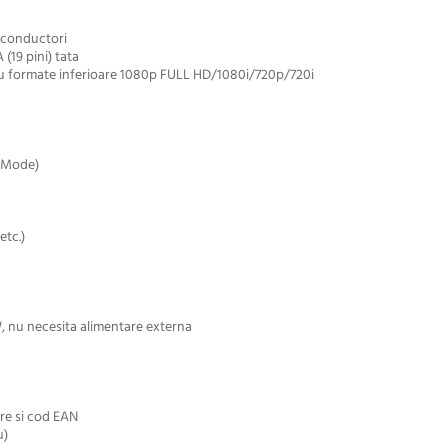
x conductori
 (19 pini) tata
au formate inferioare 1080p FULL HD/1080i/720p/720i
y Mode)
etc.)
 nu necesita alimentare externa
ere si cod EAN
u)