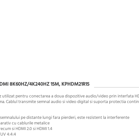
HDMI 8K60HZ/4K240HZ 15M, KPHDM21R15
tilizat pentru conectarea a doua dispozitive audio/video prin interfata 
Cablul transmite semnal audio si video digital si suporta protectia contin
emnalului pe distante lungi fara pierderi, este rezistent la interferente
arativ cu cablurile metalice
recum si HDMI 2.0 si HDMI 1.4
YUV 4:4:4