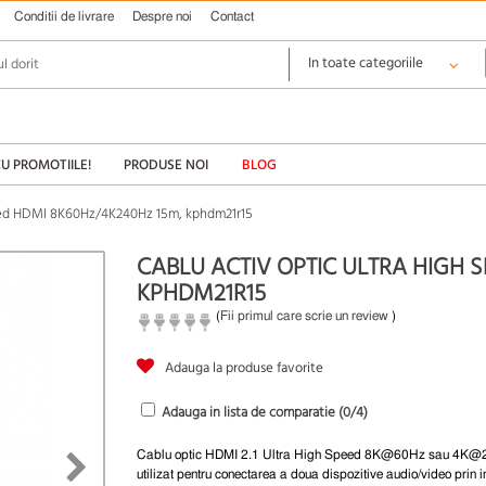
Conditii de livrare
Despre noi
Contact
CU PROMOTIILE!
PRODUSE NOI
BLOG
peed HDMI 8K60Hz/4K240Hz 15m, kphdm21r15
CABLU ACTIV OPTIC ULTRA HIGH 
KPHDM21R15
(
Fii primul care scrie un review
)
Adauga la produse favorite
Adauga in lista de comparatie (
0
/4)
Cablu optic HDMI 2.1 Ultra High Speed 8K@60Hz sau 4K
utilizat pentru conectarea a doua dispozitive audio/video prin i