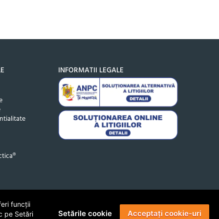
LE
INFORMATII LEGALE
e
e
ntialitate
tica®
ri funcții
Setările cookie
Acceptați cookie-uri
c pe Setări