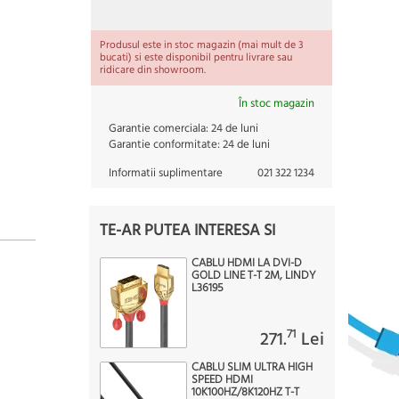
Produsul este in stoc magazin (mai mult de 3
bucati) si este disponibil pentru livrare sau
ridicare din showroom.
În stoc magazin
Garantie comerciala:
24 de luni
Garantie conformitate:
24 de luni
Informatii suplimentare
021 322 1234
TE-AR PUTEA INTERESA SI
CABLU HDMI LA DVI-D
GOLD LINE T-T 2M, LINDY
L36195
71
271.
Lei
CABLU SLIM ULTRA HIGH
SPEED HDMI
10K100HZ/8K120HZ T-T