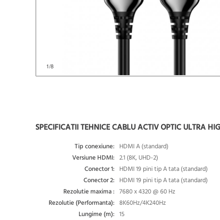
1
/8
SPECIFICATII TEHNICE CABLU ACTIV OPTIC ULTRA H
Tip conexiune:
HDMI A (standard)
Versiune HDMI:
2.1 (8K, UHD-2)
Conector 1:
HDMI 19 pini tip A tata (standard)
Conector 2:
HDMI 19 pini tip A tata (standard)
Rezolutie maxima :
7680 x 4320 @ 60 Hz
Rezolutie (Performanta):
8K60Hz/4K240Hz
Lungime (m):
15