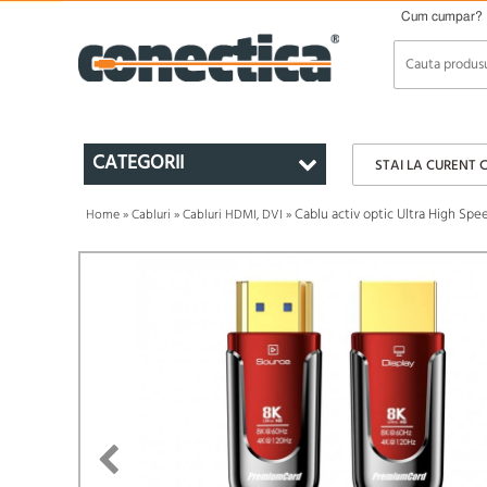
Cum cumpar?
CATEGORII
STAI LA CURENT 
Cablu activ optic Ultra High S
Home
»
Cabluri
»
Cabluri HDMI, DVI
»