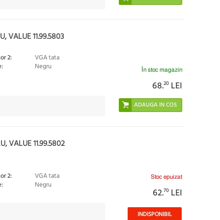
 VALUE 11.99.5803
or 2:
VGA tata
:
Negru
În stoc magazin
68.
20
LEI
, VALUE 11.99.5802
or 2:
VGA tata
Stoc epuizat
:
Negru
62.
70
LEI
INDISPONIBIL