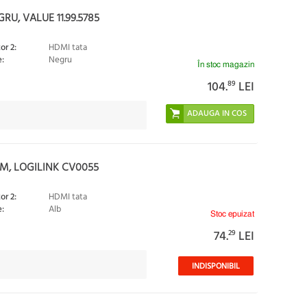
U, VALUE 11.99.5785
or 2:
HDMI tata
:
Negru
În stoc magazin
104.
89
LEI
2M, LOGILINK CV0055
or 2:
HDMI tata
:
Alb
Stoc epuizat
74.
29
LEI
INDISPONIBIL