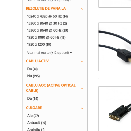
Vezi mai multe (+12 optiuni)
REZOLUTIE DE PANA LA
10240 x 4320 @ 60 Hz
(14)
15360 x 8640 @ 30 Hz
(2)
15360 x 8640 @ 60Hz
(29)
1920 x 1080 @ 60 Hz
(13)
1920 x 1200
(10)
Vezi mai multe (+12 optiuni)
CABLU ACTIV
Da
(41)
Nu
(195)
CABLU AOC (ACTIVE OPTICAL
CABLE)
Da
(39)
CULOARE
Alb
(27)
Antracit
(19)
Argintiu
(1)