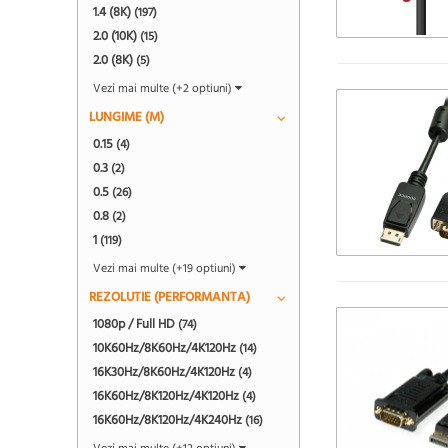
1.4 (8K)
(197)
2.0 (10K)
(15)
2.0 (8K)
(5)
Vezi mai multe (+2 optiuni)
LUNGIME (M)
0.15
(4)
0.3
(2)
0.5
(26)
0.8
(2)
1
(119)
Vezi mai multe (+19 optiuni)
REZOLUTIE (PERFORMANTA)
1080p / Full HD
(74)
10K60Hz/8K60Hz/4K120Hz
(14)
16K30Hz/8K60Hz/4K120Hz
(4)
16K60Hz/8K120Hz/4K120Hz
(4)
16K60Hz/8K120Hz/4K240Hz
(16)