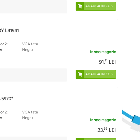
Y L41941
or 2:
VGA tata
:
Negru
În stoc magazin
91.
71
LEI
.5970*
or 2:
VGA tata
:
Negru
În stoc magazin
23.
99
LEI