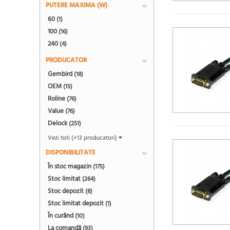
PUTERE MAXIMA (W)
60
(1)
100
(16)
240
(4)
PRODUCATOR
Gembird
(18)
OEM
(15)
Roline
(76)
Value
(76)
Delock
(251)
Vezi toti (+13 producatori)
DISPONIBILITATE
În stoc magazin
(175)
Stoc limitat
(264)
Stoc depozit
(8)
Stoc limitat depozit
(1)
În curând
(10)
La comandă
(93)