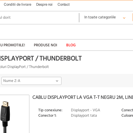
Conditii de livrare
Despre noi
Contact
CU PROMOTIILE!
PRODUSE NOI
BLOG
ISPLAYPORT / THUNDERBOLT
bluri DisplayPort / Thunderbolt
Nume Z-A
CABLU DISPLAYPORT LA VGA T-T NEGRU 2M, LIN
Tip conexiune:
Displayport - VGA
Conect
Conector 1:
Displayport tata
Culoare