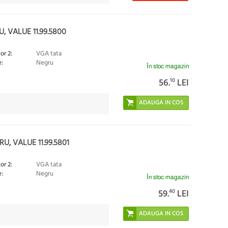
 VALUE 11.99.5800
or 2:
VGA tata
:
Negru
În stoc magazin
56.
10
LEI
U, VALUE 11.99.5801
or 2:
VGA tata
:
Negru
În stoc magazin
59.
40
LEI