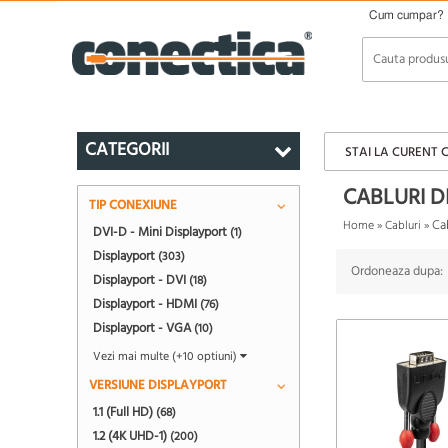
Cum cumpar?
CATEGORII
STAI LA CURENT 
CABLURI D
TIP CONEXIUNE
Ca
Home
»
Cabluri
»
DVI-D - Mini Displayport
(1)
Displayport
(303)
Ordoneaza dupa:
Displayport - DVI
(18)
Displayport - HDMI
(76)
Displayport - VGA
(10)
Vezi mai multe (+10 optiuni)
VERSIUNE DISPLAYPORT
1.1 (Full HD)
(68)
1.2 (4K UHD-1)
(200)