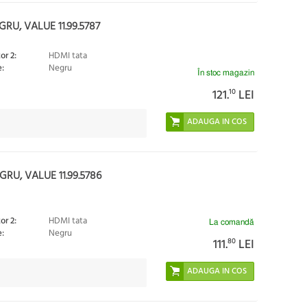
U, VALUE 11.99.5787
or 2:
HDMI tata
:
Negru
În stoc magazin
121.
10
LEI
RU, VALUE 11.99.5786
or 2:
HDMI tata
La comandă
:
Negru
111.
80
LEI