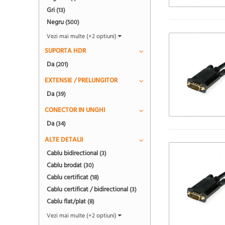
Gri
(13)
Negru
(500)
Vezi mai multe (+2 optiuni)
SUPORTA HDR
Da
(201)
EXTENSIE / PRELUNGITOR
Da
(39)
CONECTOR IN UNGHI
Da
(34)
ALTE DETALII
Cablu bidirectional
(3)
Cablu brodat
(30)
Cablu certificat
(18)
Cablu certificat / bidirectional
(3)
Cablu flat/plat
(8)
Vezi mai multe (+2 optiuni)