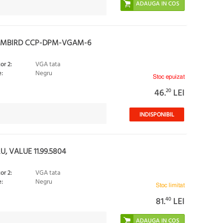
 GEMBIRD CCP-DPM-VGAM-6
or 2:
VGA tata
:
Negru
Stoc epuizat
46.
20
LEI
INDISPONIBIL
, VALUE 11.99.5804
or 2:
VGA tata
:
Negru
Stoc limitat
81.
40
LEI