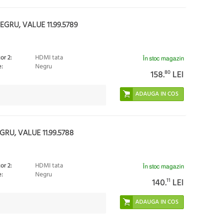
GRU, VALUE 11.99.5789
or 2:
HDMI tata
În stoc magazin
:
Negru
158.
80
LEI
RU, VALUE 11.99.5788
or 2:
HDMI tata
În stoc magazin
:
Negru
140.
11
LEI