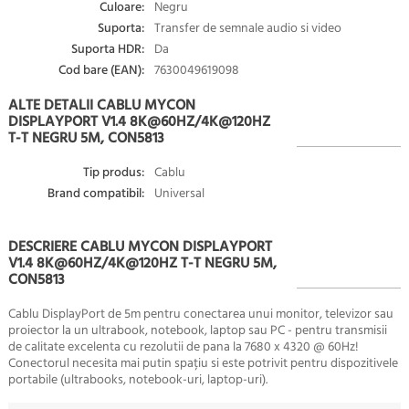
Culoare:
Negru
Suporta:
Transfer de semnale audio si video
Suporta HDR:
Da
Cod bare (EAN):
7630049619098
ALTE DETALII CABLU MYCON
DISPLAYPORT V1.4 8K@60HZ/4K@120HZ
T-T NEGRU 5M, CON5813
Tip produs:
Cablu
Brand compatibil:
Universal
DESCRIERE CABLU MYCON DISPLAYPORT
V1.4 8K@60HZ/4K@120HZ T-T NEGRU 5M,
CON5813
Cablu DisplayPort de 5m pentru conectarea unui monitor, televizor sau
proiector la un ultrabook, notebook, laptop sau PC - pentru transmisii
de calitate excelenta cu rezolutii de pana la 7680 x 4320 @ 60Hz!
Conectorul necesita mai putin spațiu si este potrivit pentru dispozitivele
portabile (ultrabooks, notebook-uri, laptop-uri).