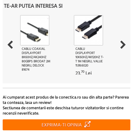
TE-AR PUTEA INTERESA SI
CABLU COAXIAL
CABLU
DISPLAYPORT
DISPLAYPORT
8K60HZ/4K240HZ
10K60HZ/4K120HZ T-
80GBPS BRODAT 2M
T 1M NEGRU, VALUE
NEGRU, DELOCK
11.99.6020
81674
70
23.
Lei
01
111.
Lei
Ai cumparat acest produs de la conectica.ro sau din alta parte? Parerea
ta conteaza, lasa un review!
Sectiunea de comentarii este deschisa tuturor vizitatorilor si contine
recenzii neverificate.
EXPRIMA-TI OPINIA