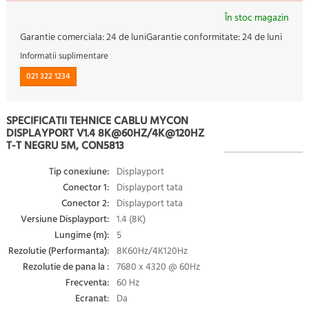
În stoc magazin
Garantie comerciala:
24 de luni
Garantie conformitate:
24 de luni
Informatii suplimentare
021 322 1234
SPECIFICATII TEHNICE CABLU MYCON
DISPLAYPORT V1.4 8K@60HZ/4K@120HZ
T-T NEGRU 5M, CON5813
Tip conexiune:
Displayport
Conector 1:
Displayport tata
Conector 2:
Displayport tata
Versiune Displayport:
1.4 (8K)
Lungime (m):
5
Rezolutie (Performanta):
8K60Hz/4K120Hz
Rezolutie de pana la :
7680 x 4320 @ 60Hz
Frecventa:
60 Hz
Ecranat:
Da