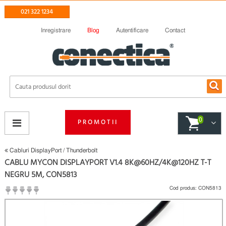
021 322 1234
Inregistrare
Blog
Autentificare
Contact
0
PROMOTII
Cabluri DisplayPort / Thunderbolt
CABLU MYCON DISPLAYPORT V1.4 8K@60HZ/4K@120HZ T-T
NEGRU 5M, CON5813
Cod produs:
CON5813
(
Fii primul care scrie un review