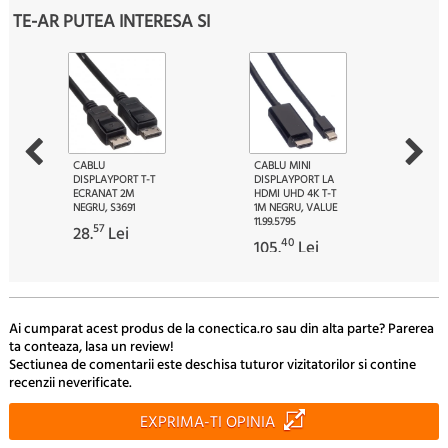
TE-AR PUTEA INTERESA SI
CABLU
CABLU MINI
DISPLAYPORT T-T
DISPLAYPORT LA
ECRANAT 2M
HDMI UHD 4K T-T
NEGRU, S3691
1M NEGRU, VALUE
11.99.5795
57
28.
Lei
40
105.
Lei
Ai cumparat acest produs de la conectica.ro sau din alta parte? Parerea
ta conteaza, lasa un review!
Sectiunea de comentarii este deschisa tuturor vizitatorilor si contine
recenzii neverificate.
EXPRIMA-TI OPINIA