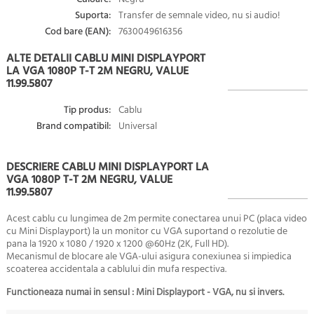
Suporta:
Transfer de semnale video, nu si audio!
Cod bare (EAN):
7630049616356
ALTE DETALII CABLU MINI DISPLAYPORT
LA VGA 1080P T-T 2M NEGRU, VALUE
11.99.5807
Tip produs:
Cablu
Brand compatibil:
Universal
DESCRIERE CABLU MINI DISPLAYPORT LA
VGA 1080P T-T 2M NEGRU, VALUE
11.99.5807
Acest cablu cu lungimea de 2m permite conectarea unui PC (placa video
cu Mini Displayport) la un monitor cu VGA suportand o rezolutie de
pana la
1920 x 1080 / 1920 x 1200 @60Hz (2K, Full HD)
.
Mecanismul de blocare ale VGA-ului asigura conexiunea si impiedica
scoaterea accidentala a cablului din mufa respectiva.
Functioneaza numai in sensul : Mini Displayport - VGA, nu si invers.