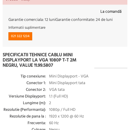
La comandă
Garantie comerciala:
12 luni
Garantie conformitate:
24 de luni
Informatii suplimentare
021 322 1234
SPECIFICATII TEHNICE CABLU MINI
DISPLAYPORT LA VGA 1080P T-T 2M
NEGRU, VALUE 11.99.5807
Tip conexiune:
Mini Displayport - VGA
Conector 1:
Mini Displayport tata
Conector 2:
VGA tata
Versiune Displayport:
1.1 (Full HD)
Lungime (m):
2
Rezolutie (Performanta):
1080p / Full HD
Rezolutie de pana la :
1920 x 1200 @ 60 Hz
Frecventa:
60 Hz
Culoare:
Negru