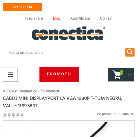
021 322 1234
Inregistrare
Blog
Autentificare
Contact
0
PROMOTII
Cabluri DisplayPort / Thunderbolt
CABLU MINI DISPLAYPORT LA VGA 1080P T-T 2M NEGRU,
VALUE 11.99.5807
Cod produs:
11.99.5807-10
(
Fii primul care scrie un review