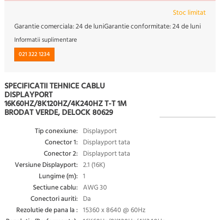
Stoc limitat
Garantie comerciala:
24 de luni
Garantie conformitate:
24 de luni
Informatii suplimentare
021 322 1234
SPECIFICATII TEHNICE CABLU
DISPLAYPORT
16K60HZ/8K120HZ/4K240HZ T-T 1M
BRODAT VERDE, DELOCK 80629
Tip conexiune:
Displayport
Conector 1:
Displayport tata
Conector 2:
Displayport tata
Versiune Displayport:
2.1 (16K)
Lungime (m):
1
Sectiune cablu:
AWG 30
Conectori auriti:
Da
Rezolutie de pana la :
15360 x 8640 @ 60Hz