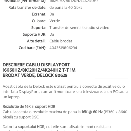
Rezolutie (Performanta):
16K60Hz/8K120Hz/4K240Hz
Rata transfer de date:
de pana la 40 Gb/s
Ecranat:
Da
Culoare:
Verde
Suporta:
Transfer de semnale audio si video
Suporta HDR:
Da
Alte detalii:
Cablu brodat
Cod bare (EAN):
4043619806294
DESCRIERE CABLU DISPLAYPORT
16K60HZ/8K120HZ/4K240HZ T-T 1M
BRODAT VERDE, DELOCK 80629
Acest cablu de la Delock este utilizat pentru a conecta dispozitive cu o
interfata DisplayPort, cum ar fi monitoare sau televizoare, la un PC sau la
un laptop.
Rezolutie de 16K si suport HDR
Cablul accepta o rezolutie maxima de pana la
16K @ 60 Hz
(15360 x 8640
pixeli) cu suport DSC.
Datorita
suportului HDR
, culorile sunt afisate in mod realist, cu