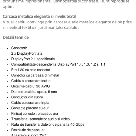
profunzime impresionanta, luminozitatea si contrastul sunt reproduse
optim.
Carcasa metalica eleganta si invelis textil
Vizual, cablul convinge prin carcasele sale metalice elegante de pe prize
si invelisul textil din jurul mantalei cablului.
Detalii tehnice
Conectori:
2 x DisplayPort tata
DisplayPort 2.1 specificatie
Compatibilitate descendenta DisplayPort 1.4, 1.3, 1.2 si 1.1
Pinul 20 nu este conectat
Conector cu carcasa din metal
Cablu cu ecranare textila
Grosime cablu: 30 AWG
Diametru cablu: aprox. 6 mm
Conductor din cupru
Cablu cu ecranare tripla
Contacte placate cu aur
Finisaj conector: placat cu aur
Transfer al semnalelor audio si video
Rata de transfer a datelor de pana la 40 Gbps
Rezolutie de pana la:
Afisare cu suport DSC: