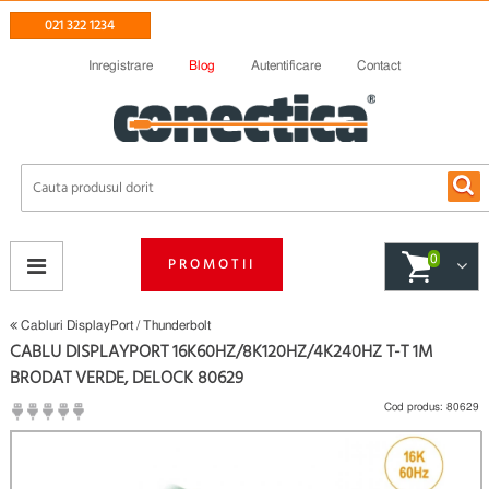
021 322 1234
Inregistrare
Blog
Autentificare
Contact
0
PROMOTII
Cabluri DisplayPort / Thunderbolt
CABLU DISPLAYPORT 16K60HZ/8K120HZ/4K240HZ T-T 1M
BRODAT VERDE, DELOCK 80629
Cod produs:
80629
(
Fii primul care scrie un review