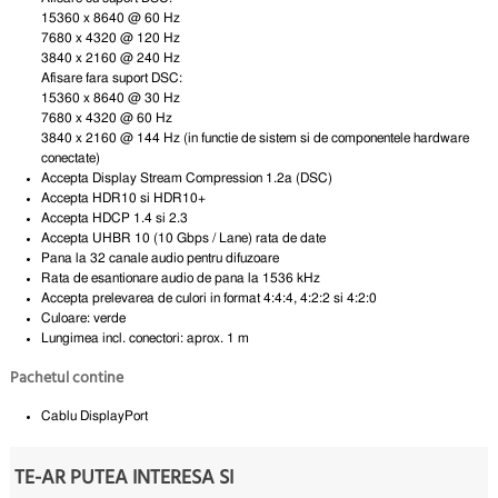
15360 x 8640 @ 60 Hz
7680 x 4320 @ 120 Hz
3840 x 2160 @ 240 Hz
Afisare fara suport DSC:
15360 x 8640 @ 30 Hz
7680 x 4320 @ 60 Hz
3840 x 2160 @ 144 Hz (in functie de sistem si de componentele hardware
conectate)
Accepta Display Stream Compression 1.2a (DSC)
Accepta HDR10 si HDR10+
Accepta HDCP 1.4 si 2.3
Accepta UHBR 10 (10 Gbps / Lane) rata de date
Pana la 32 canale audio pentru difuzoare
Rata de esantionare audio de pana la 1536 kHz
Accepta prelevarea de culori in format 4:4:4, 4:2:2 si 4:2:0
Culoare: verde
Lungimea incl. conectori: aprox. 1 m
Pachetul contine
Cablu DisplayPort
TE-AR PUTEA INTERESA SI