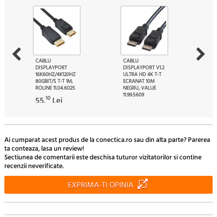
CABLU
CABLU
DISPLAYPORT
DISPLAYPORT V1.2
16K60HZ/4K120HZ
ULTRA HD 4K T-T
80GBIT/S T-T 1M,
ECRANAT 10M
ROLINE 11.04.6025
NEGRU, VALUE
11.99.5609
10
55.
Lei
10
106.
Lei
Ai cumparat acest produs de la conectica.ro sau din alta parte? Parerea
ta conteaza, lasa un review!
Sectiunea de comentarii este deschisa tuturor vizitatorilor si contine
recenzii neverificate.
EXPRIMA-TI OPINIA