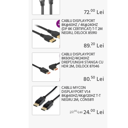
00
72.
Lei
CABLU DISPLAYPORT
8K@60HZ / 4K@240HZ
(DP 8K CERTIFICAT) T-T 2M
NEGRU, DELOCK 85910
20
89.
Lei
CABLU DISPLAYPORT
8K60HZ/4K240HZ
DREPT/UNGHI STANGA CU
HDR 2M, DELOCK 87046
50
80.
Lei
CABLU MYCON
DISPLAYPORT V1.4
8K@60HZ/4K@120HZ T-T
NEGRU 2M, CON5811
00
24.
Lei
30
27.
Lei