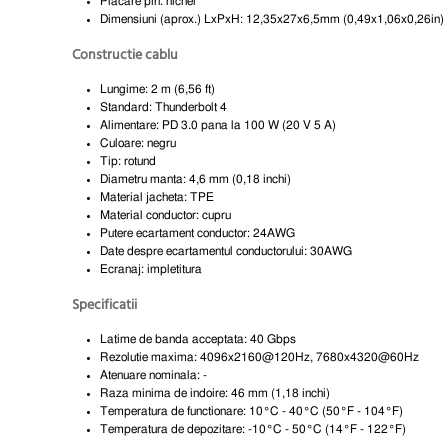
Placare pin: nichel
Dimensiuni (aprox.) LxPxH: 12,35x27x6,5mm (0,49x1,06x0,26in)
Constructie cablu
Lungime: 2 m (6,56 ft)
Standard: Thunderbolt 4
Alimentare: PD 3.0 pana la 100 W (20 V 5 A)
Culoare: negru
Tip: rotund
Diametru manta: 4,6 mm (0,18 inchi)
Material jacheta: TPE
Material conductor: cupru
Putere ecartament conductor: 24AWG
Date despre ecartamentul conductorului: 30AWG
Ecranaj: impletitura
Specificatii
Latime de banda acceptata: 40 Gbps
Rezolutie maxima: 4096x2160@120Hz, 7680x4320@60Hz
Atenuare nominala: -
Raza minima de indoire: 46 mm (1,18 inchi)
Temperatura de functionare: 10°C - 40°C (50°F - 104°F)
Temperatura de depozitare: -10°C - 50°C (14°F - 122°F)