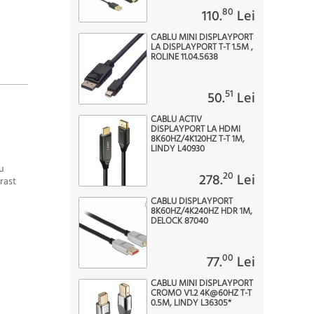
80
110.
Lei
CABLU MINI DISPLAYPORT
LA DISPLAYPORT T-T 1.5M ,
ROLINE 11.04.5638
51
50.
Lei
CABLU ACTIV
DISPLAYPORT LA HDMI
8K60HZ/4K120HZ T-T 1M,
LINDY L40930
u
20
278.
Lei
rast
CABLU DISPLAYPORT
8K60HZ/4K240HZ HDR 1M,
DELOCK 87040
00
77.
Lei
CABLU MINI DISPLAYPORT
CROMO V1.2 4K@60HZ T-T
0.5M, LINDY L36305*