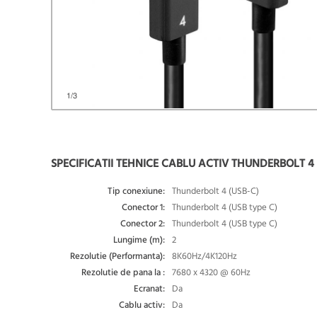
1
/3
SPECIFICATII TEHNICE CABLU ACTIV THUNDERBOLT 4 
Tip conexiune:
Thunderbolt 4 (USB-C)
Conector 1:
Thunderbolt 4 (USB type C)
Conector 2:
Thunderbolt 4 (USB type C)
Lungime (m):
2
Rezolutie (Performanta):
8K60Hz/4K120Hz
Rezolutie de pana la :
7680 x 4320 @ 60Hz
Ecranat:
Da
Cablu activ:
Da