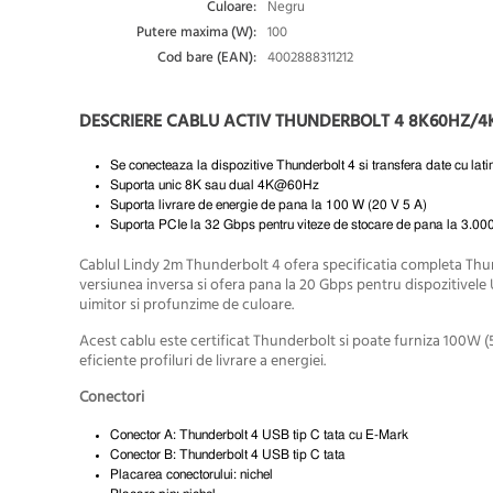
Culoare:
Negru
Putere maxima (W):
100
Cod bare (EAN):
4002888311212
DESCRIERE CABLU ACTIV THUNDERBOLT 4 8K60HZ/4K1
Se conecteaza la dispozitive Thunderbolt 4 si transfera date cu l
Suporta unic 8K sau dual 4K@60Hz
Suporta livrare de energie de pana la 100 W (20 V 5 A)
Suporta PCIe la 32 Gbps pentru viteze de stocare de pana la 3.0
Cablul Lindy 2m Thunderbolt 4 ofera specificatia completa Thun
versiunea inversa si ofera pana la 20 Gbps pentru dispozitivel
uimitor si profunzime de culoare.
Acest cablu este certificat Thunderbolt si poate furniza 100W (
eficiente profiluri de livrare a energiei.
Conectori
Conector A: Thunderbolt 4 USB tip C tata cu E-Mark
Conector B: Thunderbolt 4 USB tip C tata
Placarea conectorului: nichel