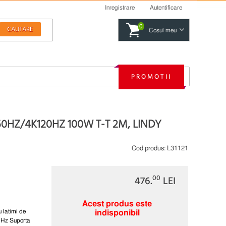
Inregistrare
Autentificare
0
Cosul meu
PROMOTII
0HZ/4K120HZ 100W T-T 2M, LINDY
Cod produs:
L31121
00
476.
LEI
Acest produs este
 latimi de
indisponibil
0Hz Suporta