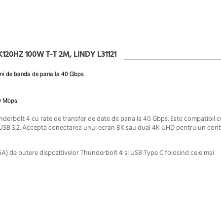
20HZ 100W T-T 2M, LINDY L31121
atimi de banda de pana la 40 Gbps
00 Mbps
derbolt 4 cu rate de transfer de date de pana la 40 Gbps. Este compatibil c
e USB 3.2. Accepta conectarea unui ecran 8K sau dual 4K UHD pentru un cont
5A) de putere dispozitivelor Thunderbolt 4 si USB Type C folosind cele mai