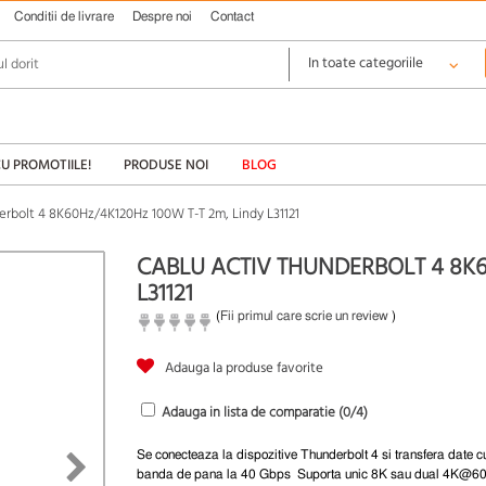
Conditii de livrare
Despre noi
Contact
CU PROMOTIILE!
PRODUSE NOI
BLOG
erbolt 4 8K60Hz/4K120Hz 100W T-T 2m, Lindy L31121
CABLU ACTIV THUNDERBOLT 4 8K6
L31121
(
Fii primul care scrie un review
)
Adauga la produse favorite
Adauga in lista de comparatie (
0
/4)
Se conecteaza la dispozitive Thunderbolt 4 si transfera date cu
banda de pana la 40 Gbps Suporta unic 8K sau dual 4K@6