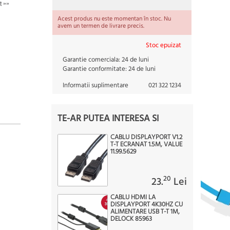
t »»
Acest produs nu este momentan în stoc. Nu
avem un termen de livrare precis.
Stoc epuizat
Garantie comerciala:
24 de luni
Garantie conformitate:
24 de luni
Informatii suplimentare
021 322 1234
TE-AR PUTEA INTERESA SI
CABLU DISPLAYPORT V1.2
T-T ECRANAT 1.5M, VALUE
11.99.5629
20
23.
Lei
CABLU HDMI LA
DISPLAYPORT 4K30HZ CU
ALIMENTARE USB T-T 1M,
DELOCK 85963