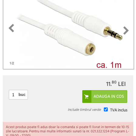
)
1
/2
80
11.
LEI
buc
Include timbrul verde
TVA inclus
Acest produs poate fi adus doar la comanda si poate fi livrat in termen de 10-15
zile lucratoare. Pentru mai multe informatii sunati la nr. 021.322.1234 (Program L-
V: 09.00 - 17.00).