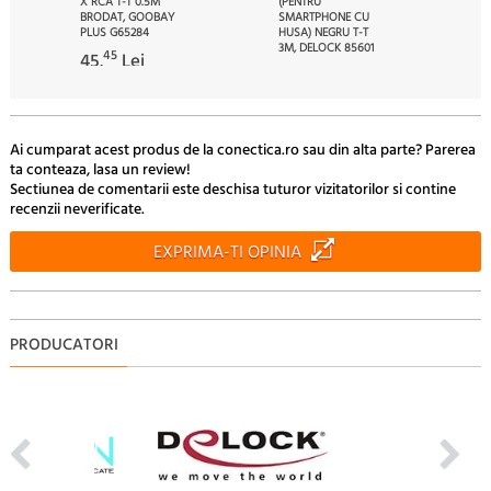
X RCA T-T 0.5M
(PENTRU
BRODAT, GOOBAY
SMARTPHONE CU
PLUS G65284
HUSA) NEGRU T-T
3M, DELOCK 85601
45
45.
Lei
00
32.
Lei
Ai cumparat acest produs de la conectica.ro sau din alta parte? Parerea
ta conteaza, lasa un review!
Sectiunea de comentarii este deschisa tuturor vizitatorilor si contine
recenzii neverificate.
EXPRIMA-TI OPINIA
PRODUCATORI