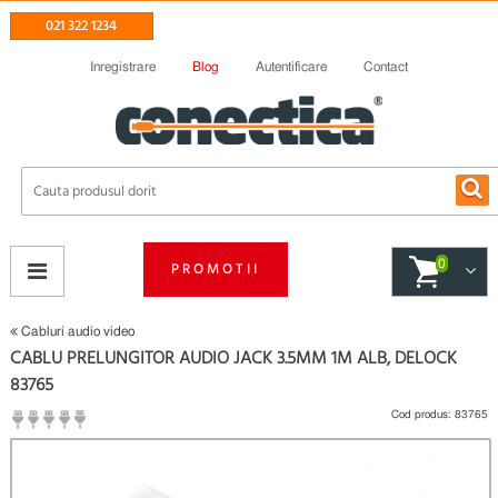
021 322 1234
Inregistrare
Blog
Autentificare
Contact
0
PROMOTII
Cabluri audio video
CABLU PRELUNGITOR AUDIO JACK 3.5MM 1M ALB, DELOCK
83765
Cod produs:
83765
(
Fii primul care scrie un review