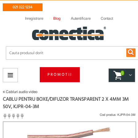
021 322 1234
Inregistrare
Blog
Autentificare
Contact
0
PROMOTII
Cabluri audio video
CABLU PENTRU BOXE/DIFUZOR TRANSPARENT 2 X 4MM 3M
50V, KJPR-04-3M
Cod produs:
KJPR-04-3M
(
Fii primul care scrie un review