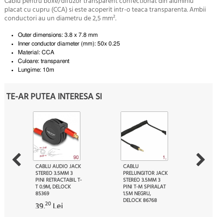
Cablu pentru boxe/difuzor transparent confectionat din aluminiu
placat cu cupru (CCA) si este acoperit intr-o teaca transparenta. Ambii
conductori au un diametru de 2,5 mm².
Outer dimensions: 3.8 x 7.8 mm
Inner conductor diameter (mm): 50x 0.25
Material: CCA
Culoare: transparent
Lungime: 10m
TE-AR PUTEA INTERESA SI
CABLU AUDIO JACK
CABLU
STEREO 3.5MM 3
PRELUNGITOR JACK
PINI RETRACTABIL T-
STEREO 3.5MM 3
T 0.9M, DELOCK
PINI T-M SPIRALAT
85369
1.5M NEGRU,
DELOCK 86768
20
39.
Lei
20
39.
Lei