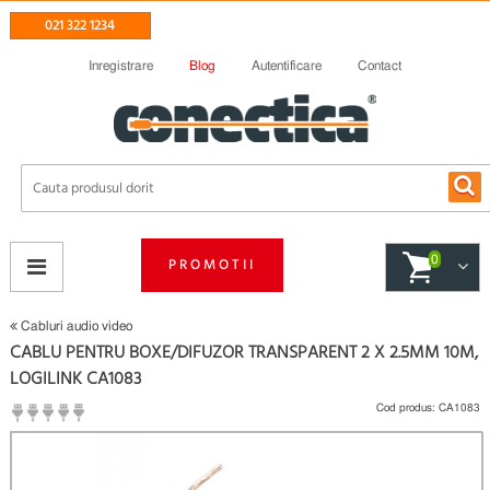
021 322 1234
Inregistrare
Blog
Autentificare
Contact
0
PROMOTII
Cabluri audio video
CABLU PENTRU BOXE/DIFUZOR TRANSPARENT 2 X 2.5MM 10M,
LOGILINK CA1083
Cod produs:
CA1083
(
Fii primul care scrie un review