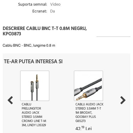
Suporta semnal:
Video
Ecranat:
Da
DESCRIERE CABLU BNC T-T 0.8M NEGRU,
KPO3873
Cablu BNC - BNC, lungime 0.8 m
TE-AR PUTEA INTERESA SI
CABLU
CABLU AUDIO JACK
PRELUNGITOR
STEREO 3.5MM T-T
AUDIO JACK
1M BRODAT,
STEREO 3.5MM
GOOBAY PLUS
CROMO LINE T-M
G65273
3M, LINDY L35329
19
42.
Lei
70