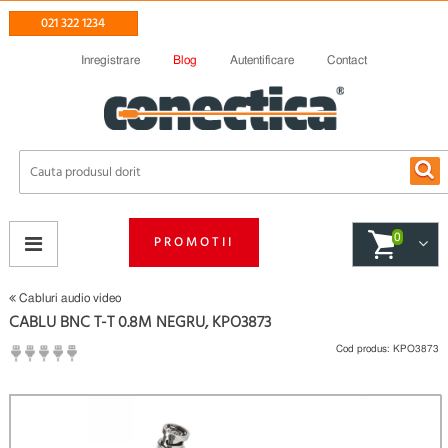
021 322 1234
Inregistrare
Blog
Autentificare
Contact
0
PROMOTII
Cabluri audio video
CABLU BNC T-T 0.8M NEGRU, KPO3873
Cod produs:
KPO3873
(
Fii primul care scrie un review
)