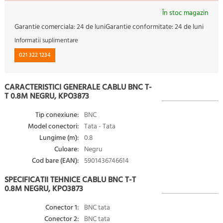
În stoc magazin
Garantie comerciala:
24 de luni
Garantie conformitate:
24 de luni
Informatii suplimentare
021 322 1234
CARACTERISTICI GENERALE CABLU BNC T-
T 0.8M NEGRU, KPO3873
Tip conexiune:
BNC
Model conectori:
Tata - Tata
Lungime (m):
0.8
Culoare:
Negru
Cod bare (EAN):
5901436746614
SPECIFICATII TEHNICE CABLU BNC T-T
0.8M NEGRU, KPO3873
Conector 1:
BNC tata
Conector 2:
BNC tata