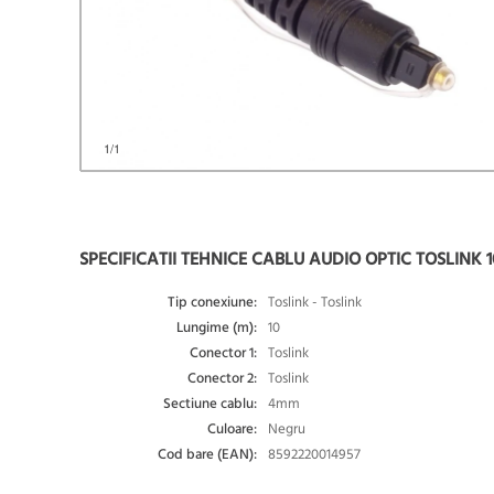
1
/1
SPECIFICATII TEHNICE CABLU AUDIO OPTIC TOSLINK 
Tip conexiune:
Toslink - Toslink
Lungime (m):
10
Conector 1:
Toslink
Conector 2:
Toslink
Sectiune cablu:
4mm
Culoare:
Negru
Cod bare (EAN):
8592220014957