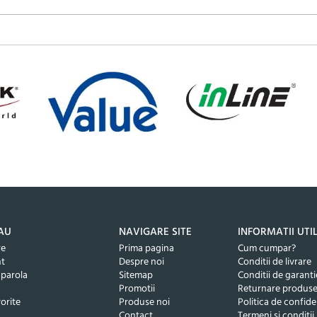
AU
NAVIGARE SITE
INFORMATII UTI
re
Prima pagina
Cum cumpar?
nt
Despre noi
Conditii de livrare
 parola
Sitemap
Conditii de garanti
Promotii
Returnare produs
orite
Produse noi
Politica de confide
Contact
Termeni si conditii