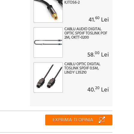
KJTOS6-2
60
41.
Lei
CABLU AUDIO DIGITAL
OPTIC SPDIF TOSLINK POF
2M, OKTT-0200
00
58.
Lei
CABLU OPTIC DIGITAL
TOSLINK SPDIF 0.5M,
LINDY L35210
20
40.
Lei
EXPRIMA-TI OPINIA