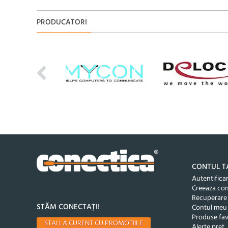
PRODUCATORI
CONTUL T
Autentifica
Creeaza co
Recuperare
STĂM CONECTAȚI!
Contul meu
Produse fav
STAI LA CURENT CU PROMOTIILE
Alerte pret