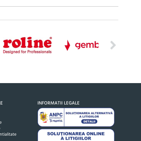
LE
INFORMATII LEGALE
e
e
ntialitate