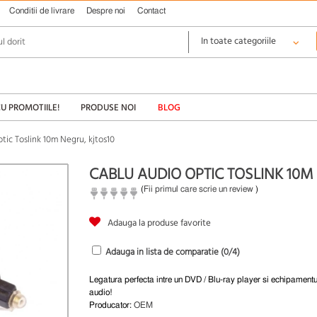
Conditii de livrare
Despre noi
Contact
CU PROMOTIILE!
PRODUSE NOI
BLOG
tic Toslink 10m Negru, kjtos10
CABLU AUDIO OPTIC TOSLINK 10M
(
Fii primul care scrie un review
)
Adauga la produse favorite
Adauga in lista de comparatie (
0
/4)
Legatura perfecta intre un DVD / Blu-ray player si echipamentu
audio!
Producator:
OEM