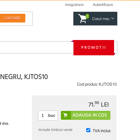
Inregistrare
Autentificare
0
Cosul meu
PROMOTII
 NEGRU, KJTOS10
Cod produs:
KJTOS10
90
71.
LEI
buc
l dvs.
Include timbrul verde
TVA inclus