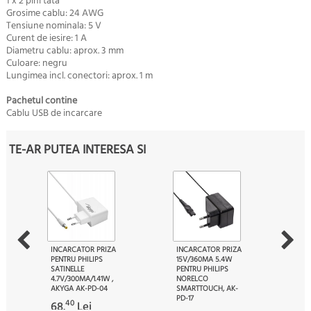
1 x 2 pini tata
Grosime cablu: 24 AWG
Tensiune nominala: 5 V
Curent de iesire: 1 A
Diametru cablu: aprox. 3 mm
Culoare: negru
Lungimea incl. conectori: aprox. 1 m
Pachetul contine
Cablu USB de incarcare
TE-AR PUTEA INTERESA SI
INCARCATOR PRIZA
INCARCATOR PRIZA
PENTRU PHILIPS
15V/360MA 5.4W
SATINELLE
PENTRU PHILIPS
4.7V/300MA/1.41W ,
NORELCO
AKYGA AK-PD-04
SMARTTOUCH, AK-
PD-17
40
68.
Lei