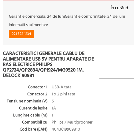
În curând
Garantie comerciala:
24 de luni
Garantie conformitate:
24 de luni
Informatii suplimentare
021 322 1234
CARACTERISTICI GENERALE CABLU DE
ALIMENTARE USB 5V PENTRU APARATE DE
RAS ELECTRICE PHILIPS
QP2724/QP2834/QP1924/MG9520 1M,
DELOCK 90981
Conector 1:
USB-A tata
Conector 2:
1 x 2 pini tata
Tensiune nominala (V):
5
Curent de iesire:
1A
Lungime cablu (m):
1
Compatibil cu:
Philips / Multigroomer
Cod bare (EAN):
4043619909810