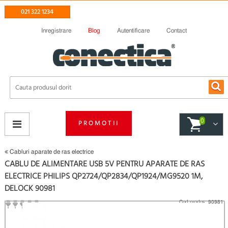
021 322 1234
Inregistrare
Blog
Autentificare
Contact
0
PROMOTII
Cabluri aparate de ras electrice
CABLU DE ALIMENTARE USB 5V PENTRU APARATE DE RAS
ELECTRICE PHILIPS QP2724/QP2834/QP1924/MG9520 1M,
DELOCK 90981
Cod produs:
90981
(
Fii primul care scrie un review