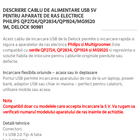
DESCRIERE CABLU DE ALIMENTARE USB 5V
PENTRU APARATE DE RAS ELECTRICE
PHILIPS QP2724/QP2834/QP1924/MG9520
1M, DELOCK 90981
Acest cablu de incarcare USB de la Delock permite o incarcare rapida si
sigura a aparatelor de ras electrice
Philips si Multigroomer
.
Este
compatibil cu
seriile QP2724, QP2834, QP1924 si MG9520
si reprezinta o
solutie fiabila de inlocuire pentru cablurile originale pierdute sau
defecte.
Incarcare flexibila oriunde – acasa sau in deplasare
Portul USB permite incarcarea aparatului de ras de la un laptop, power
bank, adaptor USB sau chiar in masina – perfect pentru calatorii,
utilizare mobila sau acasa.
Nota
Compatibil doar cu modelele care accepta incarcare la 5 V. Va rugam sa
verificati numarul modelului aparatului de ras inainte de achizitie.
Detalii tehnice
Conectori:
1 x USB 2.0 Tip-A tata