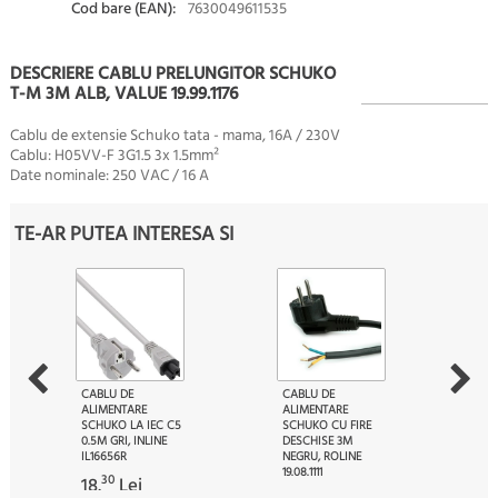
Cod bare (EAN):
7630049611535
DESCRIERE CABLU PRELUNGITOR SCHUKO
T-M 3M ALB, VALUE 19.99.1176
Cablu de extensie Schuko tata - mama, 16A / 230V
Cablu: H05VV-F 3G1.5 3x 1.5mm²
Date nominale: 250 VAC / 16 A
TE-AR PUTEA INTERESA SI
CABLU DE
CABLU DE
ALIMENTARE
ALIMENTARE
SCHUKO LA IEC C5
SCHUKO CU FIRE
0.5M GRI, INLINE
DESCHISE 3M
IL16656R
NEGRU, ROLINE
19.08.1111
30
18.
Lei
90