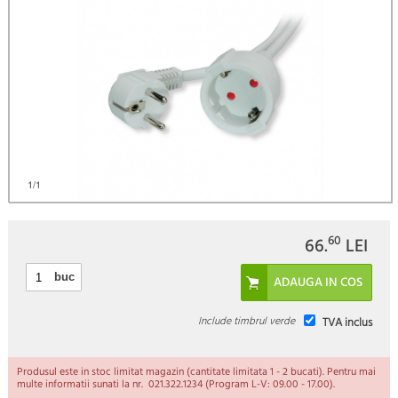
1
/1
60
66.
LEI
buc
Include timbrul verde
TVA inclus
Produsul este in stoc limitat magazin (cantitate limitata 1 - 2 bucati). Pentru mai
multe informatii sunati la nr. 021.322.1234 (Program L-V: 09.00 - 17.00).