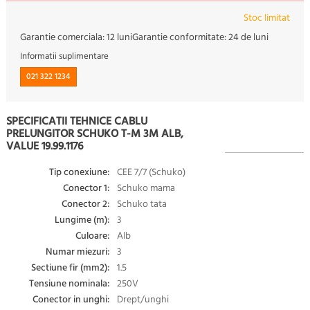
Stoc limitat
Garantie comerciala:
12 luni
Garantie conformitate:
24 de luni
Informatii suplimentare
021 322 1234
SPECIFICATII TEHNICE CABLU
PRELUNGITOR SCHUKO T-M 3M ALB,
VALUE 19.99.1176
Tip conexiune:
CEE 7/7 (Schuko)
Conector 1:
Schuko mama
Conector 2:
Schuko tata
Lungime (m):
3
Culoare:
Alb
Numar miezuri:
3
Sectiune fir (mm2):
1.5
Tensiune nominala:
250V
Conector in unghi:
Drept/unghi