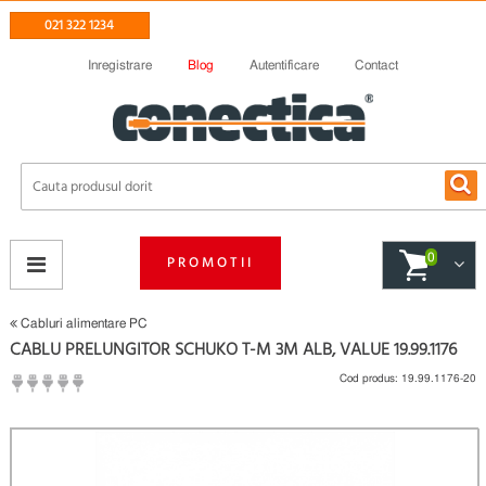
021 322 1234
Inregistrare
Blog
Autentificare
Contact
0
PROMOTII
Cabluri alimentare PC
CABLU PRELUNGITOR SCHUKO T-M 3M ALB, VALUE 19.99.1176
Cod produs:
19.99.1176-20
(
Fii primul care scrie un review
)