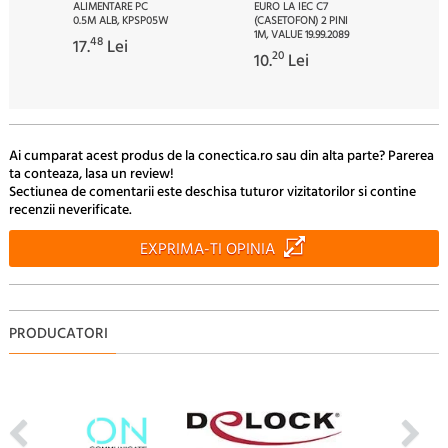
ALIMENTARE PC
EURO LA IEC C7
0.5M ALB, KPSP05W
(CASETOFON) 2 PINI
1M, VALUE 19.99.2089
48
17.
Lei
20
10.
Lei
Ai cumparat acest produs de la conectica.ro sau din alta parte? Parerea
ta conteaza, lasa un review!
Sectiunea de comentarii este deschisa tuturor vizitatorilor si contine
recenzii neverificate.
EXPRIMA-TI OPINIA
PRODUCATORI