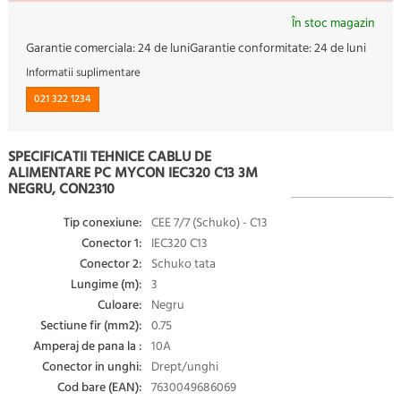
În stoc magazin
Garantie comerciala:
24 de luni
Garantie conformitate:
24 de luni
Informatii suplimentare
021 322 1234
SPECIFICATII TEHNICE CABLU DE
ALIMENTARE PC MYCON IEC320 C13 3M
NEGRU, CON2310
Tip conexiune:
CEE 7/7 (Schuko) - C13
Conector 1:
IEC320 C13
Conector 2:
Schuko tata
Lungime (m):
3
Culoare:
Negru
Sectiune fir (mm2):
0.75
Amperaj de pana la :
10A
Conector in unghi:
Drept/unghi
Cod bare (EAN):
7630049686069