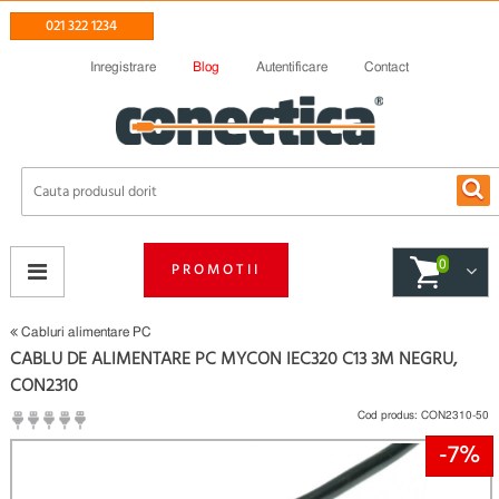
021 322 1234
Inregistrare
Blog
Autentificare
Contact
0
PROMOTII
Cabluri alimentare PC
CABLU DE ALIMENTARE PC MYCON IEC320 C13 3M NEGRU,
CON2310
Cod produs:
CON2310-50
-7%
(
Fii primul care scrie un review