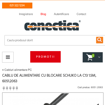
021 322 1234
Inregistrare
Blog
Autentificare
Contact
0
PROMOTII
Cabluri alimentare PC
CABLU DE ALIMENTARE CU BLOCARE SCHUKO LA C13 1.5M,
6051.2063
Cod produs:
6051.2063
(
Fii primul care scrie un review