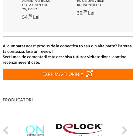
ALIMENTARE IEC320
PC C13 1.8M VERDE,
C13 LA C20 NEGRU
ROLINE 19.08.1013
2M, KPSB2
20
30.
Lei
70
54.
Lei
Ai cumparat acest produs de la conectica.ro sau din alta parte? Parerea
ta conteaza, lasa un review!
Sectiunea de comentarii este deschisa tuturor vizitatorilor si contine
recenzii neverificate.
EXPRIMA-TI OPINIA
PRODUCATORI