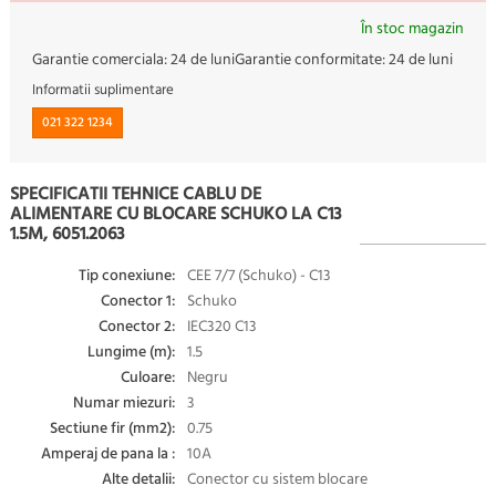
În stoc magazin
Garantie comerciala:
24 de luni
Garantie conformitate:
24 de luni
Informatii suplimentare
021 322 1234
SPECIFICATII TEHNICE CABLU DE
ALIMENTARE CU BLOCARE SCHUKO LA C13
1.5M, 6051.2063
Tip conexiune:
CEE 7/7 (Schuko) - C13
Conector 1:
Schuko
Conector 2:
IEC320 C13
Lungime (m):
1.5
Culoare:
Negru
Numar miezuri:
3
Sectiune fir (mm2):
0.75
Amperaj de pana la :
10A
Alte detalii:
Conector cu sistem blocare