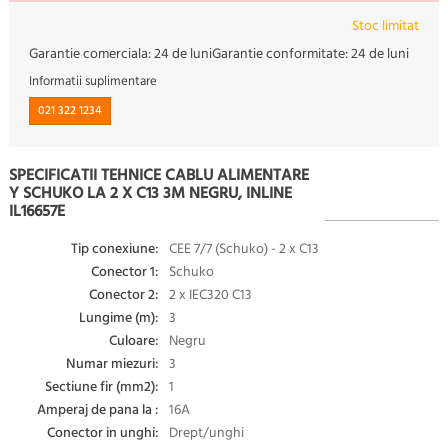
Stoc limitat
Garantie comerciala:
24 de luni
Garantie conformitate:
24 de luni
Informatii suplimentare
021 322 1234
SPECIFICATII TEHNICE CABLU ALIMENTARE
Y SCHUKO LA 2 X C13 3M NEGRU, INLINE
IL16657E
Tip conexiune:
CEE 7/7 (Schuko) - 2 x C13
Conector 1:
Schuko
Conector 2:
2 x IEC320 C13
Lungime (m):
3
Culoare:
Negru
Numar miezuri:
3
Sectiune fir (mm2):
1
Amperaj de pana la :
16A
Conector in unghi:
Drept/unghi