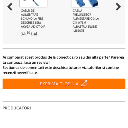
CABLU DE
CABLU
ALIMENTARE
PRELUNGITOR
SCHUKO LA FIRE
ALIMENTARE C13 LA
DESCHISE 1.5M,
C14 0.75M
AKYGA AK-OT-01P
ALBASTRU, INLINE
IL16507B
80
24.
Lei
09
22.
Lei
Ai cumparat acest produs de la conectica.ro sau din alta parte? Parerea
ta conteaza, lasa un review!
Sectiunea de comentarii este deschisa tuturor vizitatorilor si contine
recenzii neverificate.
EXPRIMA-TI OPINIA
PRODUCATORI