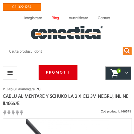
021 322 1234
Inregistrare
Blog
Autentificare
Contact
0
PROMOTII
Cabluri alimentare PC
CABLU ALIMENTARE Y SCHUKO LA 2 X C13 3M NEGRU, INLINE
IL16657E
Cod produs:
IL16657E
(
Fii primul care scrie un review