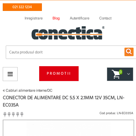
021 322 1234
Inregistrare
Blog
Autentificare
Contact
0
PROMOTII
Cabluri alimentare interne/DC
CONECTOR DE ALIMENTARE DC 5.5 X 2.1MM 12V 35CM, LN-
EC035A
Cod produs:
LN-EC035A
(
Fii primul care scrie un review