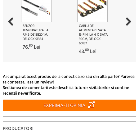
SENZOR
CABLU DE
TEMPERATURA LA
ALIMENTARE SATA
RJ45 DS18B20 1M,
15 PINI LA 4 X SATA
DELOCK 91384
30CM, DELOCK
60157
80
76.
Lei
00
43.
Lei
Ai cumparat acest produs de la conectica.ro sau din alta parte? Parerea
ta conteaza, lasa un review!
Sectiunea de comentarii este deschisa tuturor vizitatorilor si contine
recenzii neverificate.
EXPRIMA-TI OPINIA
PRODUCATORI