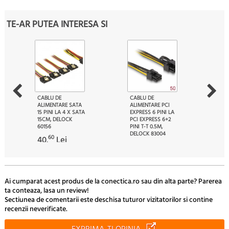
TE-AR PUTEA INTERESA SI
CABLU DE
CABLU DE
ALIMENTARE SATA
ALIMENTARE PCI
15 PINI LA 4 X SATA
EXPRESS 6 PINI LA
15CM, DELOCK
PCI EXPRESS 6+2
60156
PINI T-T 0.5M,
DELOCK 83004
60
40.
Lei
60
32.
Lei
Ai cumparat acest produs de la conectica.ro sau din alta parte? Parerea
ta conteaza, lasa un review!
Sectiunea de comentarii este deschisa tuturor vizitatorilor si contine
recenzii neverificate.