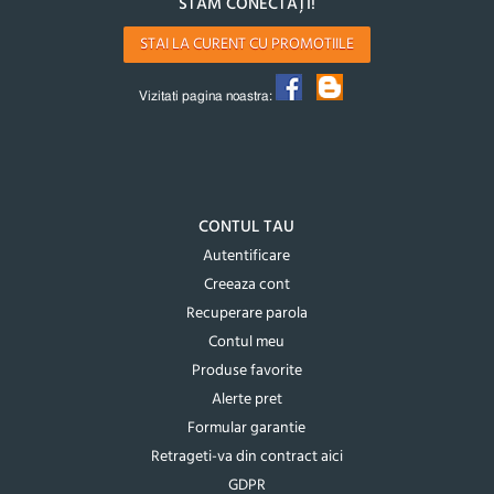
STĂM CONECTAȚI!
STAI LA CURENT CU PROMOTIILE
Vizitati pagina noastra:
CONTUL TAU
Autentificare
Creeaza cont
Recuperare parola
Contul meu
Produse favorite
Alerte pret
Formular garantie
Retrageti-va din contract aici
GDPR