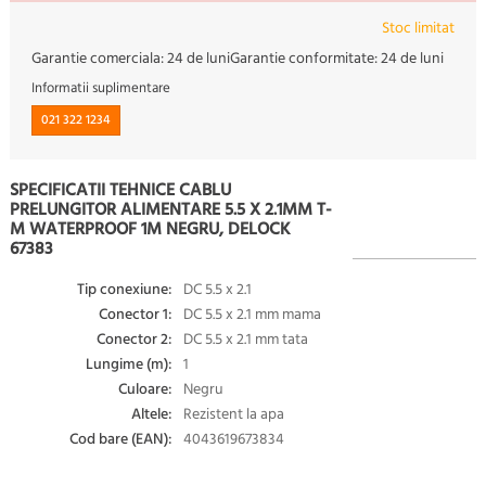
Stoc limitat
Garantie comerciala:
24 de luni
Garantie conformitate:
24 de luni
Informatii suplimentare
021 322 1234
SPECIFICATII TEHNICE CABLU
PRELUNGITOR ALIMENTARE 5.5 X 2.1MM T-
M WATERPROOF 1M NEGRU, DELOCK
67383
Tip conexiune:
DC 5.5 x 2.1
Conector 1:
DC 5.5 x 2.1 mm mama
Conector 2:
DC 5.5 x 2.1 mm tata
Lungime (m):
1
Culoare:
Negru
Altele:
Rezistent la apa
Cod bare (EAN):
4043619673834