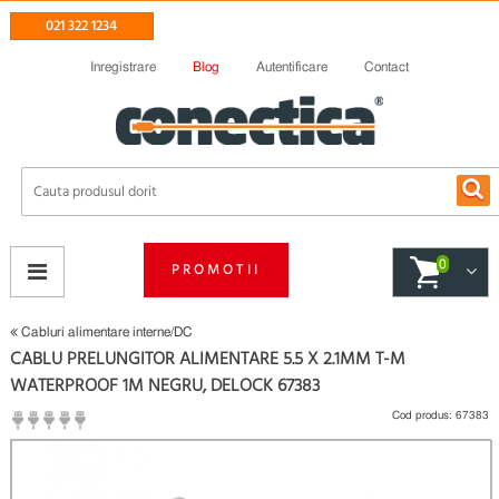
021 322 1234
Inregistrare
Blog
Autentificare
Contact
0
PROMOTII
Cabluri alimentare interne/DC
CABLU PRELUNGITOR ALIMENTARE 5.5 X 2.1MM T-M
WATERPROOF 1M NEGRU, DELOCK 67383
Cod produs:
67383
(
Fii primul care scrie un review