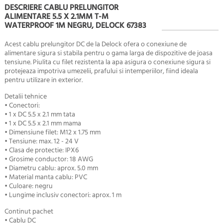
DESCRIERE CABLU PRELUNGITOR
ALIMENTARE 5.5 X 2.1MM T-M
WATERPROOF 1M NEGRU, DELOCK 67383
Acest cablu prelungitor DC de la Delock ofera o conexiune de
alimentare sigura si stabila pentru o gama larga de dispozitive de joasa
tensiune. Piulita cu filet rezistenta la apa asigura o conexiune sigura si
protejeaza impotriva umezelii, prafului si intemperiilor, fiind ideala
pentru utilizare in exterior.
Detalii tehnice
• Conectori:
• 1 x DC 5.5 x 2.1 mm tata
• 1 x DC 5.5 x 2.1 mm mama
• Dimensiune filet: M12 x 1.75 mm
• Tensiune: max. 12 - 24 V
• Clasa de protectie: IPX6
• Grosime conductor: 18 AWG
• Diametru cablu: aprox. 5.0 mm
• Material manta cablu: PVC
• Culoare: negru
• Lungime inclusiv conectori: aprox. 1 m
Continut pachet
• Cablu DC