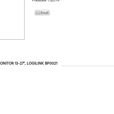
Producator:
LogiLink
ITOR 13-27", LOGILINK BP0021