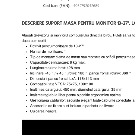
Cod bare (EAN):
4052792042689
DESCRIERE SUPORT MASA PENTRU MONITOR 13-27", L
Atasati televizorul si monitorul computerului direct la birou. Puteti sa va fol
dupa cum doriti
Potrivit pentru monitoare de 13-27".
Numar de monitoare: 1
Tip de montare: clema de masa sau montare cu orificii pentru mas
Capacitate de incarcare: 8 kg max.
Lungime maxima brat: 428 mm
Inclinare: -45 ° / + 45 °, rotire: 180 °, panou frontal rotativ: 360 °
Dimensiuni panou frontal LxA: 116x113 mm
Compatibilitate VESA: 75x75, 100x100
Inaltimea catargului: 450 mm, diametrul catargului: 35 mm
Inaltime reglabila liber pentru o pozitie ergonomica optima
Gestionarea cablurilor: ascunde elegant toate cablurile conectate l
Accesoriile de fixare sunt incluse in pachetul de livrare
Culoarea neagra