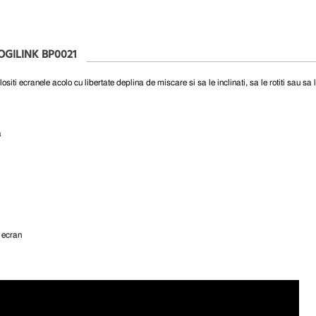
OGILINK BP0021
ositi ecranele acolo cu libertate deplina de miscare si sa le inclinati, sa le rotiti sau sa le
a
a ecran