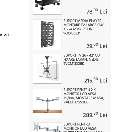
90
78.
Lei
SUPORT MEDIA PLAYER
MONTARE TV LARGE (340
X 224 MM), ROLINE
17.03.0033*
 rotiti
00
29.
Lei
SUPORT TV 26 - 42" CU
FIXARE TAVAN, NEDIS
TVCM1330BK
00
215.
Lei
SUPORT PENTRU 2 X
MONITOR LCD VESA
75/100, MONTARE MASA,
VALUE 17.99.1133
80
289.
Lei
SUPORT PENTRU
MONITOR LCD VESA