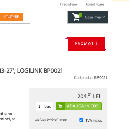
Inregistrare
Autentificare
0
Cosul meu
PROMOTII
-27", LOGILINK BP0021
Cod produs:
BP0021
01
204.
LEI
buc
eti sa va
Include timbrul verde
nclinati, sa
TVA inclus