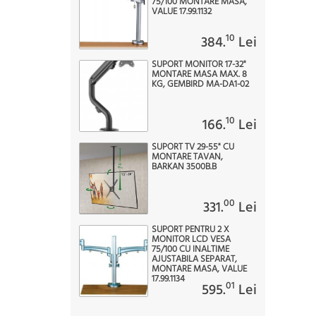
75/100 MONTARE MASA,
VALUE 17.99.1132
10
384.
Lei
SUPORT MONITOR 17-32"
MONTARE MASA MAX. 8
KG, GEMBIRD MA-DA1-02
10
166.
Lei
SUPORT TV 29-55" CU
MONTARE TAVAN,
BARKAN 3500B.B
00
331.
Lei
SUPORT PENTRU 2 X
MONITOR LCD VESA
75/100 CU INALTIME
AJUSTABILA SEPARAT,
MONTARE MASA, VALUE
17.99.1134
01
595.
Lei