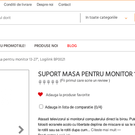
Conditii de livrare
Despre noi
Contact
CU PROMOTIILE!
PRODUSE NOI
BLOG
a pentru monitor 13-27", Logilink BP0021
SUPORT MASA PENTRU MONITOR 13
(
Fii primul care scrie un review
)
Adauga la produse favorite
Adauga in lista de comparatie (
0
/4)
Atasati televizorul si monitorul computerului direct la birou. Put
folositi ecranele acolo cu libertate deplina de miscare si sa le i
le rotiti sau sa le rotiti dupa cum...
Citeste mai mult »»