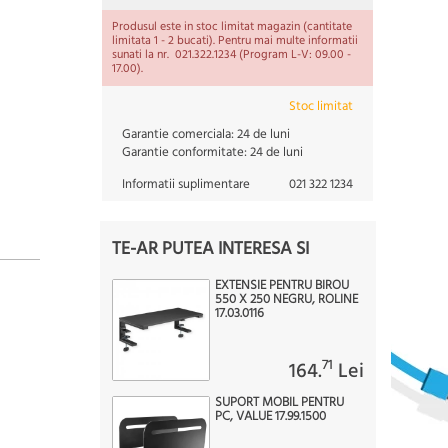
Produsul este in stoc limitat magazin (cantitate
limitata 1 - 2 bucati). Pentru mai multe informatii
sunati la nr. 021.322.1234 (Program L-V: 09.00 -
17.00).
Stoc limitat
Garantie comerciala:
24 de luni
Garantie conformitate:
24 de luni
Informatii suplimentare
021 322 1234
TE-AR PUTEA INTERESA SI
EXTENSIE PENTRU BIROU
550 X 250 NEGRU, ROLINE
17.03.0116
71
164.
Lei
SUPORT MOBIL PENTRU
PC, VALUE 17.99.1500