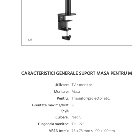
1
/6
CARACTERISTICI GENERALE SUPORT MASA PENTRU MON
Utilizare:
TV / monitor
Montare:
Masa
Pentru:
1 monitor/proiector etc.
Greutate maxima/brat
8
(kg):
Culoare:
Negru
Diagonala monitor:
13" - 27"
VESA (mm):
75 x 75 mm si 100 x 100mm