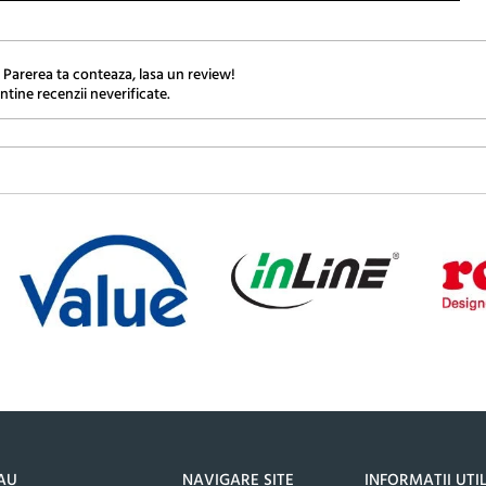
 Parerea ta conteaza, lasa un review!
ntine recenzii neverificate.
AU
NAVIGARE SITE
INFORMATII UTI