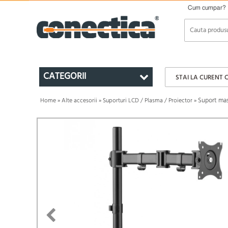
Cum cumpar?
CATEGORII
STAI LA CURENT 
Suport mas
Home
»
Alte accesorii
»
Suporturi LCD / Plasma / Proiector
»