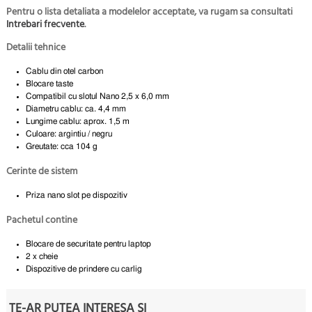
Pentru o lista detaliata a modelelor acceptate, va rugam sa consultati
Intrebari frecvente
.
Detalii tehnice
Cablu din otel carbon
Blocare taste
Compatibil cu slotul Nano 2,5 x 6,0 mm
Diametru cablu: ca. 4,4 mm
Lungime cablu: aprox. 1,5 m
Culoare: argintiu / negru
Greutate: cca 104 g
Cerinte de sistem
Priza nano slot pe dispozitiv
Pachetul contine
Blocare de securitate pentru laptop
2 x cheie
Dispozitive de prindere cu carlig
TE-AR PUTEA INTERESA SI