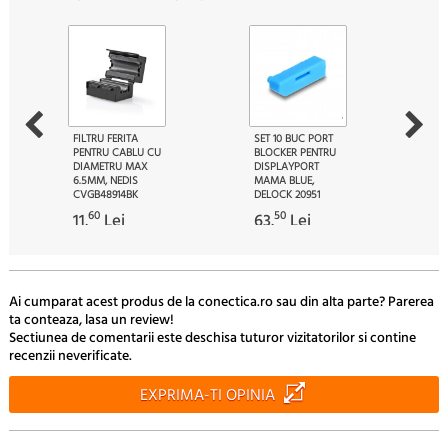
FILTRU FERITA
SET 10 BUC PORT
PENTRU CABLU CU
BLOCKER PENTRU
DIAMETRU MAX
DISPLAYPORT
6.5MM, NEDIS
MAMA BLUE,
CVGB48914BK
DELOCK 20951
60
50
11.
Lei
63.
Lei
Ai cumparat acest produs de la conectica.ro sau din alta parte? Parerea
ta conteaza, lasa un review!
Sectiunea de comentarii este deschisa tuturor vizitatorilor si contine
recenzii neverificate.
EXPRIMA-TI OPINIA