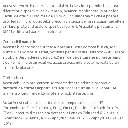
Acest sistem de blocare a laptopului de la Navilock permite blocarea
diferitelor dispozitive, de ex. laptop, beamer, monitor etc. in orice loc.
Cablul de otel cu lungimea de 1,5 m, cu incuietoarea cu cheie poate fi
usor legat in jurul obiectelor precum un picior de masa, scaun sau altele
similare, protejand astfel dispozitivul de furt. Articulatia pivotanta la
180° faciliteaza fixarea incuietoarei.
Compatibil nano slot
Aceasta blocare de securitate a laptopului este compatibila cu, asa-
numitul, nano slot si, astfel, potrivita pentru multe Ultrabook-uri usoare
si subtiri. Deschiderea de 2,5 x 6,0 mm de pe carcasa se numeste nano
slot. Pe mai multe dispozitive, aceasta deschidere este marcata cu un
simbol de blocare.
Otel carbon
Acest cablu din otel carbon se caracterizeaza printr-o protectie
deosebit de ridicata impotriva taieturilor si a furtului si, cu doar 104
grame si o lungime de 1,5 m, ofera o mobilitate optima.
Nota:
Acest cablu de securitate este compatibil cu seria: HP
Chromebook, Elite, Elitebook, Envy, Omen, Pavilion, ProBook, Pro, Pro,
ZBook, precum si cu tableta detasabila Lenovo Thinkpad X12 si Asus
ExpertBook B9 B9450, ROG Zephyrus GA401 si ROG Zephyrus G GA502
(2019).