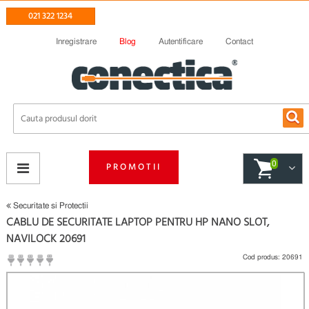
021 322 1234
Inregistrare
Blog
Autentificare
Contact
0
PROMOTII
Securitate si Protectii
CABLU DE SECURITATE LAPTOP PENTRU HP NANO SLOT,
NAVILOCK 20691
Cod produs:
20691
(
Fii primul care scrie un review