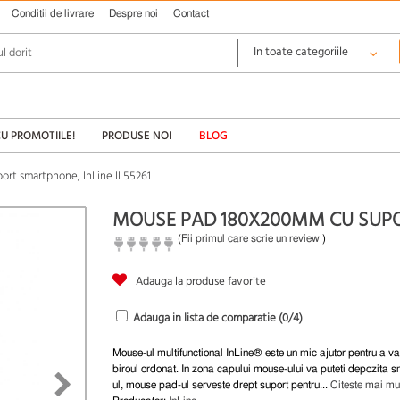
Conditii de livrare
Despre noi
Contact
CU PROMOTIILE!
PRODUSE NOI
BLOG
rt smartphone, InLine IL55261
MOUSE PAD 180X200MM CU SUPOR
(
Fii primul care scrie un review
)
Adauga la produse favorite
Adauga in lista de comparatie (
0
/4)
Mouse-ul multifunctional InLine® este un mic ajutor pentru a v
biroul ordonat. In zona capului mouse-ului va puteti depozita 
ul, mouse pad-ul serveste drept suport pentru...
Citeste mai mu