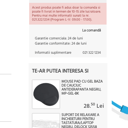
Acest produs poate fi adus doar la comanda si
poate fi livrat in termen de 10-15 zile lucratoare.
Pentru mai multe informatii sunati la nr.
021.322.1234 (Program L-V: 09.00 - 17.00).
La comandă
Garantie comerciala:
24 de luni
Garantie conformitate:
24 de luni
Informatii suplimentare
021 322 1234
TE-AR PUTEA INTERESA SI
MOUSE PAD CU GEL BAZA
DE CAUCIUC
ANTIDERAPANTA NEGRU,
MP-GEL-BK
50
28.
Lei
SUPORT DE RELAXARE A
INCHEIETURII PENTRU
TASTATURA/LAPTOP
NEGRU, DELOCK 12558