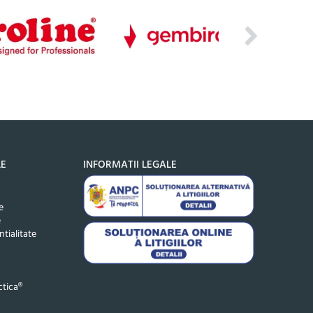
LE
INFORMATII LEGALE
e
e
ntialitate
tica®