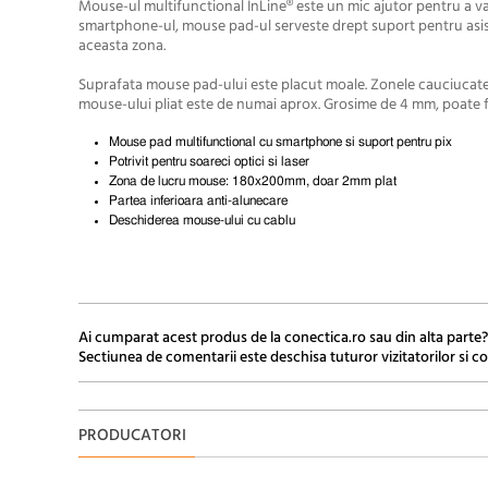
Mouse-ul multifunctional InLine® este un mic ajutor pentru a v
smartphone-ul, mouse pad-ul serveste drept suport pentru asist
aceasta zona.
Suprafata mouse pad-ului este placut moale. Zonele cauciucate
mouse-ului pliat este de numai aprox. Grosime de 4 mm, poate f
Mouse pad multifunctional cu smartphone si suport pentru pix
Potrivit pentru soareci optici si laser
Zona de lucru mouse: 180x200mm, doar 2mm plat
Partea inferioara anti-alunecare
Deschiderea mouse-ului cu cablu
Ai cumparat acest produs de la conectica.ro sau din alta parte?
Sectiunea de comentarii este deschisa tuturor vizitatorilor si co
PRODUCATORI