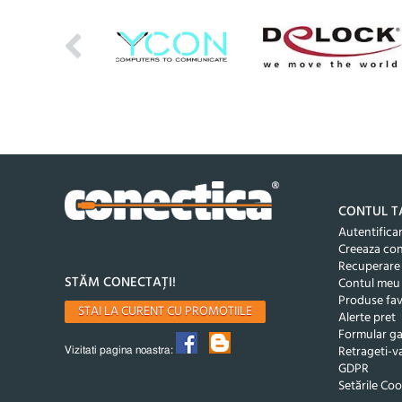
CONTUL T
Autentifica
Creeaza co
Recuperare
STĂM CONECTAȚI!
Contul meu
Produse fav
STAI LA CURENT CU PROMOTIILE
Alerte pret
Formular ga
Retrageti-va
Vizitati pagina noastra:
GDPR
Setările Coo