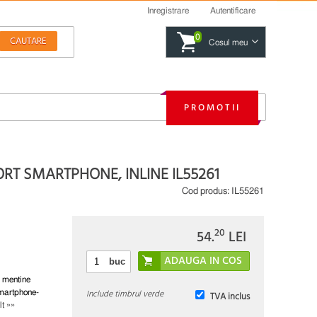
Inregistrare
Autentificare
0
Cosul meu
PROMOTII
T SMARTPHONE, INLINE IL55261
Cod produs:
IL55261
20
54.
LEI
buc
a mentine
Include timbrul verde
smartphone-
TVA inclus
lt »»