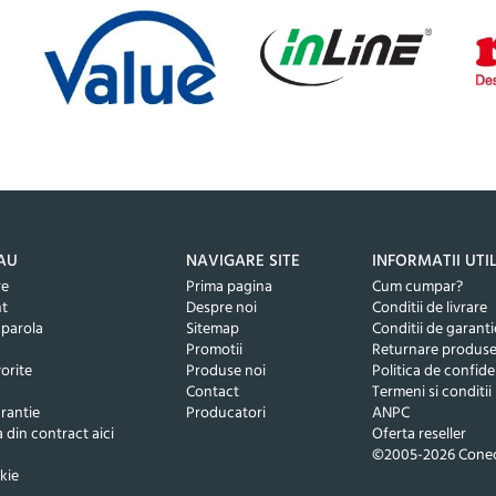
AU
NAVIGARE SITE
INFORMATII UTI
re
Prima pagina
Cum cumpar?
nt
Despre noi
Conditii de livrare
 parola
Sitemap
Conditii de garanti
Promotii
Returnare produs
orite
Produse noi
Politica de confide
Contact
Termeni si conditii
rantie
Producatori
ANPC
 din contract aici
Oferta reseller
©2005-2026 Conec
kie