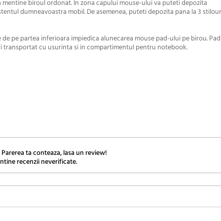
a mentine biroul ordonat. In zona capului mouse-ului va puteti depozita
entul dumneavoastra mobil. De asemenea, puteti depozita pana la 3 stilouri
 de pe partea inferioara impiedica alunecarea mouse pad-ului pe birou. Pad
i transportat cu usurinta si in compartimentul pentru notebook.
 Parerea ta conteaza, lasa un review!
ntine recenzii neverificate.