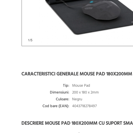
1
/5
CARACTERISTICI GENERALE MOUSE PAD 180X200MM C
Tip:
Mouse Pad
Dimensiuni:
200 x 180 x 2mm
Culoare:
Negru
Cod bare (EAN):
4043718278497
DESCRIERE MOUSE PAD 180X200MM CU SUPORT SMART