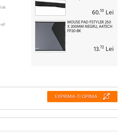
 in
10
60.
Lei
MOUSE PAD FSTYLER 250
-ul
X 200MM NEGRU, A4TECH
FP20-BK
72
13.
Lei
EXPRIMA-TI OPINIA