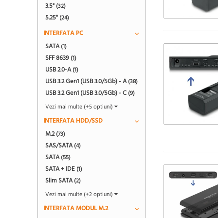
3.5"
(32)
5.25"
(24)
INTERFATA PC
SATA
(1)
SFF 8639
(1)
USB 2.0-A
(1)
USB 3.2 Gen1 (USB 3.0/5Gb) - A
(38)
USB 3.2 Gen1 (USB 3.0/5Gb) - C
(9)
Vezi mai multe (+5 optiuni)
INTERFATA HDD/SSD
M.2
(73)
SAS/SATA
(4)
SATA
(55)
SATA + IDE
(1)
Slim SATA
(2)
Vezi mai multe (+2 optiuni)
INTERFATA MODUL M.2