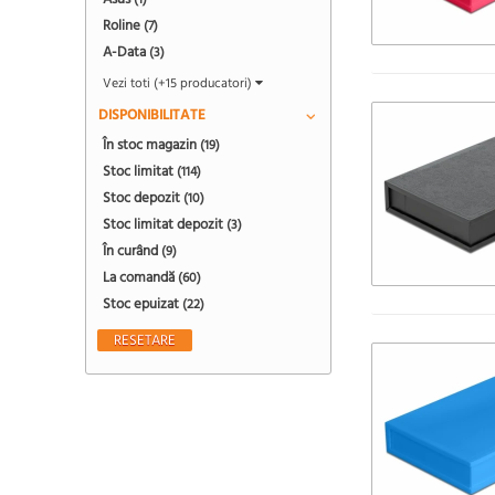
(1)
Roline
(7)
A-Data
(3)
Vezi toti (+15 producatori)
DISPONIBILITATE
În stoc magazin
(19)
Stoc limitat
(114)
Stoc depozit
(10)
Stoc limitat depozit
(3)
În curând
(9)
La comandă
(60)
Stoc epuizat
(22)
RESETARE