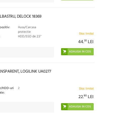
ALBASTRU, DELOCK 18369
pozitiv:
Husa/Carcasa
protectie
Stoc limitat
:
HDD/SSD de 2.5"
44.
30
LEI
ANSPARENT, LOGILINK UA0277
D/HDD-uri
2
Stoc limitat
ate:
22.
80
LEI