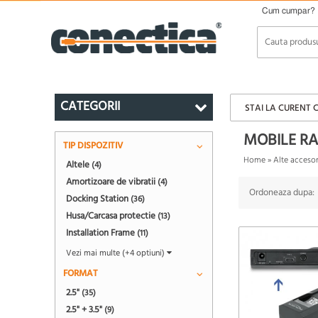
Cum cumpar?
CATEGORII
STAI LA CURENT 
MOBILE RA
TIP DISPOZITIV
Home
»
Alte accesor
Altele
(4)
Amortizoare de vibratii
(4)
Ordoneaza dupa:
Docking Station
(36)
Husa/Carcasa protectie
(13)
Installation Frame
(11)
Vezi mai multe (+4 optiuni)
FORMAT
2.5"
(35)
2.5" + 3.5"
(9)