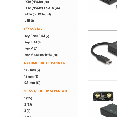
PCIe (NVMe)
(48)
PCIe (NVMe) + SATA
(26)
SATA (nu PCIe!)
(4)
USB
(1)
KEY SSD M.2
Key B sau B+M
(7)
Key B+M
(1)
Key M
(7)
Key M sau key B+M
(48)
INALTIME HDD DE PANA LA
12.5 mm
(7)
15 mm
(6)
9.5 mm
(13)
NR. SSD/HDD-URI SUPORTATE
1
(127)
2
(39)
3
(2)