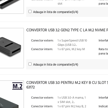
slot
pana la
Adauga in lista de comparatie
(
0
/4)
CONVERTOR USB 3.2 GEN2 TYPE C LA M.2 NVME P
Conector extern:
1 x SuperSpeed USB 10
Interfa
Gbps (USB 3.2...
Conector intern:
1 x 67 pini, M.2 key M
Rata tr
pana la
Adauga in lista de comparatie
(
0
/4)
CONVERTOR USB 3.0 PENTRU M.2 KEY B CU SLOT 
63172
Conector extern:
1 x USB 3.0-A mama, 1
Interfa
x SIM slot, 2...
Conector intern:
1 x 67 pini M.2 key B, 2
Indicat