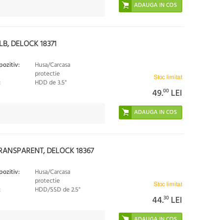
LB, DELOCK 18371
pozitiv:
Husa/Carcasa
protectie
Stoc limitat
:
HDD de 3.5"
49.
00
LEI
TRANSPARENT, DELOCK 18367
pozitiv:
Husa/Carcasa
protectie
Stoc limitat
:
HDD/SSD de 2.5"
44.
30
LEI