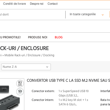
Conditii de livrare
Despre noi
Contact
CU PROMOTIILE!
PRODUSE NOI
BLOG
CK-URI / ENCLOSURE
Mobile Rack-uri / Enclosure / Docking
ii
»
Nume Z-A
CONVERTOR USB TYPE C LA SSD M.2 NVME SAU S
Conector extern:
1 x SuperSpeed USB 10
Interfa
Gbps (USB 3.2...
Conector intern:
1 x M.2 key M slot + 1 x
Rata tr
SATA 6 Gb/s...
pana la