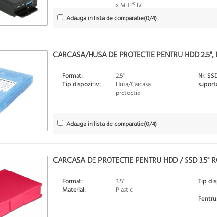
x MHF® IV
Adauga in lista de comparatie
(
0
/4)
CARCASA/HUSA DE PROTECTIE PENTRU HDD 2.5", 
Format:
2.5"
Nr. SS
Tip dispozitiv:
Husa/Carcasa
suport
protectie
Adauga in lista de comparatie
(
0
/4)
CARCASA DE PROTECTIE PENTRU HDD / SSD 3.5" R
Format:
3.5"
Tip dis
Material:
Plastic
Pentru