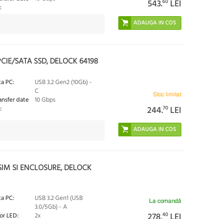
543.
60
LEI
:
CIE/SATA SSD, DELOCK 64198
ta PC:
USB 3.2 Gen2 (10Gb) -
C
Stoc limitat
ansfer date
10 Gbps
:
244.
70
LEI
SIM SI ENCLOSURE, DELOCK
ta PC:
USB 3.2 Gen1 (USB
La comandă
3.0/5Gb) - A
278.
40
LEI
or LED:
2x