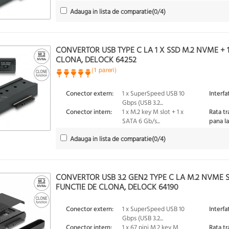
Adauga in lista de comparatie
(
0
/4)
CONVERTOR USB TYPE C LA 1 X SSD M.2 NVME + 
CLONA, DELOCK 64252
(1 pareri)
Conector extern:
1 x SuperSpeed USB 10
Interfa
Gbps (USB 3.2...
Conector intern:
1 x M.2 key M slot + 1 x
Rata tr
SATA 6 Gb/s...
pana la
Adauga in lista de comparatie
(
0
/4)
CONVERTOR USB 3.2 GEN2 TYPE C LA M.2 NVME S
FUNCTIE DE CLONA, DELOCK 64190
Conector extern:
1 x SuperSpeed USB 10
Interfa
Gbps (USB 3.2...
Conector intern:
1 x 67 pini M.2 key M
Rata tr