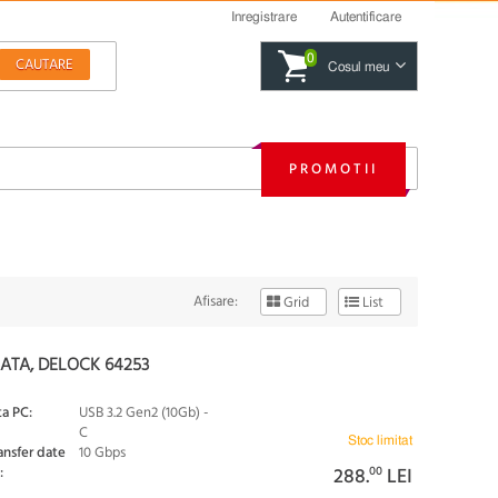
Inregistrare
Autentificare
0
Cosul meu
PROMOTII
Afisare:
Grid
List
ATA, DELOCK 64253
ta PC:
USB 3.2 Gen2 (10Gb) -
C
Stoc limitat
ansfer date
10 Gbps
:
288.
00
LEI