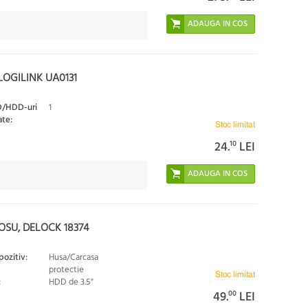
LOGILINK UA0131
D/HDD-uri
1
ate:
Stoc limitat
24.
10
LEI
OSU, DELOCK 18374
pozitiv:
Husa/Carcasa
protectie
Stoc limitat
:
HDD de 3.5"
49.
00
LEI