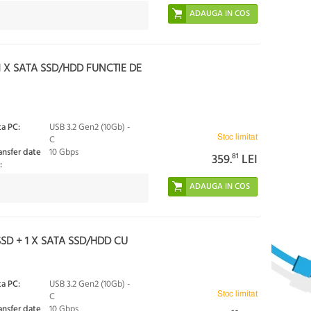
1 X SATA SSD/HDD FUNCTIE DE
ta PC:
USB 3.2 Gen2 (10Gb) -
Stoc limitat
C
ansfer date
10 Gbps
359.
81
LEI
:
SD + 1 X SATA SSD/HDD CU
ta PC:
USB 3.2 Gen2 (10Gb) -
Stoc limitat
C
ansfer date
10 Gbps