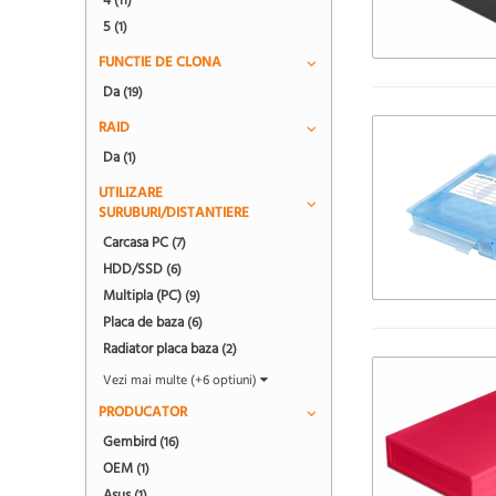
4
(11)
5
(1)
FUNCTIE DE CLONA
Da
(19)
RAID
Da
(1)
UTILIZARE
SURUBURI/DISTANTIERE
Carcasa PC
(7)
HDD/SSD
(6)
Multipla (PC)
(9)
Placa de baza
(6)
Radiator placa baza
(2)
Vezi mai multe (+6 optiuni)
PRODUCATOR
Gembird
(16)
OEM
(1)
Asus