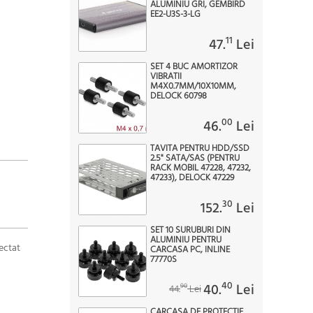
ALUMINIU GRI, GEMBIRD
EE2-U3S-3-LG
11
47.
Lei
SET 4 BUC AMORTIZOR
VIBRATII
M4X0.7MM/10X10MM,
DELOCK 60798
00
46.
Lei
TAVITA PENTRU HDD/SSD
2.5" SATA/SAS (PENTRU
RACK MOBIL 47228, 47232,
47233), DELOCK 47229
30
152.
Lei
SET 10 SURUBURI DIN
ALUMINIU PENTRU
ectat
CARCASA PC, INLINE
77770S
40
40.
Lei
90
44.
Lei
CARCASA DE PROTECTIE