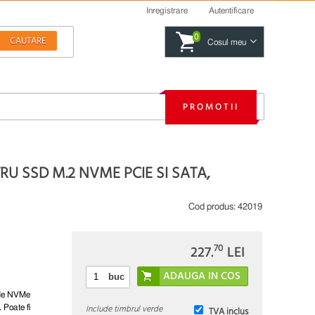
Inregistrare
Autentificare
0
Cosul meu
PROMOTII
RU SSD M.2 NVME PCIE SI SATA,
Cod produs:
42019
70
227.
LEI
buc
CIe NVMe
Include timbrul verde
Poate fi
TVA inclus