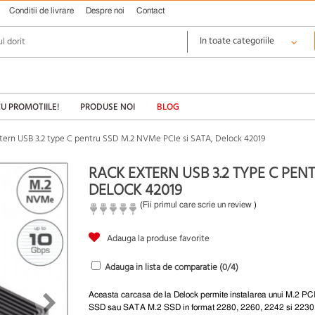
Conditii de livrare
Despre noi
Contact
CU PROMOTIILE!
PRODUSE NOI
BLOG
tern USB 3.2 type C pentru SSD M.2 NVMe PCIe si SATA, Delock 42019
RACK EXTERN USB 3.2 TYPE C PENT
DELOCK 42019
(
Fii primul care scrie un review
)
Adauga la produse favorite
Adauga in lista de comparatie (
0
/4)
Aceasta carcasa de la Delock permite instalarea unui M.2 P
SSD sau SATA M.2 SSD in format 2280, 2260, 2242 si 2230. 