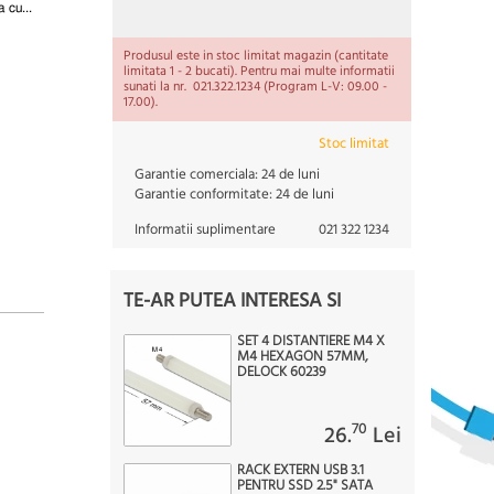
 cu...
Produsul este in stoc limitat magazin (cantitate
limitata 1 - 2 bucati). Pentru mai multe informatii
sunati la nr. 021.322.1234 (Program L-V: 09.00 -
17.00).
Stoc limitat
Garantie comerciala:
24 de luni
Garantie conformitate:
24 de luni
Informatii suplimentare
021 322 1234
TE-AR PUTEA INTERESA SI
SET 4 DISTANTIERE M4 X
M4 HEXAGON 57MM,
DELOCK 60239
70
26.
Lei
RACK EXTERN USB 3.1
PENTRU SSD 2.5" SATA