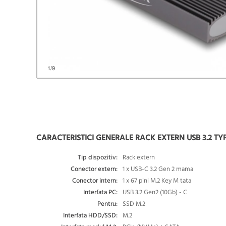
1
/9
CARACTERISTICI GENERALE RACK EXTERN USB 3.2 TYP
Tip dispozitiv:
Rack extern
Conector extern:
1 x USB-C 3.2 Gen 2 mama
Conector intern:
1 x 67 pini M.2 Key M tata
Interfata PC:
USB 3.2 Gen2 (10Gb) - C
Pentru:
SSD M.2
Interfata HDD/SSD:
M.2