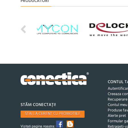
PRODUCATORI
CONTUL T
Autentifica
Creeaza co
Recuperare
STĂM CONECTAȚI!
Contul meu
Produse fav
STAI LA CURENT CU PROMOTIILE
Alerte pret
Formular ga
Retrageti-va
Vizitati pagina noastra: