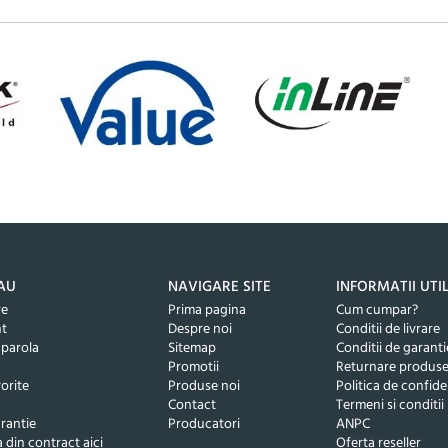
AU
NAVIGARE SITE
INFORMATII UTI
re
Prima pagina
Cum cumpar?
nt
Despre noi
Conditii de livrare
 parola
Sitemap
Conditii de garanti
Promotii
Returnare produs
orite
Produse noi
Politica de confide
Contact
Termeni si conditii
rantie
Producatori
ANPC
 din contract aici
Oferta reseller