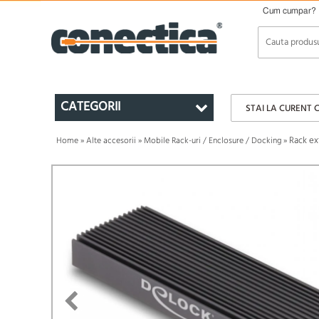
Cum cumpar?
CATEGORII
STAI LA CURENT 
Rack ex
Home
»
Alte accesorii
»
Mobile Rack-uri / Enclosure / Docking
»