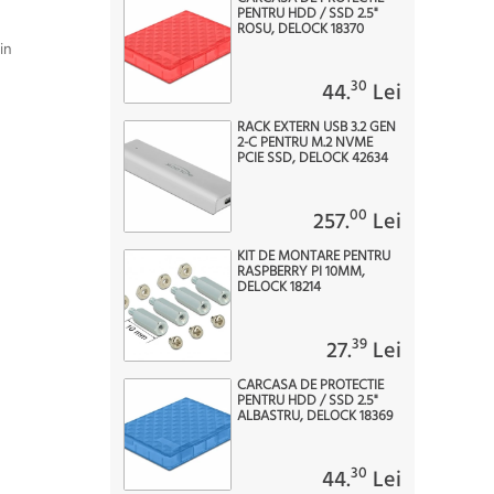
PENTRU HDD / SSD 2.5"
ROSU, DELOCK 18370
in
30
44.
Lei
RACK EXTERN USB 3.2 GEN
2-C PENTRU M.2 NVME
PCIE SSD, DELOCK 42634
00
257.
Lei
KIT DE MONTARE PENTRU
RASPBERRY PI 10MM,
DELOCK 18214
39
27.
Lei
CARCASA DE PROTECTIE
PENTRU HDD / SSD 2.5"
ALBASTRU, DELOCK 18369
30
44.
Lei