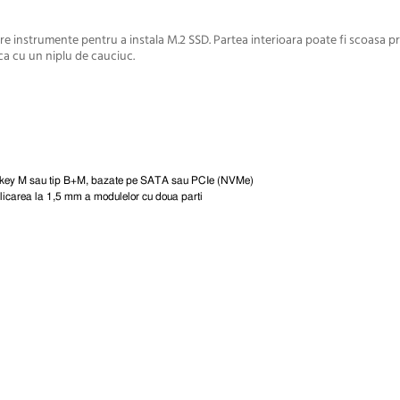
re instrumente pentru a instala M.2 SSD. Partea interioara poate fi scoasa pr
aca cu un niplu de cauciuc.
u key M sau tip B+M, bazate pe SATA sau PCIe (NVMe)
icarea la 1,5 mm a modulelor cu doua parti