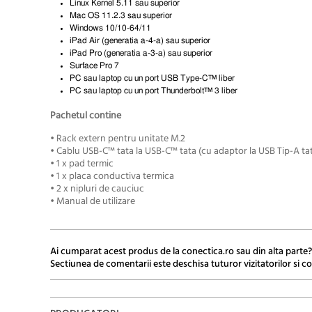
Linux Kernel 5.11 sau superior
Mac OS 11.2.3 sau superior
Windows 10/10-64/11
iPad Air (generatia a-4-a) sau superior
iPad Pro (generatia a-3-a) sau superior
Surface Pro 7
PC sau laptop cu un port USB Type-C™ liber
PC sau laptop cu un port Thunderbolt™ 3 liber
Pachetul contine
• Rack extern pentru unitate M.2
• Cablu USB-C™ tata la USB-C™ tata (cu adaptor la USB Tip-A ta
• 1 x pad termic
• 1 x placa conductiva termica
• 2 x nipluri de cauciuc
• Manual de utilizare
Ai cumparat acest produs de la conectica.ro sau din alta parte?
Sectiunea de comentarii este deschisa tuturor vizitatorilor si co