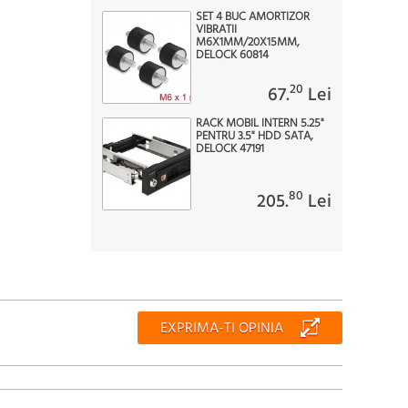
SET 4 BUC AMORTIZOR
VIBRATII
M6X1MM/20X15MM,
DELOCK 60814
20
67.
Lei
RACK MOBIL INTERN 5.25"
PENTRU 3.5" HDD SATA,
DELOCK 47191
80
205.
Lei
EXPRIMA-TI OPINIA