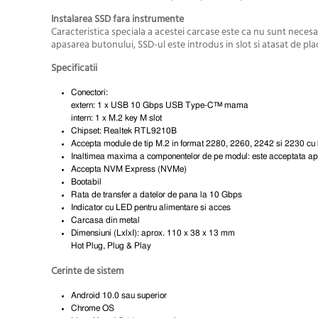
Instalarea SSD fara instrumente
Caracteristica speciala a acestei carcase este ca nu sunt necesa
apasarea butonului, SSD-ul este introdus in slot si atasat de pl
Specificatii
Conectori:
extern: 1 x USB 10 Gbps USB Type-C™ mama
intern: 1 x M.2 key M slot
Chipset: Realtek RTL9210B
Accepta module de tip M.2 in format 2280, 2260, 2242 si 2230 c
Inaltimea maxima a componentelor de pe modul: este acceptata apl
Accepta NVM Express (NVMe)
Bootabil
Rata de transfer a datelor de pana la 10 Gbps
Indicator cu LED pentru alimentare si acces
Carcasa din metal
Dimensiuni (LxlxI): aprox. 110 x 38 x 13 mm
Hot Plug, Plug & Play
Cerinte de sistem
Android 10.0 sau superior
Chrome OS