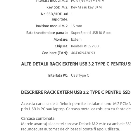
Interfata modul M.2:
PCIe (NVMe) + SATA
Key SSD M.2:
Key M sau key B+M
Nr. SSD/HDD-uri
1
suportate:
Inaltime modul M.2:
1.5 mm
Rata transfer date pana la:
SuperSpeed USB 10 Gbps
Montare:
Extern
Chipset:
Realtek RTL9210B
Cod bare (EAN):
4043619420193
ALTE DETALII RACK EXTERN USB 3.2 TYPE C PENTRU S
Interfata PC:
USB Type C
DESCRIERE RACK EXTERN USB 3.2 TYPE C PENTRU SSD
Aceasta carcasa de la Delock permite instalarea unui M.2 PCIe 
prin USB la PC sau laptop. Carcasa metalica robusta cu fante d
Carcasa combinata
Marele avantaj al acestei carcase Delock M.2 este ca ambele SS
recunoscuta automat de chipset si poate fi apoi utilizata.